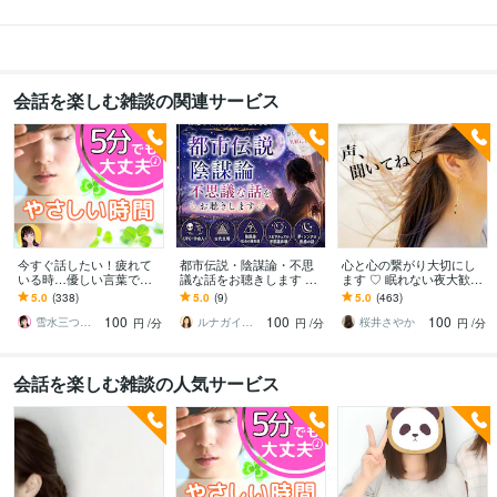
会話を楽しむ雑談の関連サービス
今すぐ話したい！疲れて
都市伝説・陰謀論・不思
心と心の繋がり大切にし
いる時…優しい言葉で話
議な話をお聴きします ☘️
ます ♡ 眠れない夜大歓迎
します 何でもどうぞ✨愚
周りに話しづらい話題も
♡私もなかなか寝れない
5.0
(338)
5.0
(9)
5.0
(463)
痴/恋愛♡/雑談/寂しい/モ
気軽にどうぞ☘️
人なの
100
100
100
ヤモヤ/楽しい♪
雪水三つ葉☘️あったかコミュニケーション
ルナガイド✦ 結月 Yuzuki
桜井さやか
円
/分
円
/分
円
/分
会話を楽しむ雑談の人気サービス