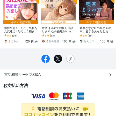
今すぐ相談可能
予約受付中
今すぐ相談可能
男性限定⭐ふんわり気軽な
敬語はやめて仲良し通話
暮れなずむ町の光と影の
女友達に⭐たのしく聴きま
します 心の距離がぐっと
中、愛するあなたとお話
す お悩みから雑談☘️愚痴
近づく通話ータメ口・方
します オンリーワンのあ
5.0
(391)
5.0
(13)
5.0
(39)
ノロケも◎晩酌や寝る前
言歓迎ー
なたの雑談・愚痴・悩み
120
100
100
の癒しタイムに♬
を聞かせて！お気軽に♡
さくらん♾️心理カウンセラー✨❤️✨
るるの部屋
泥んこスピリチュアル♡麻弥（まや）
円
/分
円
/分
円
/分
電話相談サービスQ&A
お支払い方法