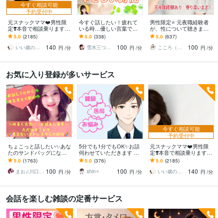
今すぐ相談可能
予約受付中
元スナックママ❤️男性限
今すぐ話したい！疲れて
男性限定⭐️ 元夜職経験者
定❣️本音で相談乗ります
いる時…優しい言葉で話
が、性について聴きます
私に頼ってみませんか❤️
します 何でもどうぞ✨愚
性のお悩みや好きな趣
5.0
(2185)
5.0
(338)
5.0
(637)
味方になります。
痴/恋愛♡/雑談/寂しい/モ
味…安心して打ち明けて
140
100
100
ヤモヤ/楽しい♪
ねʕ•ᴥ•ʔ
いい歳のエリー♡
雪水三つ葉☘️あったかコミュニケーション
こころ（＾_＾）
円
/分
円
/分
円
/分
お気に入り登録が多いサービス
今すぐ相談可能
予約受付中
ちょこっと話したい✨あな
5分でも1分でもOK✨お話
元スナックママ❤️男性限
たのサンドバッグになり
伺わせていただきます 愚
定❣️本音で相談乗ります
ます 女性も大歓迎✨秘密
痴・相談・雑談なんでも
私に頼ってみませんか❤️
5.0
(1763)
5.0
(376)
5.0
(2185)
厳守☘️話すことでお気持
お話ください♪
味方になります。
100
100
140
ちが晴れやかに☘️
まお♫川口茉央♫
shin⭐️
いい歳のエリー♡
円
/分
円
/分
円
/分
会話を楽しむ雑談の定番サービス