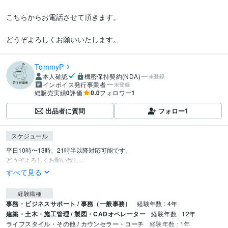
こちらからお電話させて頂きます。

どうぞよろしくお願いいたします。
TommyP
本人確認
機密保持契約(NDA)
未登録
インボイス発行事業者
未登録
総販売実績
0
評価
0.0
フォロワー
1
出品者に質問
フォロー
1
スケジュール
平日10時〜13時、21時半以降対応可能です。

どうぞよろしくお願い致し...
すべて見る
経験職種
事務・ビジネスサポート / 事務（一般事務）
経験年数 : 4年
建築・土木・施工管理 / 製図・CADオペレーター
経験年数 : 12年
ライフスタイル・その他 / カウンセラー・コーチ
経験年数 : 1年