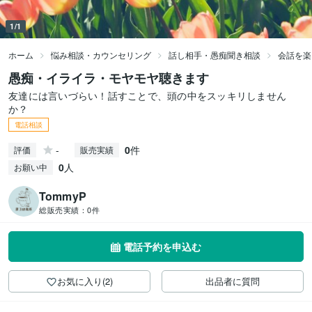
1/1
ホーム
悩み相談・カウンセリング
話し相手・愚痴聞き相談
会話を楽
愚痴・イライラ・モヤモヤ聴きます
友達には言いづらい！話すことで、頭の中をスッキリしません
か？
電話相談
-
0
件
評価
販売実績
0
人
お願い中
TommyP
総販売実績：
0件
電話予約を申込む
お気に入り(2)
出品者に質問