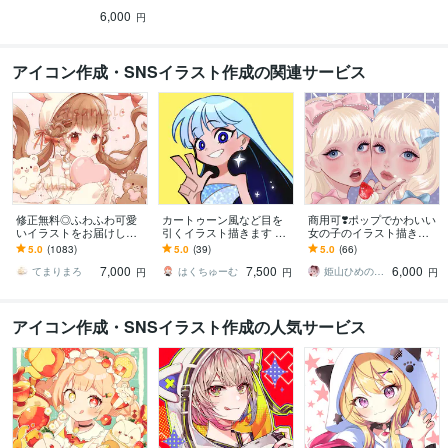
ます！
6,000
円
アイコン作成・SNSイラスト作成の関連サービス
修正無料◎ふわふわ可愛
カートゥーン風など目を
商用可❣️ポップでかわいい
いイラストをお届けしま
引くイラスト描きます SN
女の子のイラスト描きま
す X、YouTube、グッズな
Sアイコンや記念イラス
す 配信背景／アイコン／
5.0
(1083)
5.0
(39)
5.0
(66)
ど様々な用途で使用可能
ト、立ち絵、キャラデザ
ヘッダー／一枚絵／グッ
7,000
7,500
6,000
です◎
におすすめ！
ズ／プレゼントにも
てまりまろ
はくちゅーむ
姫山ひめのすけ
円
円
円
アイコン作成・SNSイラスト作成の人気サービス