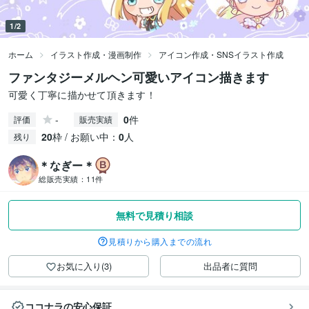
1/2
ホーム
イラスト作成・漫画制作
アイコン作成・SNSイラスト作成
ファンタジーメルヘン可愛いアイコン描きます
可愛く丁寧に描かせて頂きます！
-
0
件
評価
販売実績
20
枠 / お願い中：
0
人
残り
＊なぎー＊
総販売実績：
11件
無料で見積り相談
見積りから購入までの流れ
お気に入り(3)
出品者に質問
ココナラの安心保証