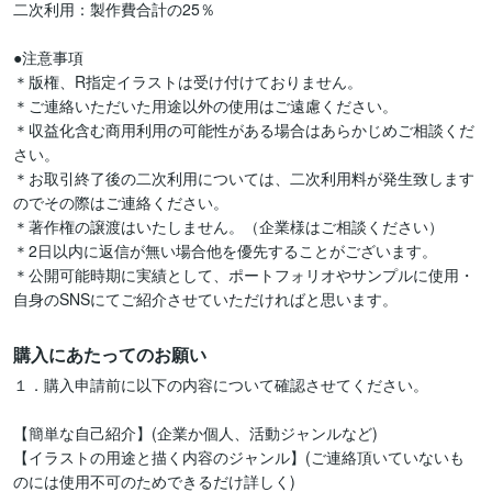
二次利用：製作費合計の25％

●注意事項

＊版権、R指定イラストは受け付けておりません。

＊ご連絡いただいた用途以外の使用はご遠慮ください。

＊収益化含む商用利用の可能性がある場合はあらかじめご相談くだ
さい。

＊お取引終了後の二次利用については、二次利用料が発生致します
のでその際はご連絡ください。

＊著作権の譲渡はいたしません。（企業様はご相談ください）

＊2日以内に返信が無い場合他を優先することがございます。

＊公開可能時期に実績として、ポートフォリオやサンプルに使用・
自身のSNSにてご紹介させていただければと思います。
購入にあたってのお願い
１．購入申請前に以下の内容について確認させてください。

【簡単な自己紹介】(企業か個人、活動ジャンルなど)

【イラストの用途と描く内容のジャンル】(ご連絡頂いていないも
のには使用不可のためできるだけ詳しく)
