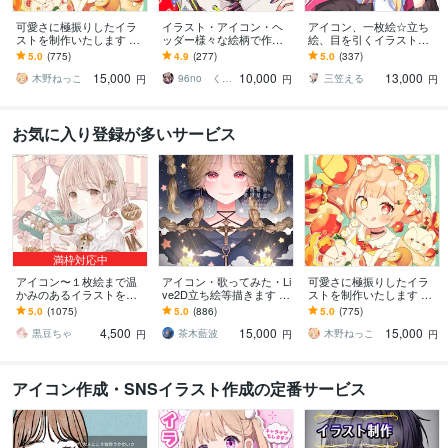
可愛さに極振りしたイラ
イラスト・アイコン・ヘ
アイコン、一枚絵☆立ち
ストを制作いたします ★
ッダー様々な絵柄で作成
絵、目を引くイラスト描
商用利用＆二次利用込
します 商用可！似顔絵・
きます イリアム、サム
5.0
(775)
4.9
(277)
5.0
(337)
み！ミニキャラは小物２
ブログ・インスタ・動画
ネ、live2D、YouTube、歌
15,000
10,000
13,000
点まで無料！★
配信サムネ等用途様々！
ってみたも
木野ねっこ
96no くろの
三笠える
円
円
円
お気に入り登録が多いサービス
満枠対応中
アイコン〜１枚絵まで温
アイコン・歌ってみた・Li
可愛さに極振りしたイラ
かみのあるイラストを描
ve2D立ち絵等描きます ち
ストを制作いたします ★
きます ★ココナラ自体が
びキャラや配信用イラス
商用利用＆二次利用込
5.0
(1075)
5.0
(886)
5.0
(775)
初めての方も、お気軽に
ト等、幅広く制作してい
み！ミニキャラは小物２
4,500
15,000
15,000
ご相談ください♪★
ます！
点まで無料！★
黒豆ちゃ
茶木藍波
木野ねっこ
円
円
円
アイコン作成・SNSイラスト作成の定番サービス