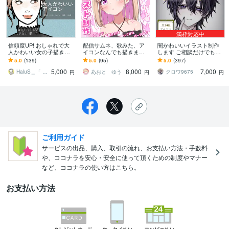
満枠対応中
信頼度UP! おしゃれで大
配信サムネ、歌みた、ア
闇かわいいイラスト制作
人かわいい女の子描きま
イコンなんでも描きます
します ご相談だけでもO
す お手元の写真のポーズ
可愛く、元気なキャラク
K！お気軽にご連絡くださ
5.0
(139)
5.0
(95)
5.0
(397)
のままで無くてもOK!
ターに仕上げます！
い
5,000
8,000
7,000
HaluS＿「 大人かわいい」イラスト
あおと ゆう
クロワ9675
円
円
円
ご利用ガイド
サービスの出品、購入、取引の流れ、お支払い方法・手数料
や、ココナラを安心・安全に使って頂くための制度やマナー
など、ココナラの使い方はこちら。
お支払い方法