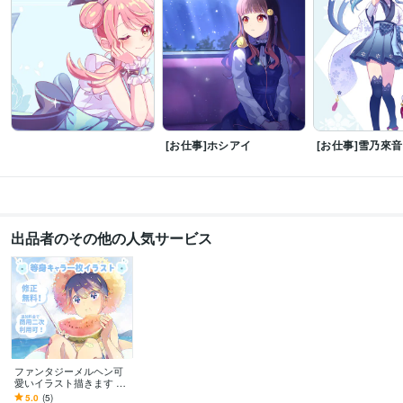
[お仕事]ホシアイ
[お仕事]雪乃來
出品者のその他の人気サービス
ファンタジーメルヘン可
愛いイラスト描きます 可
愛く丁寧に描かせて頂き
5.0
(5)