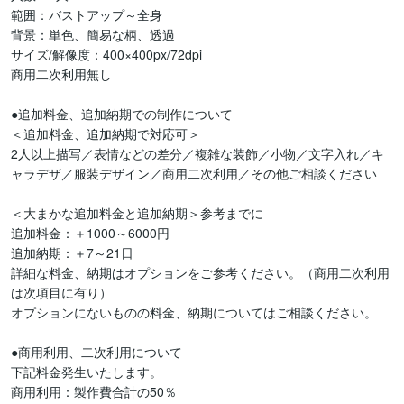
範囲：バストアップ～全身

背景：単色、簡易な柄、透過

サイズ/解像度：400×400px/72dpi

商用二次利用無し

●追加料金、追加納期での制作について

＜追加料金、追加納期で対応可＞

2人以上描写／表情などの差分／複雑な装飾／小物／文字入れ／キ
ャラデザ／服装デザイン／商用二次利用／その他ご相談ください

＜大まかな追加料金と追加納期＞参考までに

追加料金：＋1000～6000円

追加納期：＋7～21日

詳細な料金、納期はオプションをご参考ください。（商用二次利用
は次項目に有り）

オプションにないものの料金、納期についてはご相談ください。

●商用利用、二次利用について

下記料金発生いたします。

商用利用：製作費合計の50％
