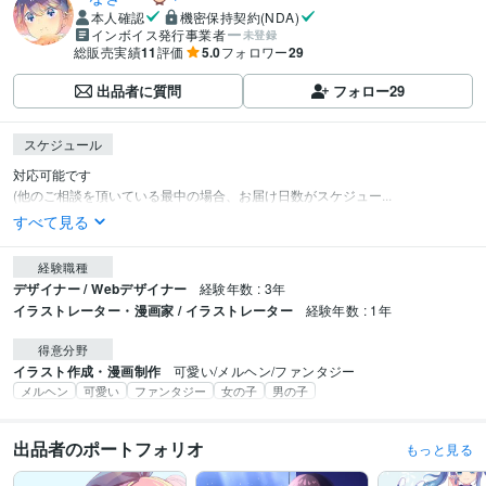
本人確認
機密保持契約(NDA)
インボイス発行事業者
未登録
総販売実績
11
評価
5.0
フォロワー
29
出品者に質問
フォロー
29
スケジュール
対応可能です

(他のご相談を頂いている最中の場合、お届け日数がスケジュー...
すべて見る
経験職種
デザイナー / Webデザイナー
経験年数 : 3年
イラストレーター・漫画家 / イラストレーター
経験年数 : 1年
得意分野
イラスト作成・漫画制作
可愛い/メルヘン/ファンタジー
メルヘン
可愛い
ファンタジー
女の子
男の子
出品者のポートフォリオ
もっと見る