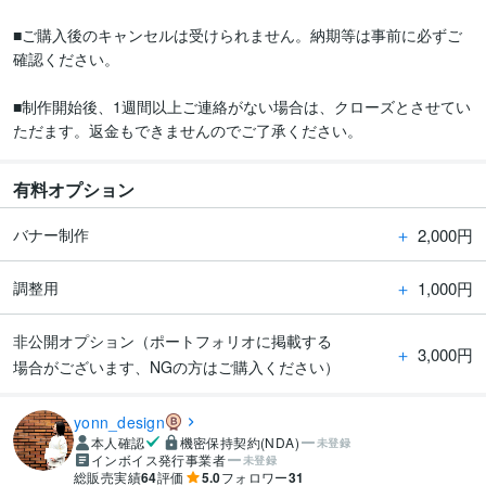
■ご購入後のキャンセルは受けられません。納期等は事前に必ずご
確認ください。

■制作開始後、1週間以上ご連絡がない場合は、クローズとさせてい
ただます。返金もできませんのでご了承ください。
有料オプション
＋
2,000円
バナー制作
＋
1,000円
調整用
非公開オプション（ポートフォリオに掲載する
＋
3,000円
場合がございます、NGの方はご購入ください）
yonn_design
本人確認
機密保持契約(NDA)
未登録
インボイス発行事業者
未登録
総販売実績
64
評価
5.0
フォロワー
31