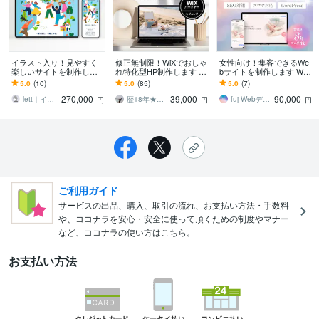
イラスト入り！見やすく
修正無制限！WiXでおしゃ
女性向け！集客できるWe
楽しいサイトを制作しま
れ特化型HP制作します WI
bサイトを制作します Web
す イラストたっぷり素敵
X最上位パートナーがSEO
経験8年プロのデザイナー
5.0
(10)
5.0
(85)
5.0
(7)
なサイトをお作りいたし
対策・スマホ対応のHP作
が対応！
270,000
39,000
90,000
ます！
ります
lett｜イラストHP・ロゴ制作
歴18年★ワンズライフデザイン
fuj Webデザイナー歴8年
円
円
円
ご利用ガイド
サービスの出品、購入、取引の流れ、お支払い方法・手数料
や、ココナラを安心・安全に使って頂くための制度やマナー
など、ココナラの使い方はこちら。
お支払い方法