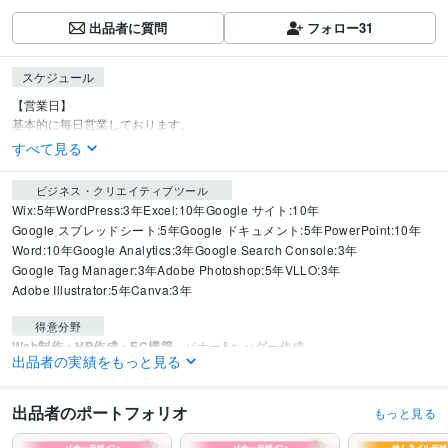
出品者に質問
フォロー
31
スケジュール
【営業日】

基本的に毎日営業しております。
すべて見る
ビジネス・クリエイティブツール
Wix:5年
WordPress:3年
Excel:10年
Google サイト:10年
Google スプレッドシート:5年
Google ドキュメント:5年
PowerPoint:10年
Word:10年
Google Analytics:3年
Google Search Console:3年
Google Tag Manager:3年
Adobe Photoshop:5年
VLLO:3年
Adobe Illustrator:5年
Canva:3年
得意分野
Web制作・HP作成・EC構築
バナー&ヘッダー作成
出品者の実績をもっと見る
ビジネス
広告
Web
バナー
SNS
ヘッダー
画像
ブログ
教室
起業
出品者のポートフォリオ
もっと見る