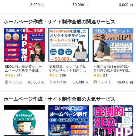
わりやすいWEB画像をご
任せください！
伝わるサムネイルをご提
3,000
50,000
3,000
提供します
供致します！
円
円
円
ホームページ作成・サイト制作全般の関連サービス
SEOに強い高品質なホー
更新簡単！シンプルで見
士業さま向け★信頼感と
ムページを格安で作成し
やすいサイトを制作しま
専門性の伝わるHP作成し
ます ホームページ制作歴1
す 現役デザイナー制作の
ます 弁護士様、司法書士
5.0
(147)
5.0
(135)
5.0
(28)
0年以上！安いけど本格的
スタイリッシュなWebサ
様、行政書士様、社労士
80,000
50,000
49,000
なHP制作
イト制作
様、税理士様向けに！
しばいぬ。
K Design _ webデザイン制作
たくや【WEB制作 G_conure】
円
円
円
ホームページ作成・サイト制作全般の人気サービス