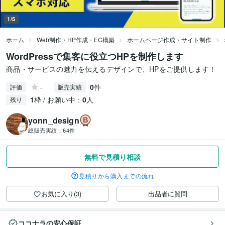
1/5
ホーム
Web制作・HP作成・EC構築
ホームページ作成・サイト制作
WordPressで集客に役立つHPを制作します
商品・サービスの魅力を伝えるデザインで、HPをご提供します！
-
0
件
評価
販売実績
1
枠 / お願い中：
0
人
残り
yonn_design
総販売実績：
64件
無料で見積り相談
見積りから購入までの流れ
お気に入り(3)
出品者に質問
ココナラの安心保証