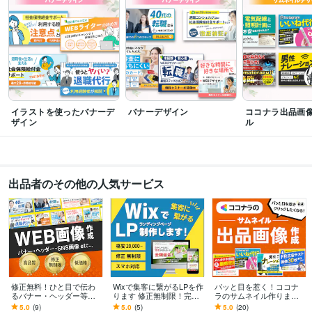
イラストを使ったバナーデ
バナーデザイン
ココナラ出品画
ザイン
ル
出品者のその他の人気サービス
修正無料！ひと目で伝わ
Wixで集客に繋がるLPを作
パッと目を惹く！ココナ
るバナー・ヘッダー等作
ります 修正無制限！完全
ラのサムネイル作ります
ります 修正無制限で、伝
オリジナルのLP制作、お
修正無料！分かりやすく
5.0
(9)
5.0
(5)
5.0
(20)