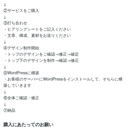
↓

②サービスをご購入

↓

③打ち合わせ

・ヒアリングシートをご記入ください

・文章、構成、素材をお送りください

↓

④デザイン制作開始

・トップのデザインをご確認→修正→確定

・トップ下のデザインを制作→確認→修正

↓

⑤WordPressに構築

・お客様のサーバーにWordPressをインストールして、そちらに構
築していきます

↓

⑥全体ご確認・修正

↓

⑦納品
購入にあたってのお願い