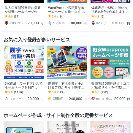
法人口座開設審査に必要
WordPressで高品質なホ
爆速表示でSEOに強い次
な格安ホームページ作成
ームページを作ります シ
世代のHPを作成します 運
します 法人銀行口座開設
ンプル/SEO/ホームペー
用費無料〜！WordPress
5.0
(37)
5.0
(164)
4.8
(5)
審査、webサイト作成、コ
ジ/おしゃれ/スタイリッシ
より爆速！集客に直結す
20,000
80,000
270,000
ーポレートサイトに
ュ
るHP
AirPONIC JOHN（ジョン）
ひろ＠ホームページ制作
meくじら＠迅速・丁寧な対応でHP作成
円
円
円
お気に入り登録が多いサービス
3冠達成！ワードプレスで
歴10年！有名企業も手が
販売実績500件越え！コス
ホームページを制作しま
けるプロがサイト制作し
パ最強サイトを作成しま
す WEB制作＆デザイン部
ます 初心者でも安心★ヒ
す 起業、副業、ブログ！
5.0
(1156)
5.0
(124)
5.0
(952)
門1位（販売数・評価数・
アリング重視・要望に沿
WPで更新楽々！オリジナ
20,000
240,000
20,000
お気に入り数）
って柔軟に対応可能
ルデザイン可能
ウェブゲート
CREATORSZERO
ponta_依頼多数のため返信遅れます
円
円
円
ホームページ作成・サイト制作全般の定番サービス