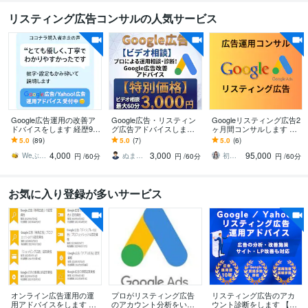
リスティング広告コンサルの人気サービス
Google広告運用の改善ア
Google広告・リスティン
Googleリスティング広告2
ドバイスをします 経歴9年
グ広告アドバイスします 5
ヶ月間コンサルします 現
目のWebマーケターが運
000社対応・Google公式コ
役の広告運用コンサルタ
5.0
(89)
5.0
(7)
5.0
(6)
用診断、アドバイスをし
ンサルの初期設定や広告
ントが個別コンサルいた
4,000
3,000
95,000
ます
相談
します
Weぶんぶん
ぬまっち＠元Google広告公式コンサル
初心者に優しい広告運用マスター
円
/60分
円
/60分
円
/60分
お気に入り登録が多いサービス
オンライン広告運用の運
プロがリスティング広告
リスティング広告のアカ
用アドバイスをします 施
のアカウント分析をいた
ウント診断をします 【運