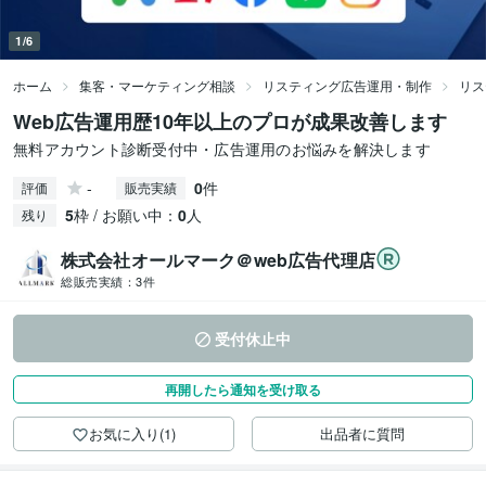
1/6
ホーム
集客・マーケティング相談
リスティング広告運用・制作
リス
Web広告運用歴10年以上のプロが成果改善します
無料アカウント診断受付中・広告運用のお悩みを解決します
-
0
件
評価
販売実績
5
枠 / お願い中：
0
人
残り
株式会社オールマーク＠web広告代理店
総販売実績：
3件
受付休止中
再開したら通知を受け取る
お気に入り(1)
出品者に質問