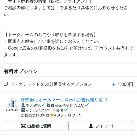
・サイト所有者の情報（自社、クライアント）

ご相談内容につきましては、できるだけ具体的にお知らせくださ
い。

・

【トークルームのみでやり取りを希望する場合】

・問題点と解決したい事を詳しくお伝えください。

・Google広告のお客様IDをお知らせ頂ければ、アカウント共有もで
きます。
有料オプション
＋
1,000円
ビデオチャットを30分延長するオプション
株式会社オールマーク＠web広告代理店
本人確認
機密保持契約(NDA)
インボイス発行事業者
総販売実績
3
評価
4.0
フォロワー
1
出品者に質問
フォロー
1