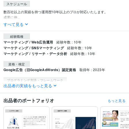
スケジュール
数百社以上の実績を持つ運用歴10年以上のプロが対応いたします。

成果に伸...
すべて見る
経験職種
マーケティング / Web広告運用
経験年数 : 10年
マーケティング / SNSマーケティング
経験年数 : 10年
マーケティング / リサーチ・データ分析
経験年数 : 10年
資格・検定
Google広告（旧GoogleAdWords）認定資格
取得年 : 2023年
プログラミング言語・フレームワーク
出品者の実績をもっと見る
HTML:4年
CSS:4年
PHP:3年
jQuery:4年
ビジネス・クリエイティブツール
出品者のポートフォリオ
もっと見る
Google Analytics:10年
Google Tag Manager:10年
Adobe Photoshop:4年
Adobe Illustrator:4年
Adobe XD:4年
Google スプレッドシート:10年
得意分野
集客・マーケティング相談
webコンサルティング