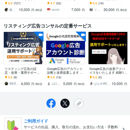
策提案・改善提案・成果
します 数百社の運用・分
用歴10年】認定資格保有
5.0
(727)
4.7
(32)
5.0
(19)
計測・運用指導が必要な
析実績のある専門家によ
者がプロの知見で広告成
10,000
7,000
30,000
方へ。
る丁寧な提案
果を最大化
藤﨑勝雄
semm
リアークス＠WEB広告運用
円
/60分
円
円
/60分
リスティング広告コンサルの定番サービス
リスティング広告の設
Google広告のアカウント
Google広告の改善アドバ
定・改善・運用サポート
診断と改善提案します 独
イスをいたします 経験15
します 現役の広告運用者
自の診断と改善提案によ
年の現役WEBマーケター
5.0
(6)
5.0
(16)
5.0
(5)
があなたのわからないを
り広告効果を最大化いた
が広告の改善案を作成し
4,000
5,000
10,000
解決します！
します
ます！
WEBマーケを丸っと運用チームAlive
山口＠Web広告
はな＠WEBマーケター
円
/60分
円
/60分
円
ご利用ガイド
サービスの出品、購入、取引の流れ、お支払い方法・手数料