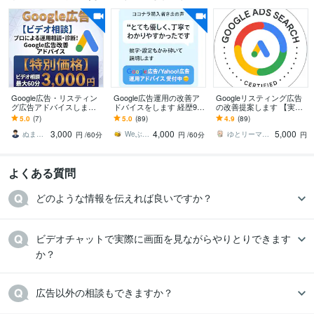
Google広告・リスティン
Google広告運用の改善ア
Googleリスティング広告
グ広告アドバイスします 5
ドバイスをします 経歴9年
の改善提案します 【実績
000社対応・Google公式コ
目のWebマーケターが運
豊富な認定資格者が対
5.0
(7)
5.0
(89)
4.9
(89)
ンサルの初期設定や広告
用診断、アドバイスをし
応】リスティング以外や
3,000
4,000
5,000
相談
ます
別媒体も可能
ぬまっち＠元Google広告公式コンサル
Weぶんぶん
ゆとリーマン＠Webマーケター
円
/60分
円
/60分
円
よくある質問
どのような情報を伝えれば良いですか？
ビデオチャットで実際に画面を見ながらやりとりできます
か？
広告以外の相談もできますか？