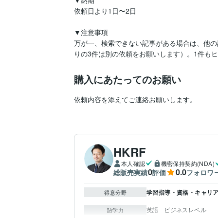
▼納期

依頼日より1日〜2日

▼注意事項

万が一、検索できない記事がある場合は、他の
りの3件は別の依頼をお願いします）。1件も
購入にあたってのお願い
依頼内容を添えてご連絡お願いします。
HKRF
本人確認
機密保持契約(NDA)
0
0.0
総販売実績
評価
フォロワ
学習指導・資格・キャリ
得意分野
英語
ビジネスレベル
語学力