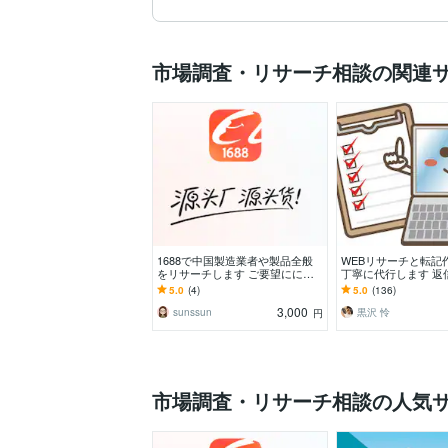
市場調査・リサーチ相談の関連
1688で中国製造業者や製品全般
WEBリサーチと転記
をリサーチします ご要望にに応
丁寧に代行します 返
じて調査を行います。
早め◎土日祝や夜も
5.0
(4)
5.0
(136)
3,000
sunssun
黒沢 怜
円
市場調査・リサーチ相談の人気