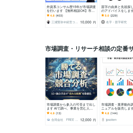
外資系コンサル歴15年が市場調査
苗字の由来と先祖探
を行います 【無料相談OK】市場
のアドバイスをします
規模、競合、新規事業まで助言し
来やルーツを調べま
4.8
(403)
5.0
(229)
ます
編）
10,000
三浦賢弥＠経営コンサルタント
名字・苗字研究
円
市場調査・リサーチ相談の定番
市場調査から参入の可否まで出し
市場調査・業界動向
ます AIで調べ、事業を営む人間
ニュアルを販売します
が判断する市場調査です。
ャーや調査発注者の
4.9
(13)
4.8
(144)
スキルアップ資料で
12,000
合同会社 FREE LABO
jpsoken
円