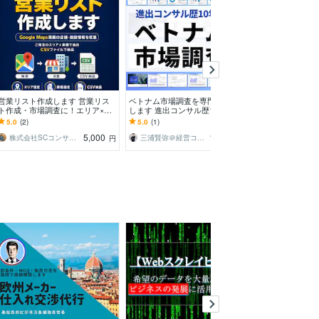
営業リスト作成します 営業リス
ベトナム市場調査を専門家が代行
リサーチが必要
ト作成・市場調査に！エリア×業
します 進出コンサル歴10年・現
せて頂きます 
種の店舗データを収集
地取材に基づくレポート
構です！リサー
5.0
(2)
5.0
(1)
4.3
(9)
です！
5,000
10,000
株式会社SCコンサルティング
三浦賢弥＠経営コンサルタント
3AKIRA3
円
円