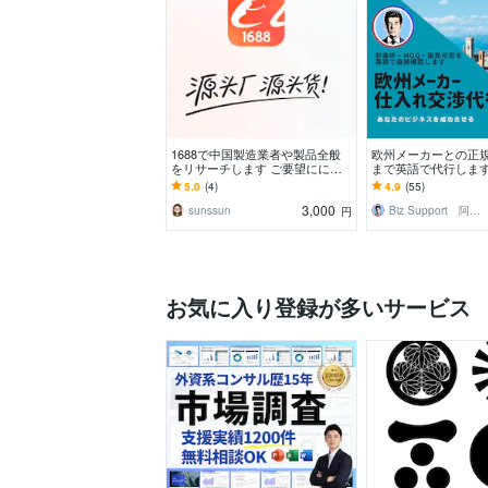
1688で中国製造業者や製品全般
欧州メーカーとの正
をリサーチします ご要望にに応
まで英語で代行します
じて調査を行います。
在住者が取引条件を
5.0
(4)
4.9
(55)
3,000
sunssun
Biz Support 阿形 清治
円
お気に入り登録が多いサービス