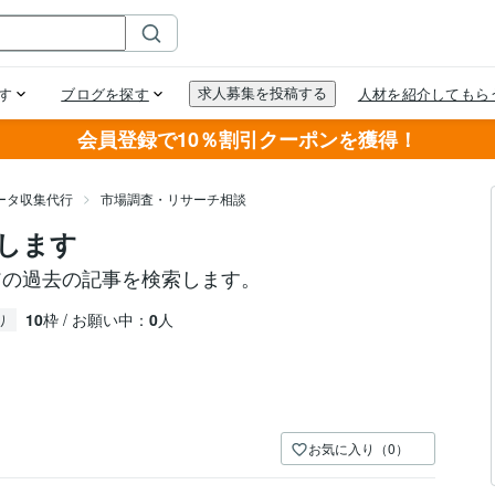
会員登録で10％割引クーポンを獲得！
ータ収集代行
市場調査・リサーチ相談
探します
アの過去の記事を検索します。
10
枠 / お願い中：
0
人
り
お気に入り（0）