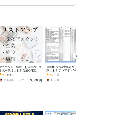
アカウント、病院、お店等のリス
全国版 歯科の約6万件リスト販売
検索代行・情報
ト化を代行します 住所や電話番
致します テレアポ・DM・訪問営
の調査スキルを
号、特定の専門医、SNSアカウン
業に最適なアタックリストで新規
報を提供します
5.0
(127)
5.0
(19)
5.0
(67)
トをリストアップ
顧客開拓
3,000
4,000
管理栄養士 カワ
JBECK
司書K
円
円