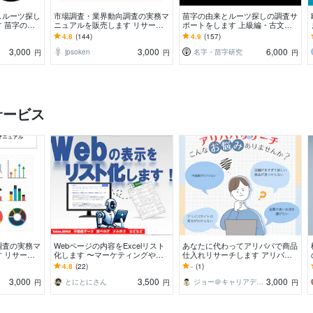
しルーツ探し
市場調査・業界動向調査の実務マ
苗字の由来とルーツ探しの調査サ
 苗字の由
ニュアルを販売します リサーチ
ポートをします 上級編・古文書
す！（初級
ャーや調査発注者の為の基本的な
資料分析付き（ハイレベル版で
4.8
(144)
4.9
(157)
スキルアップ資料です
す）
3,000
3,000
6,000
jpsoken
名字・苗字研究
円
円
円
サービス
調査の実務マ
Webページの内容をExcelリスト
あなたに代わってアリババで商品
 リサーチ
化します 〜マーケティングや問
仕入れリサーチします アリバ
為の基本的な
い合わせフォームでのPRに利
バ 商品仕入れしたい方 中国輸
4.8
(22)
-
(1)
す
用〜
入に興味がある方
3,000
3,500
3,000
とにとにさん
ジョー＠キャリアデザインコンサルタント
円
円
円