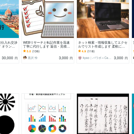
規仕入れ交渉
WEBリサーチと転記作業を迅速
ネット検索・情報収集してエクセ
 オランダ
丁寧に代行します 返信・見積り
ルでリスト作成します 柔軟にご
直接確認
早め◎土日祝や夜も対応可
対応！営業に役立つ必要事項を見
5.0
(136)
4.9
(118)
やすくリスト化
30,000
3,000
3,000
黒沢 怜
kyao｜パワポ＋Canvaデザイナー
円
円
円