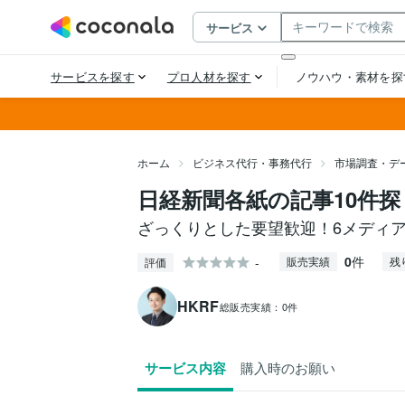
ホーム
ビジネス代行・事務代行
市場調査・デ
日経新聞各紙の記事10件
ざっくりとした要望歓迎！6メディ
0
件
-
販売実績
残
評価
HKRF
総販売実績：
0件
サービス内容
購入時のお願い