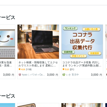
サービス
作業を迅速
ネット検索・情報収集してエクセ
ココナラ出品データ収集 代行し
信・見積り
ルでリスト作成します 柔軟にご
ます ランキング/実績件数/お願い
対応可
対応！営業に役立つ必要事項を見
中人数/評価コメント/各推移
4.9
(118)
5.0
(21)
やすくリスト化
3,000
3,000
3,000
kyao｜パワポ＋Canvaデザイナー
いき 育児中
円
円
円
サービス