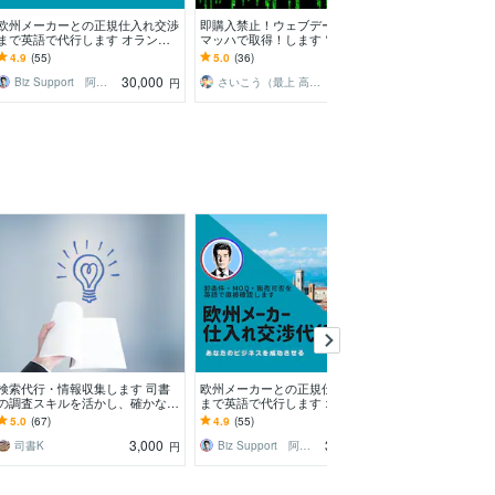
欧州メーカーとの正規仕入れ交渉
即購入禁止！ウェブデータ／情報
店舗の開業にお
まで英語で代行します オランダ
マッハで取得！します 電話、住
析、リサーチし
在住者が取引条件を直接確認
所、URL、メールアドレス等をサ
績数No,１！円
4.9
(55)
5.0
(36)
4.9
(55)
クッと高速取得❗️
壁を地図に描き
30,000
3,000
Biz Support 阿形 清治
さいこう（最上 高吉）／情報屋
柏手昇
円
円
検索代行・情報収集します 司書
欧州メーカーとの正規仕入れ交渉
営業リスト作成
の調査スキルを活かし、確かな情
まで英語で代行します オランダ
ト作成・市場調
報を提供します
在住者が取引条件を直接確認
種の店舗データ
5.0
(67)
4.9
(55)
5.0
(2)
3,000
30,000
司書K
Biz Support 阿形 清治
円
円