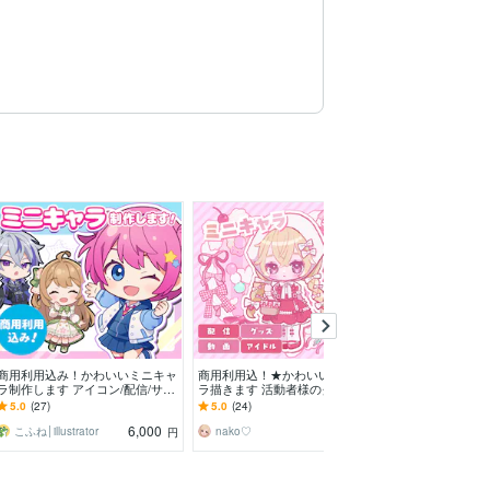
満枠
商用利用込み！かわいいミニキャ
商用利用込！★かわいいミニキャ
Vtuber配信向
ラ制作します アイコン/配信/サム
ラ描きます 活動者様のグッズ制
キャラ描きます 
ネイル/グッズ/スタンプなどにお
作などに最適♪表情差分も○
S・配信・グッ
5.0
(27)
5.0
(24)
5.0
(30)
すすめ♪
♪可愛いSD
6,000
6,000
こふね│illustrator
nako♡
やややかん
円
円