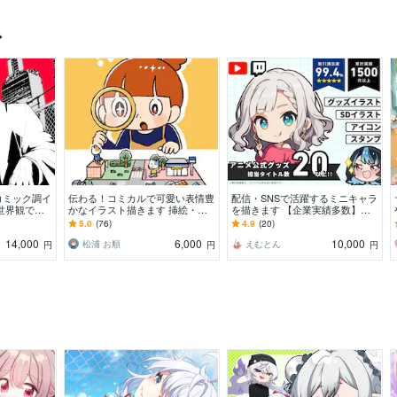
ス
コミック調イ
伝わる！コミカルで可愛い表情豊
配信・SNSで活躍するミニキャラ
世界観で惹
かなイラスト描きます 挿絵・チ
を描きます 【企業実績多数】ア
の一枚絵をご
ラシ・リーフレット・HP等 / 大
ニメ公式グッズ担当のプロが制作
5.0
(76)
4.9
(20)
量注文実績あり！
します！
14,000
6,000
10,000
松浦 お順
えむとん
円
円
円