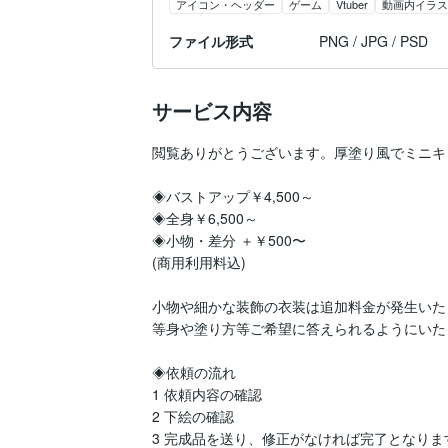
アイコン・ヘッダー
ゲーム
Vtuber
動画内イラス
ファイル形式
PNG / JPG / PSD
サービス内容
閲覧ありがとうございます。厚塗り風でミニキ
◈バストアップ￥4,500～

◈全身￥6,500～

◈小物・差分 ＋￥500〜

(商用利用料込)

小物や細かな装飾の衣装は追加料金が発生いた
等身や塗り方等ご希望に答えられるようにいた
◈依頼の流れ

1 依頼内容の確認

2 下絵の確認

3 完成品を送り、修正がなければ完了となります