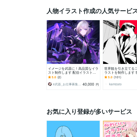
人物イラスト作成の人気サービ
イメージを武器に！高品質なイラ
世界観を引き立てる
スト制作します 配信イラスト、
ラストを制作します 
立ち絵、キャラデザまで幅広くお
きつける、商用対応
5.0
(2)
5.0
(101)
まかせください！
提供致します。
40,000
e武器_お仕事募集中！
kamizato
円
お気に入り登録が多いサービス