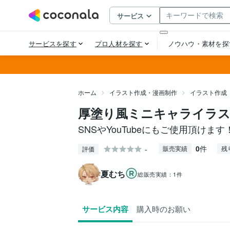
ホーム
イラスト作成・漫画制作
イラスト作成
厚塗り風ミニキャライラ
SNSやYouTubeにもご使用頂けます
0
件
-
販売実績
残
評価
夏むち
総販売実績：
1件
サービス内容
購入時のお願い