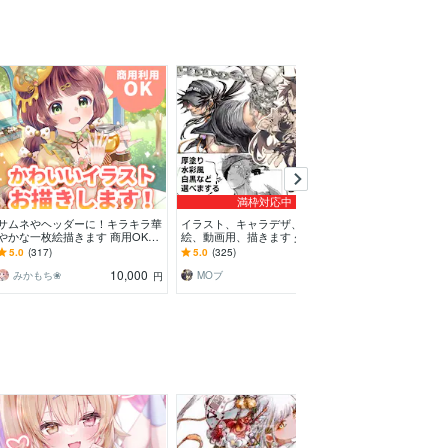
満枠対応中
サムネやヘッダーに！キラキラ華
イラスト、キャラデザ、漫画、挿
商用イラスト、Li
やかな一枚絵描きます 商用OK！
絵、動画用、描きます 少年少
描きます キャ
淡くて可愛い小物や背景、衣装の
女、筋肉おじさん、人外ケモノ獣
きイラスト等な
5.0
(317)
5.0
(325)
4.9
(230)
デザインも♪
人、ご予算内、複数枚OK
い..!!
10,000
3,000
みかもち❀
MOブ
Haru_chouch
円
円