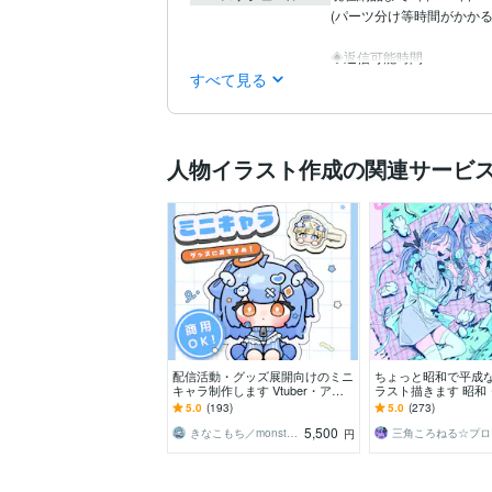
(パーツ分け等時間がかかる
◈返信可能時間
すべて見る
人物イラスト作成の関連サービ
配信活動・グッズ展開向けのミニ
ちょっと昭和で平成
キャラ制作します Vtuber・アイ
ラスト描きます 昭和
ドル向け！もちもちミニキャラ制
ロ☆ネオン☆パステ
5.0
(193)
5.0
(273)
作します
5,500
きなこもち／monsteromochi
三
円