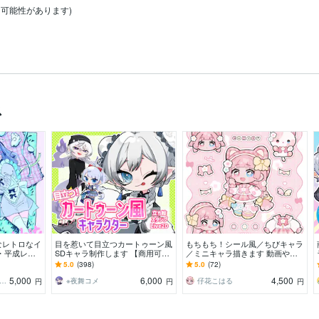
可能性があります)

ス
なレトロなイ
目を惹いて目立つカートゥーン風
もちもち！シール風／ちびキャラ
・平成レト
SDキャラ制作します 【商用可】
／ミニキャラ描きます 動画や配
ル
頭身3種類！立ち絵以外にも幅広
信、グッズ映え◎シール紙やネッ
5.0
(398)
5.0
(72)
く対応します！
プリにもおすすめ！
5,000
6,000
4,500
角ころねる☆プロフ必読願います
※夜舞コメ
仔花こはる
円
円
円