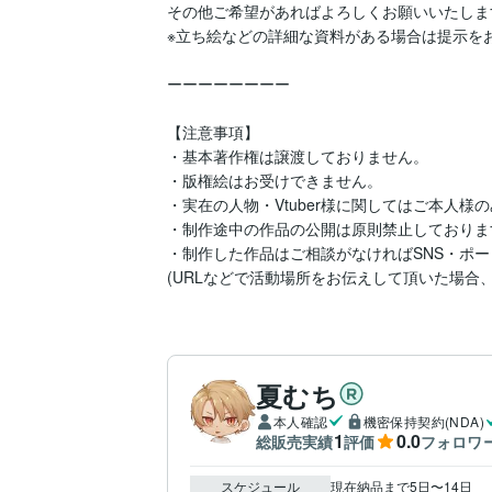
その他ご希望があればよろしくお願いいたします
※立ち絵などの詳細な資料がある場合は提示をお
ーーーーーーーー

【注意事項】

・基本著作権は譲渡しておりません。

・版権絵はお受けできません。

・実在の人物・Vtuber様に関してはご本人様
・制作途中の作品の公開は原則禁止しております
・制作した作品はご相談がなければSNS・ポー
(URLなどで活動場所をお伝えして頂いた場合
夏むち
本人確認
機密保持契約(NDA)
1
0.0
総販売実績
評価
フォロワ
スケジュール
現在納品まで5日〜14日
