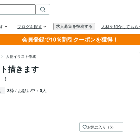
会員登録で10％割引クーポンを獲得！
人物イラスト作成
スト描きます
！！
3
枠 / お願い中：
0
人
り
お気に入り（6）