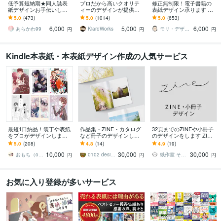
低予算短納期★同人誌表
プロだから高いクオリテ
修正無制限！電子書籍の
紙デザインお手伝いしま
ィーのデザインが提供で
表紙デザイン承ります 一
す 限られた予算で短納期
きます 【電子書籍・各資
目で読者の心を掴み購読
5.0
(473)
5.0
(1014)
5.0
(653)
もOK！表紙作りが苦手な
料の表紙の制作 5000円！
意欲を誘う表紙をご提
6,000
5,000
6,000
小説書きさん向け
（表紙）】
供！
あらかわ99
KiaroWorks
モリ・デザインファクトリー
円
円
円
Kindle本表紙・本表紙デザイン作成の人気サービス
最短1日納品！装丁や表紙
作品集・ZINE・カタログ
32頁までのZINEや小冊子
をプロがデザインします
など冊子のデザインしま
のデザインをします ZINE
現役デザイナーが同人誌
す アート／写真／イラス
を作ってみたい方へ、現
5.0
(208)
4.8
(14)
4.9
(19)
書籍など本の表紙をデザ
トなど、冊子作りをお手
役ブックデザイナーが制
10,000
30,000
30,000
インいたします
伝いします
作します
おもち（omchi_2）
0102 design
紙作室 そえがき
円
円
円
お気に入り登録が多いサービス