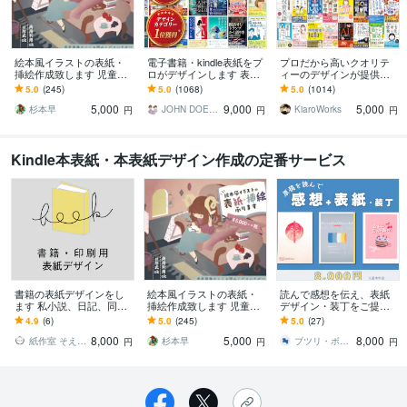
絵本風イラストの表紙・
電子書籍・kindle表紙をプ
プロだから高いクオリテ
挿絵作成致します 児童書
ロがデザインします 表紙
ィーのデザインが提供で
や絵本など自費出版や同
で埋もれたくない著者様
きます 【電子書籍・各資
5.0
(245)
5.0
(1068)
5.0
(1014)
人誌、電子書籍など実績
へ。実績1,000件超のプロ
料の表紙の制作 5000円！
5,000
9,000
5,000
多数！
が対応
（表紙）】
杉本早
JOHN DOE＠販売実績4800件以上
KiaroWorks
円
円
円
Kindle本表紙・本表紙デザイン作成の定番サービス
書籍の表紙デザインをし
絵本風イラストの表紙・
読んで感想を伝え、表紙
ます 私小説、日記、同人
挿絵作成致します 児童書
デザイン・装丁をご提案
誌などの書籍の印刷向け
や絵本など自費出版や同
します あなたの原稿か
4.9
(6)
5.0
(245)
5.0
(27)
データの制作
人誌、電子書籍など実績
ら“解釈一致”の一冊に♩
8,000
5,000
8,000
多数！
紙作室 そえがき
杉本早
ブツリ・ボンラバ
円
円
円