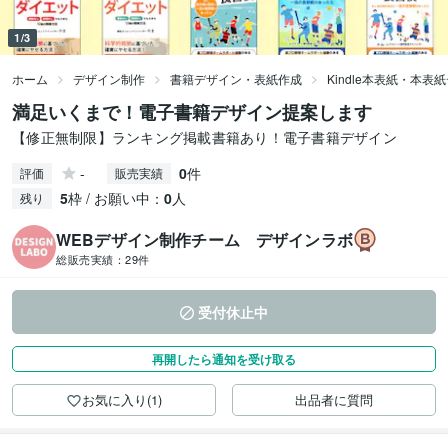
1/3
ホーム
デザイン制作
書籍デザイン・表紙作成
Kindle本表紙・本表
満足いくまで！電子書籍デザイン提案します
【修正無制限】ランキング掲載書籍あり！電子書籍デザイン
-
0
件
評価
販売実績
5
枠 / お願い中：
0
人
残り
WEBデザイン制作チーム デザインラボ
総販売実績：
29件
受付休止中
再開したら通知を受け取る
お気に入り(1)
出品者に質問