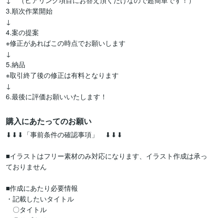
↓　（ヒアリング項目にお答え頂くだけなので超簡単です！）

3.順次作業開始

↓

4.案の提案　

※修正があればこの時点でお願いします

↓

5.納品

※取引終了後の修正は有料となります

↓

6.最後に評価お願いいたします！
購入にあたってのお願い
⬇︎⬇︎⬇︎「事前条件の確認事項」　⬇︎⬇︎⬇︎

■イラストはフリー素材のみ対応になります、イラスト作成は承っ
ておりません

■作成にあたり必要情報

・記載したいタイトル

　〇タイトル
