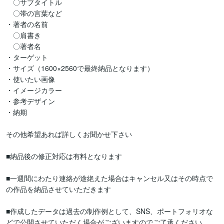
　〇サブタイトル

　〇帯の言葉など

・著者の名前

　〇肩書き

　〇著者名

・ターゲット

・サイズ（1600×2560で最終納品となります）

・使いたい画像

・イメージカラー

・参考デザイン

・納期

その他希望あれば詳しくお聞かせ下さい

■納品後の修正対応は有料となります

■一週間にわたり連絡が途絶えた場合はキャンセル又はその時点で
の作品を納品させていただきます

■作成したデータは過去の制作例として、SNS、ポートフォリオな
どで公開させていただく場合がございますのでご了承ください