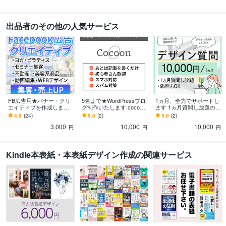
出品者のその他の人気サービス
FB広告用★バナー・クリ
5名まで★WordPressブロ
1ヵ月、全力でサポートし
エイティブを作成します
グ制作いたします cocoon
ます 1ヵ月質問し放題のサ
ヨガ、不動産、セミナー
でブログ作成！※他テーマ
ービスです
4.9
(24)
5.0
(2)
5.0
(2)
など集客につながるバナ
でも可能です
3,000
10,000
10,000
ーを作ります
円
円
円
Kindle本表紙・本表紙デザイン作成の関連サービス