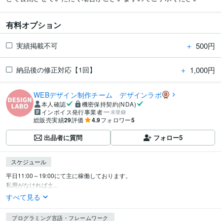
有料オプション
＋
500円
実績掲載不可
＋
1,000円
納品後の修正対応【1回】
WEBデザイン制作チーム デザインラボ
本人確認
機密保持契約(NDA)
インボイス発行事業者
未登録
総販売実績
29
評価
4.9
フォロワー
5
出品者に質問
フォロー
5
スケジュール
平日11:00～19:00にて主に稼働しております。

私用がなければ土...
すべて見る
プログラミング言語・フレームワーク