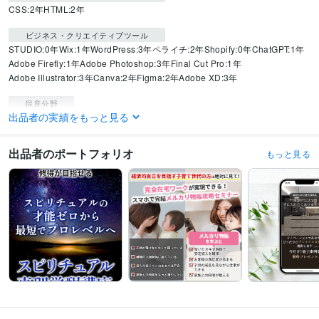
CSS:2年
HTML:2年
ビジネス・クリエイティブツール
STUDIO:0年
Wix:1年
WordPress:3年
ペライチ:2年
Shopify:0年
ChatGPT:1年
Adobe Firefly:1年
Adobe Photoshop:3年
Final Cut Pro:1年
Adobe Illustrator:3年
Canva:2年
Figma:2年
Adobe XD:3年
得意分野
出品者の実績をもっと見る
Web制作・HP作成・EC構築
バナー・ヘッダー制作
Web制作・HP作成・EC構築
LPデザイン
出品者のポートフォリオ
もっと見る