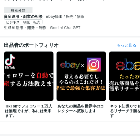
得意分野
資産運用・副業の相談
ebay輸出 / 転売 / 物販
ビジネス 物販 転売
生成AI活用・開発・制作
Gemini ChatGPT
出品者のポートフォリオ
もっと見る
TikTokでフォロワー１万人
あなたの商品を世界中のコ
ネット知識０で
は無理ですが、私には出来
レクターへ拡散します
るリサーチ手順
ます。
す