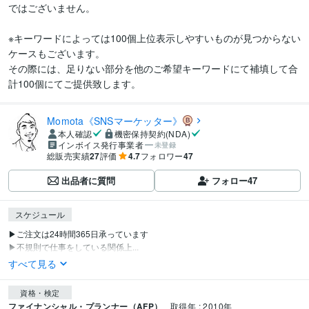
ではございません。

※キーワードによっては100個上位表示しやすいものが見つからない
ケースもございます。

その際には、足りない部分を他のご希望キーワードにて補填して合
計100個にてご提供致します。
Momota《SNSマーケッター》
本人確認
機密保持契約(NDA)
インボイス発行事業者
未登録
総販売実績
27
評価
4.7
フォロワー
47
出品者に質問
フォロー
47
スケジュール
▶ご注文は24時間365日承っています

▶不規則で仕事をしている関係上...
すべて見る
資格・検定
ファイナンシャル・プランナー（AFP）
取得年 : 2010年