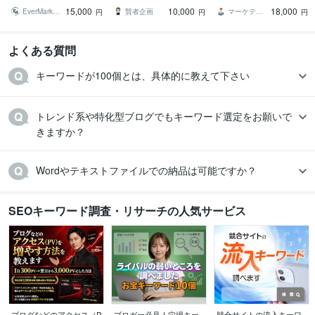
【おまけ】改善レポート
000PVにした方法
ンソールを1000件以上導
15,000
10,000
18,000
+使い方+裏技
入
EverMarketing
賢者企画
マーケティング・コンシェルジュ
円
円
円
よくある質問
キーワードが100個とは、具体的に教えて下さい
トレンド系や特化型ブログでもキーワード選定をお願いで
きますか？
Wordやテキストファイルでの納品は可能ですか？
SEOキーワード調査・リサーチの人気サービス
ブログなどのアクセス（P
ブロガー必見！穴場キー
競合サイトの流入キーワ