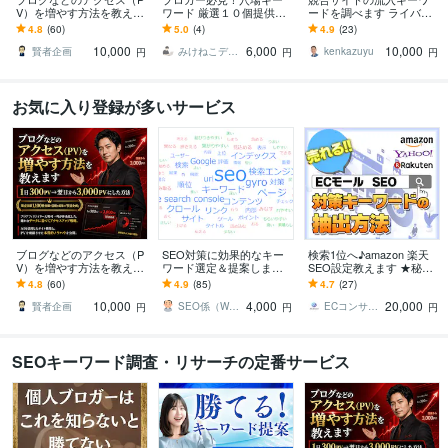
V）を増やす方法を教えま
ワード 厳選１０個提供し
ードを調べます ライバル
す 1日300PV→翌日から3,
ます 低パワードメインで
サイトが上位表示してい
4.8
(60)
5.0
(4)
4.9
(23)
000PVにした方法
も相手が弱いため上位表
るキーワードを自サイト
10,000
6,000
10,000
示が可能です
の記事に
賢者企画
みけねこデザイン
kenkazuyu
円
円
円
お気に入り登録が多いサービス
ブログなどのアクセス（P
SEO対策に効果的なキー
検索1位へ♪amazon 楽天
V）を増やす方法を教えま
ワード選定＆提案します
SEO設定教えます ★秘伝
す 1日300PV→翌日から3,
分析ツールとコンサルに
書★売れるキーワードの
4.8
(60)
4.9
(85)
4.7
(27)
000PVにした方法
よるSEOリサーチを駆使
抽出方法とSEO設定マニ
10,000
4,000
20,000
して調査提案！
ュアル
賢者企画
SEO係（WEBマーケター）
ECコンサル【まっきー】アマゾン 楽天
円
円
円
SEOキーワード調査・リサーチの定番サービス