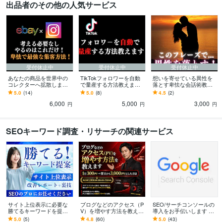
出品者のその他の人気サービス
受付休止中
受付休止中
受付休止中
あなたの商品を世界中の
TikTokフォロワーを自動
想いを寄せている異性を
コレクターへ拡散します
で量産する方法教えます
落とす卑怯な会話術教え
考える必要なし やるのは
考える必要なし！テキス
ます 会話やLINEにこのフ
5.0
(14)
5.0
(8)
4.5
(2)
これだけ！ 卑怯で最強な
ト通りに素直に実行する
レーズ入れるだけで卑怯
6,000
5,000
3,000
集客方法
だけ！
なほど魅力的に！
円
円
円
SEOキーワード調査・リサーチの関連サービス
サイト上位表示に必要な
ブログなどのアクセス（P
SEO/サーチコンソールの
勝てるキーワードを提案
V）を増やす方法を教えま
導入をお手伝いします プ
します キーワードリスト+
す 1日300PV→翌日から3,
ロとしてGoogleサーチコ
5.0
(5)
4.8
(60)
5.0
(43)