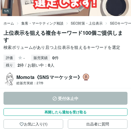
1/1
ホーム
集客・マーケティング相談
SEO対策・上位表示
SEOキーワ
上位表示を狙える複合キーワード100個ご提供しま
す
検索ボリュームがあり且つ上位表示を狙えるキーワードを選定
-
0
件
評価
販売実績
2
枠 / お願い中：
0
人
残り
Momota《SNSマーケッター》
総販売実績：
27件
受付休止中
再開したら通知を受け取る
お気に入り(1)
出品者に質問