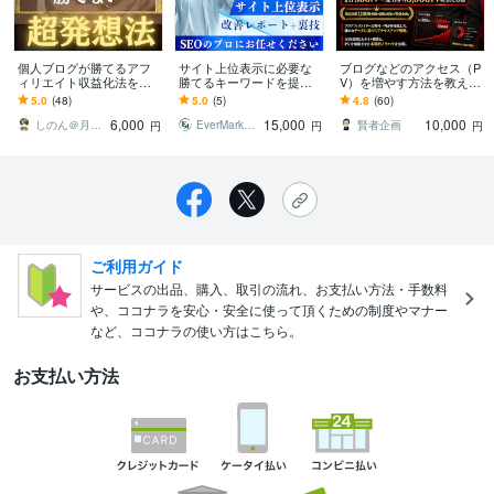
個人ブログが勝てるアフ
サイト上位表示に必要な
ブログなどのアクセス（P
ィリエイト収益化法を教
勝てるキーワードを提案
V）を増やす方法を教えま
えます SEOキーワード選
します キーワードリスト+
す 1日300PV→翌日から3,
5.0
(48)
5.0
(5)
4.8
(60)
定の超発想方法がわかり
【おまけ】改善レポート
000PVにした方法
6,000
15,000
10,000
ます！
+使い方+裏技
しのん＠月6桁稼ぐブロガー
EverMarketing
賢者企画
円
円
円
ご利用ガイド
サービスの出品、購入、取引の流れ、お支払い方法・手数料
や、ココナラを安心・安全に使って頂くための制度やマナー
など、ココナラの使い方はこちら。
お支払い方法