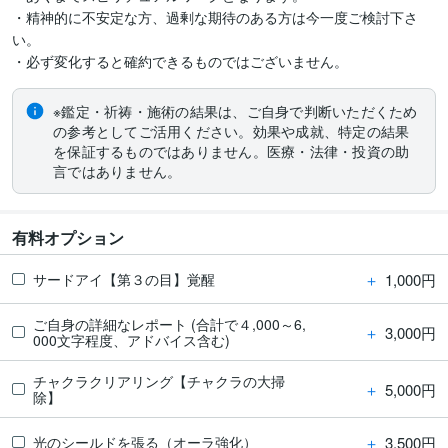
・精神的に不安定な方、過剰な期待のある方は今一度ご検討下さ
い。

※鑑定・祈祷・施術の結果は、ご自身で判断いただくため
の参考としてご活用ください。効果や成就、特定の結果
を保証するものではありません。医療・法律・投資の助
言ではありません。
有料オプション
＋
1,000円
サードアイ【第３の目】覚醒
ご自身の詳細なレポート (合計で４,000～6,
＋
3,000円
000文字程度、アドバイス含む)
チャクラクリアリング【チャクラの大掃
＋
5,000円
除】
＋
3,500円
光のシールドを張る（オーラ強化）