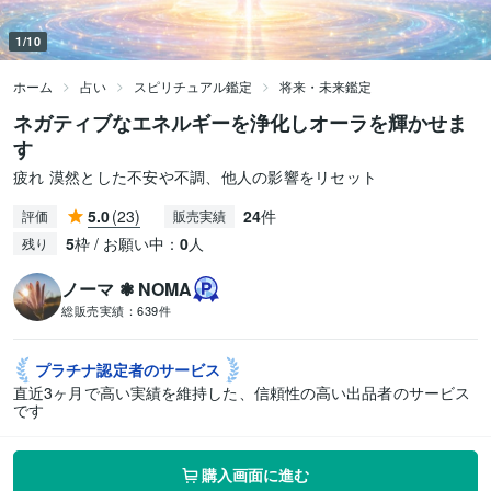
1/10
ホーム
占い
スピリチュアル鑑定
将来・未来鑑定
ネガティブなエネルギーを浄化しオーラを輝かせま
す
疲れ 漠然とした不安や不調、他人の影響をリセット
5.0
(23)
24
件
評価
販売実績
5
枠 / お願い中：
0
人
残り
ノーマ ❃ NOMA
総販売実績：
639件
プラチナ認定者の
サービス
直近3ヶ月で高い実績を維持した、信頼性の高い出品者のサービス
です
購入画面に進む