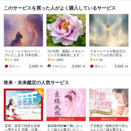
このサービスを買った人がよく購入しているサービス
ペット・レイキヒーリン
1か月間、遠隔レイキヒー
スターシードが異次元の
グいたします 日本伝統臼
リングを施術致します 【1
アトリアムの光の窓を開
井式レイキで、あなたの
回で効果が分かるか不安
けます 重いエネルギー
5.0
(34)
5.0
(295)
4.8
(4)
大切な家族を元気に❤
な方に、長期間の施術を
を、アトリアムの風で洗
2,000
3,000
3,500
提供します】
い流す∇魂の換気
魔女ユミ
大福すあま
魔女ユミ
円
円
円
将来・未来鑑定の人気サービス
満枠対応中
満枠対応中
霊感・霊視で現状を改善
最高峰神術❤️で難しかっ
子宝鑑定✨複数占術で赤ち
へ導きます 恋愛・仕事・
たご縁もお繋ぎいたしま
ゃんとのご縁を繋ぎます