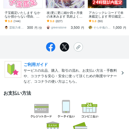
子宝鑑定いたします なか
改)更に更に細か四ヶ月後
アカシックレコードで未
なか授からない理由、原
の未来みます 気前よく！
来鑑定します 即日鑑定：
因、守護霊様の言葉をお
ヴィジョンとオーラで更
あなたの未来と運命の転
5.0
(144)
5.0
(227)
5.0
(50)
伝えします
に更に細かく鑑定。
機をお伝えします
300
3,500
1,000
霊能力者 野神 董子（とうこ）
greenstone
そら＠魂のアカシックリーダー
円
/分
円
円
ご利用ガイド
サービスの出品、購入、取引の流れ、お支払い方法・手数料
や、ココナラを安心・安全に使って頂くための制度やマナー
など、ココナラの使い方はこちら。
お支払い方法