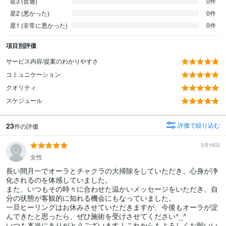
星3 (普通)
0件
星2 (悪かった)
0件
星1 (非常に悪かった)
0件
項目別評価
サービス内容/提案のわかりやすさ
コミュニケーション
クオリティ
スケジュール
23
評価で絞り込む
件の評価
3月16日
女性
長い間月一でオーラとチャクラの大掃除をしていただき、心身が浄
化されるのを体感していました。

また、いつもその時々に合わせた温かいメッセージをいただき、自
分の状態が客観的に知れる機会にもなっていました。

一旦ヒーリングはお休みさせていただきますが、今後もオーラが淀
んできたと思ったら、ぜひ施術を受けさせてください^_^

いつも本当にありがとうございます！これからもよろしくお願いい