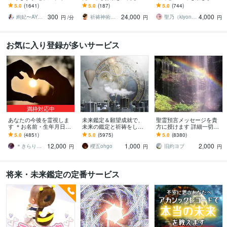
相手のお気持ち・未来の
す 【最強縁結びの最上
妊活・不妊でお悩みの方
5.0
(1641)
5.0
(187)
5.0
(744)
兆し✴︎霊視で鑑定します
形】あなたの願いを具現
へ✨子供の性別・時期・妊
300
24,000
4,000
化させます※悪用厳禁
娠のアドバイス
絢妃〜AYAKI〜霊視鑑定師
祈祷神術師 神羅
聖乃（kiyono）★子宝鑑定占い師★
円
/分
円
円
お気に入り登録が多いサービス
満枠対応中
あなたの今後を霊視しま
未来鑑定＆願望成就で、
聖霊預言メッセージを貴
す ＊お名前・生年月日不
未来の鑑定と祈祷をしま
方に授けます 詳細一切聞
要・お写真のみで大丈夫
す 霊視による未来鑑定と
かずに霊的預言メッセー
5.0
(4851)
5.0
(5975)
5.0
(8380)
です＊
願望成就の祈祷セット
ジを貴方にお伝え致しま
12,000
1,000
2,000
す。
＊きらりん＊
櫻五ohgo
旧約ヨブ
円
円
円
将来・未来鑑定の定番サービス