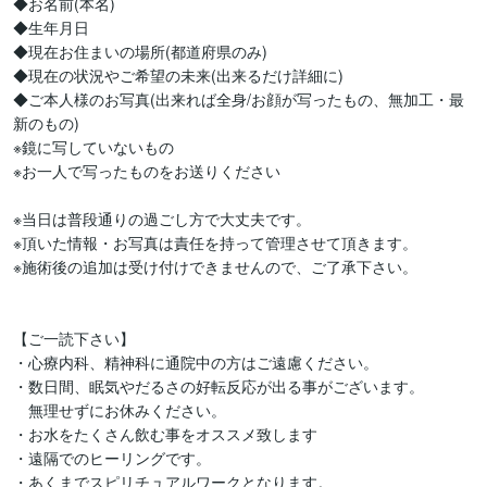
◆お名前(本名)

◆生年月日

◆現在お住まいの場所(都道府県のみ)

◆現在の状況やご希望の未来(出来るだけ詳細に)

◆ご本人様のお写真(出来れば全身/お顔が写ったもの、無加工・最
新のもの)

※鏡に写していないもの

※お一人で写ったものをお送りください

※当日は普段通りの過ごし方で大丈夫です。

※頂いた情報・お写真は責任を持って管理させて頂きます。

※施術後の追加は受け付けできませんので、ご了承下さい。

【ご一読下さい】

・心療内科、精神科に通院中の方はご遠慮ください。

・数日間、眠気やだるさの好転反応が出る事がございます。

　無理せずにお休みください。

・お水をたくさん飲む事をオススメ致します

・遠隔でのヒーリングです。

・あくまでスピリチュアルワークとなります。
