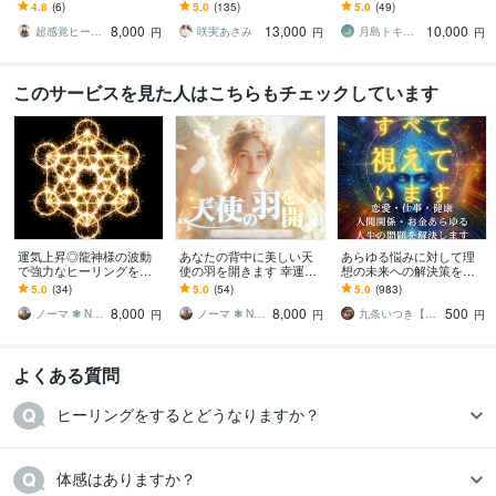
えます 特別なスピリチャ
次元結界ヒーリング【自
ます 【月2名限定】恋愛復
4.8
(6)
5.0
(135)
5.0
(49)
ルメッセージ！守護天使
己強化】【願望成就】1ヶ
縁仕事家族将来、人生変
8,000
13,000
10,000
が今あなたに伝えたい事
月持続
えたい方！霊感霊視
超感覚ヒーラーHonoka
咲実あさみ
月島トキ【未来線を読み解く占い師】
円
円
円
このサービスを見た人はこちらもチェックしています
運気上昇◎龍神様の波動
あなたの背中に美しい天
あらゆる悩みに対して理
で強力なヒーリングをし
使の羽を開きます 幸運・
想の未来への解決策を授
ます 流れを動かす龍神様
ご縁を引き寄せるエンジ
けます 人生が上手くいか
5.0
(34)
5.0
(54)
5.0
(983)
の浄化｜現実を好転させ
ェルヒーリング｜ツイン
ないと悩んでいる人に未
8,000
8,000
500
新たなステージへ
レイ統合
来を好転させる魂の導き
ノーマ ❃ NOMA
ノーマ ❃ NOMA
九条いつき【高次元宇宙霊視師】
円
円
円
よくある質問
ヒーリングをするとどうなりますか？
体感はありますか？