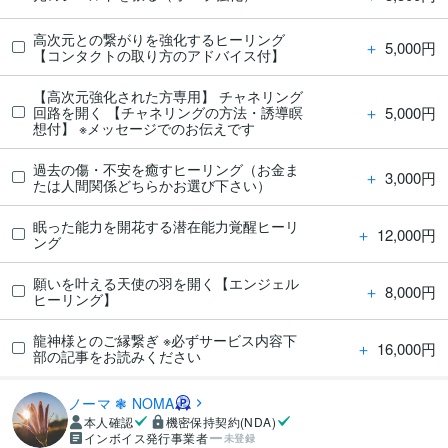
高次元との繋がりを強化するヒーリング
＋
5,000円
【コンタクトの取り方のアドバイス付】
【高次元強化された方専用】 チャネリング
＋
5,000円
回路を開く 【チャネリングの方法・誘導瞑
想付】 ※メッセージでのお伝えです
過去の傷・不安を癒すヒーリング（お金ま
＋
3,000円
たは人間関係どちらかお選び下さい）
眠った能力を開花する潜在能力覚醒ヒーリ
＋
12,000円
ング
願いを叶える天使の羽を開く【エンジェル
＋
8,000円
ヒーリング】
龍神様とのご縁繋ぎ ※必ずサービス内容下
＋
16,000円
部の記事をお読みください
ノーマ ❃ NOMA
本人確認
機密保持契約(NDA)
インボイス発行事業者
未登録