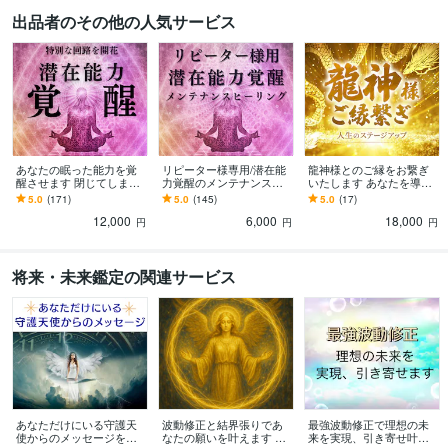
認定レイキティーチャー
取得年 : 2009年
出品者のその他の人気サービス
得意分野
占い
ヒーリング
チャネリング
レイキヒーリング
スピリチュアル
カウンセリング
占い
悩み相談
ビジネス
人間関係
チャネリング
ヒーリング
アチューンメント
レイキ
あなたの眠った能力を覚
リピーター様専用/潜在能
龍神様とのご縁をお繋ぎ
醒させます 閉じてしまっ
力覚醒のメンテナンスし
いたします あなたを導く
た回路を開き潜在能力を
ます 回路をクリアにし、
守護龍神様とのご縁繋ぎ
5.0
(171)
5.0
(145)
5.0
(17)
覚醒するヒーリング
覚醒をサポートするヒー
｜開運・使命・天命へ進
12,000
6,000
18,000
リング
む
円
円
円
将来・未来鑑定の関連サービス
あなただけにいる守護天
波動修正と結界張りであ
最強波動修正で理想の未
使からのメッセージを伝
なたの願いを叶えます 高
来を実現、引き寄せ叶え