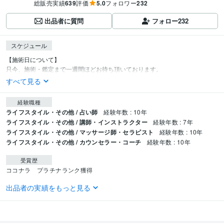
総販売実績
639
評価
5.0
フォロワー
232
出品者に質問
フォロー
232
スケジュール
【施術日について】

只今、施術・鑑定まで一週間ほどお待ち頂いております。
すべて見る
経験職種
ライフスタイル・その他 / 占い師
経験年数 : 10年
ライフスタイル・その他 / 講師・インストラクター
経験年数 : 7年
ライフスタイル・その他 / マッサージ師・セラピスト
経験年数 : 10年
ライフスタイル・その他 / カウンセラー・コーチ
経験年数 : 10年
受賞歴
ココナラ　プラチナランク獲得
出品者の実績をもっと見る
資格・検定
アロマセラピスト
取得年 : 2004年
アロマテラピー検定1級
取得年 : 2003年
メディカルハーブコーディネーター
取得年 : 2006年