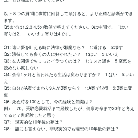
以下８つの質問に事前に回答して頂けると、より正確な診断ができ
ます。

Q5までは1,2,3,4,5の数値で答えてください。3は中間で、「はい」
寄りは2、「いいえ」寄りは4です。

Q1: 遠い夢を叶える時に法律が邪魔なら？　1:避ける　5:壊す

Q2: 演技しても多くの人に好かれたい？　1:はい　5:いいえ

Q3: 友人関係でちょっとイラつくのは？　1:ミスと遅さ　5:空気を
読めない察しない

Q4: 余命1ヶ月と言われたら生活は変わりますか？　1:はい　5:いい
え

Q5: 自分がA案でまわり9人がB案なら？　1:A案で説得　5:B案に変
更

Q6: 死ぬ時を100として、今の経験と知識は？

例）　70。受験恋愛就活まで経験したが、健康寿命まで20年と考え
てると７割経験したと思う

Q7:　現実的な10年後の夢は？

Q8:　誰にも言えない、非現実的でも理想の10年後の夢は？
