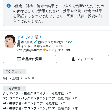
※鑑定・祈祷・施術の結果は、ご自身で判断いただくため
の参考としてご活用ください。効果や成就、特定の結果
を保証するものではありません。医療・法律・投資の助
言ではありません。
すきづきん
本人確認
機密保持契約(NDA)
インボイス発行事業者
未登録
総販売実績
63
評価
5.0
フォロワー
99
出品者に質問
フォロー
99
スケジュール
平日＋土曜日20～24時
経験職種
クリエイター / 動画クリエイター
経験年数 : 7年
エンジニア / バックエンドエンジニア
経験年数 : 9年
AI・機械学習 / AIエンジニア
経験年数 : 2年
AI・機械学習 / プロンプトエンジニア
経験年数 : 2年