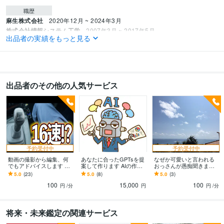
職歴
麻生株式会社
2020年12月 ~ 2024年3月
株式会社情報システム工学
2007年3月 ~ 2017年5月
出品者の実績をもっと見る
株式会社エキスパート
2024年4月 ~ 現在
プログラミング言語・フレームワーク
COBOL:10年
JavaScript:5年
C#:2年
Unity:2年
出品者のその他の人気サービス
ビジネス・クリエイティブツール
ChatGPT:2年
Adobe Premiere Pro:7年
Blender:7年
Bubble:0年
Google スプレッドシート:3年
得意分野
動画編集・映像制作
動画編集
YouTube
予約受付中
予約受付中
動画の撮影から編集、何
あなたに合ったGPTsを提
なぜか可愛いと言われる
学歴
でもアドバイスします 登
案して作ります AIの作成
おっさんが愚痴聞きます
神奈川大学
2003年3月 ~ 2007年2月
録2万越えTiktoker、Youtu
からノウハウまですべて
３８歳おっさんが、愚痴
5.0
(23)
5.0
(8)
5.0
(3)
berの必勝法伝授
お伝えします
聞いて直感を伝える謎実
100
15,000
100
験
円
/分
円
円
/分
語学力
中国語
日常会話レベル
将来・未来鑑定の関連サービス