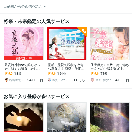
出品者からの返信を読む
将来・未来鑑定の人気サービス
満枠対応中
最高峰神術❤️で難しかっ
霊感・霊視で現状を改善
子宝鑑定✨複数占術で赤ち
たご縁もお繋ぎいたしま
へ導きます 恋愛・仕事・
ゃんとのご縁を繋ぎます
す 【最強縁結びの最上
相手のお気持ち・未来の
妊活・不妊でお悩みの方
5.0
(188)
5.0
(1644)
5.0
(745)
形】あなたの願いを具現
兆し✴︎霊視で鑑定します
へ✨子供の性別・時期・妊
24,000
300
4,000
化させます※悪用厳禁
娠のアドバイス
祈祷神術師 神羅
絢妃〜AYAKI〜霊視鑑定師
聖乃（kiyono）★子宝鑑定占い師★
円
円
/分
円
お気に入り登録が多いサービス