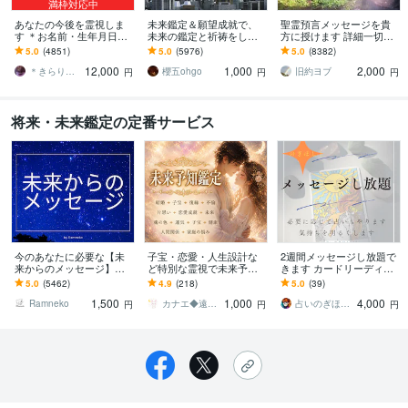
満枠対応中
あなたの今後を霊視しま
未来鑑定＆願望成就で、
聖霊預言メッセージを貴
す ＊お名前・生年月日不
未来の鑑定と祈祷をしま
方に授けます 詳細一切聞
要・お写真のみで大丈夫
す 霊視による未来鑑定と
かずに霊的預言メッセー
5.0
(4851)
5.0
(5976)
5.0
(8382)
です＊
願望成就の祈祷セット
ジを貴方にお伝え致しま
12,000
1,000
2,000
す。
＊きらりん＊
櫻五ohgo
旧約ヨブ
円
円
円
将来・未来鑑定の定番サービス
今のあなたに必要な【未
子宝・恋愛・人生設計な
2週間メッセージし放題で
来からのメッセージ】伝
ど特別な霊視で未来予知
きます カードリーディン
えます 未来のあなたが
します 遠隔気功師があな
グ インド占星術もOK！
5.0
(5462)
4.9
(218)
5.0
(39)
「今のあなた」に強く伝
たの運勢を好転させるた
質問放題でスッキリ
1,500
1,000
4,000
えたいこととは！？
め気を修正します
Ramneko
カナエ◆遠隔白魔術
占いのぎほし⭐︎芒星今日子 運気アップ
円
円
円