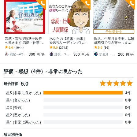
予約受付中
霊感・霊視で現状を改善
あなたの【将来・未来】
氏名、生年月日不要。U26
へ導きます 恋愛・仕事・
を透視リーディングしま
歳割引で引き寄せします
相手のお気持ち・未来の
す 過去世・現世・未来世♦
恋愛、仕事、対人の霊
5.0
(1644)
5.0
(2742)
5.0
(36)
兆し✴︎霊視で鑑定します
悩み全般お任せくださ
視、霊聴、未来視はこち
300
300
260
い。
らから
絢妃〜AYAKI〜霊視鑑定師
透視・スピリチュアルリーダー★ひむか
水名月 みなつき
円
/分
円
/分
円
/分
評価・感想（4件）- 非常に良かった
5.0
総合評価
星5 (非常に良かった)
4件
星4 (良かった)
0件
星3 (普通)
0件
星2 (悪かった)
0件
星1 (非常に悪かった)
0件
項目別評価