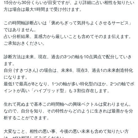
15分から30分くらいが目安ですが、より詳細に占い相性を知りたい
方は場合は最大1時間まで受け付けます。

この時間軸診断占いは「褒めちぎって気持ちよくさせるサービス」
ではありません。

占い分析結果、直感力から厳しいことも含めてそのまま伝えます。
ご承知おきください。

診断方法は未来、現在、過去の3つの軸を10点満点で配分していき
ます。

自分 (すきづきん) の場合は、未来6、現在3、過去1の未来創造特化
になります。

最低1で最高が8となり、1つの軸が多い特化型のほか、2つの軸でポ
イントが高い「ハイブリッド型」も３割位存在します。

生れて死ぬまで基本この時間軸への興味ベクトルは変わりません。

なので、自分を知り、その特性からどのように生きれば最善かを分
析することができます。

大変なこと、相性の悪い事、今後の悪い未来も含めて知りたい方
は、ぜひ相談してみてください
