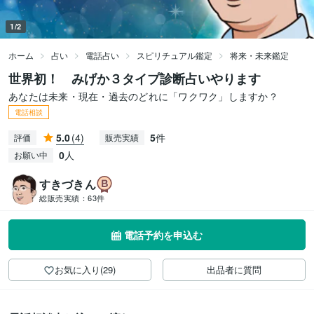
1/2
ホーム
占い
電話占い
スピリチュアル鑑定
将来・未来鑑定
世界初！ みげか３タイプ診断占いやります
あなたは未来・現在・過去のどれに「ワクワク」しますか？
電話相談
5.0
(4)
5
件
評価
販売実績
0
人
お願い中
すきづきん
総販売実績：
63件
電話予約を申込む
お気に入り(29)
出品者に質問