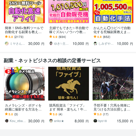
簡単！SNS×無料ツールで
主婦でもできた✨半自動で
かんたん⭕️コピペで自動
自動化する副業を教えま
稼ぐズルいノウハウ教え
化する究極副業教えます
す 【マンツーマンサポー
ます 3ステップで作成可
超ずるい⚠️スキル経験ゼ
5.0
(2173)
4.9
(934)
4.9
(652)
ト】3ステップ作業！仕組
能！ほぼ放置で稼ぐ前代
ロでもできる新世代の手
30,000
10,000
10,000
みを増産で加速化
未聞のおすすめ副業！
法【超入門編】
ミヤさん【ネットで月収450万円達成】
ゆき✨主婦でも月収100万円✨
しみずや＠自動化月収100万円
円
円
円
副業・ネットビジネスの相談の定番サービス
カメラレンズ・ボディを
競馬投資法「ファイブ」
予想不要！穴馬を簡単に
綺麗に撮影する方法を教
ます 簡単・楽ちん！午後
見つける方法伝授します
えます 重要！！綺麗に商
だけの競馬投資術
オッズを使ったオリジナ
5.0
(3)
5.0
(4)
5.0
(17)
品を撮影してライバルセ
ルのロジックです！
30,000
8,000
15,000
ラーとの差別化を図ろう
Kou_ebayカメラ輸出
anko★
kyo18
円
円
円