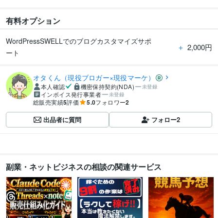
有料オプション
WordPressSWELLでのブログカスタマイズサポ
＋
2,000円
ート
オタくん（現役ブロガー×現役マーケ）
本人確認
機密保持契約(NDA)
未登録
インボイス発行事業者
未登録
総販売実績
5
評価
5.0
フォロワー
2
出品者に質問
フォロー
2
副業・ネットビジネスの相談の関連サービス