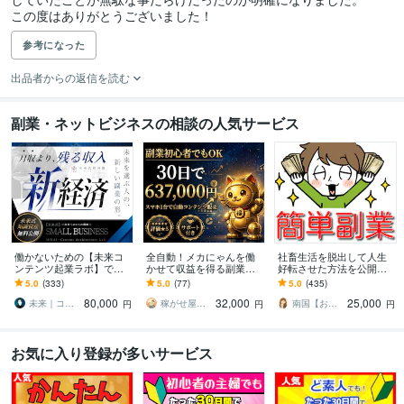
この度はありがとうございました！
参考になった
出品者からの返信を読む
副業・ネットビジネスの相談の人気サービス
働かないための【未来コ
全自動！メカにゃんを働
社畜生活を脱出して人生
ンテンツ起業ラボ】であ
かせて収益を得る副業教
好転させた方法を公開し
ります 初心者副業→スモ
えます スマホ１台｜超初
ます ツールで自動化→底
5.0
(333)
5.0
(77)
5.0
(435)
ール起業×実践AIスキル獲
心者向け｜放置型副業｜
辺人生から解放されて理
80,000
32,000
25,000
得／自動／スマホ
自動コンテンツ販売
想の生活♪
未来｜コンテンツ起業ラボ
稼がせ屋まさる｜プロマーケター｜２冠達成
南国【おうち副業で月収100万】
円
円
円
お気に入り登録が多いサービス