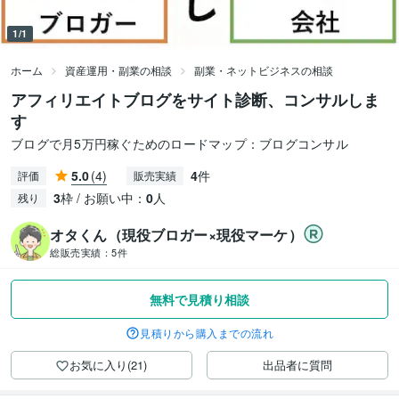
1/1
ホーム
資産運用・副業の相談
副業・ネットビジネスの相談
アフィリエイトブログをサイト診断、コンサルしま
す
ブログで月5万円稼ぐためのロードマップ：ブログコンサル
5.0
(4)
4
件
評価
販売実績
3
枠 / お願い中：
0
人
残り
オタくん（現役ブロガー×現役マーケ）
総販売実績：
5件
無料で見積り相談
見積りから購入までの流れ
お気に入り(21)
出品者に質問