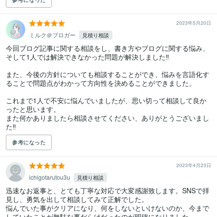
2023年5月20日
ミルク＠ブロガー
見積り相談
今回ブログ記事に関する相談をし、書き方やブログに関する悩み、
そして1人では解決できなかった問題が解決しました‼︎

また、今後の方針についても相談することができ、悩みを言語化す
ることで問題点がわかって方向性を決めることができました。

これまで1人で不安に悩んでいましたが、思い切って相談して良か
ったと思います。

また何かありましたら相談させてください、ありがとうございまし
た‼︎
参考になった
2023年4月23日
ichigotarutou3u
見積り相談
迅速なお返事と、とても丁寧な対応で大変感謝致します。SNSで拝
見し、勇気を出して相談してみて正解でした。

悩んでいた事がクリアになり、何をしないといけないのか、今まで
していたことが無駄な事だらけだったのが明確になりました。
