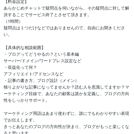
【料金設定】

あらかじめチャットで疑問点を伺いながら、その疑問点に対して解
決することでサービス終了とさせて頂きます。

（1時間）

疑問点は１つだけなどではありませんので、自由にお聞きくださ
い。

【具体的な相談範囲】

・ブログってどうやるの？という基本編

サーバー/ドメイン/ワードプレス設定など

・収益化って何？

アフィリエイト/アドセンスなど

・記事の書き方、ブログ設計（メイン）

独りよがりな記事になってませんか？読む人を意識してますか？マ
ーケティング目線で、あなたの顧客は誰かを定義し、ブログの方向
性をしっかりサポート。

マーケティング用語はあまり使わずに、誰にでもわかりやすい表現
でお伝えします。

きっとあなたのブログの方向性が決まり、ブログがもっと楽しくな
ると思います。
