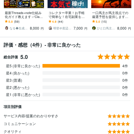
最新Threads×note仕組み
コレクター卒業！お手軽
一口馬主が馬主視点での
化ガイド教えます ✅Claud
で簡単な！在宅副業を教
厳選予想を提供します
eCodeで超効率化|エージ
えます ⚠️最新版‼️経験ゼロ
【月額プラン】とにかく
5.0
(59)
4.9
(44)
5.0
(15)
ェント一式プレゼント
でもできる新世代の手法
勝ちにこだわった厳選予
8,000
7,000
8,000
【超入門編】
想
なる◆生成AI活用サポート
明登＠底辺ホストから成り上がり 相互希望
ひと口馬主の隠れ家
円
円
円
評価・感想（4件）- 非常に良かった
5.0
総合評価
星5 (非常に良かった)
4件
星4 (良かった)
0件
星3 (普通)
0件
星2 (悪かった)
0件
星1 (非常に悪かった)
0件
項目別評価
サービス内容/提案のわかりやすさ
コミュニケーション
クオリティ