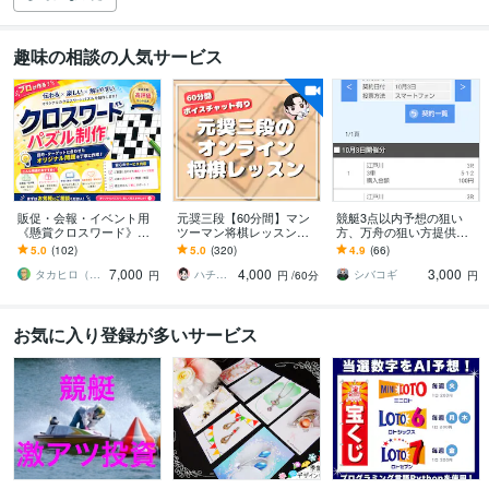
趣味の相談の人気サービス
販促・会報・イベント用
元奨三段【60分間】マン
競艇3点以内予想の狙い
《懸賞クロスワード》作
ツーマン将棋レッスンし
方、万舟の狙い方提供し
ります 実績100件+｜商用
ます 初心者大歓迎♪貴方
ます 10/3 自己購入最高配
5.0
(102)
5.0
(320)
4.9
(66)
利用OK。連載も特急もプ
に寄り添った優しいレッ
当10万舟 3点102620円的
7,000
4,000
3,000
ラチナ作家が対応
スンで手助けします✨
中！
タカヒロ（クロスワード作家）
ハチ☗【元奨三段】
シバコギ
円
円
/60分
円
お気に入り登録が多いサービス