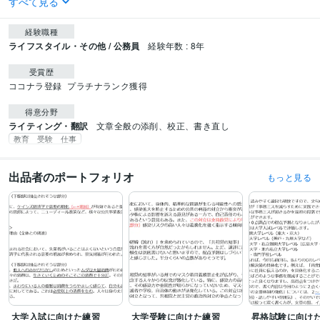
すべて見る
経験職種
ライフスタイル・その他 / 公務員
経験年数 : 8年
受賞歴
ココナラ登録
プラチナランク獲得
得意分野
ライティング・翻訳
文章全般の添削、校正、書き直し
教育 受験 仕事
出品者のポートフォリオ
もっと見る
大学入試に向けた練習
大学受験に向けた練習
昇格試験に向け