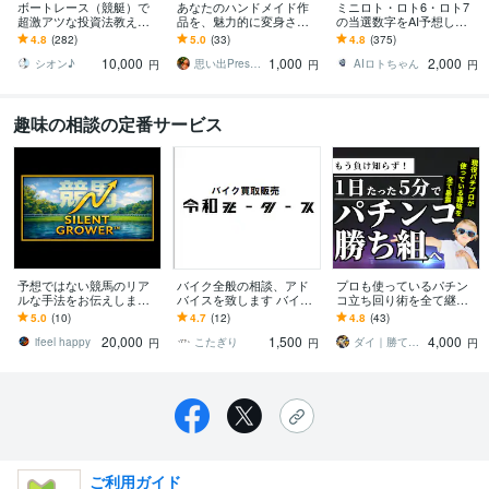
ボートレース（競艇）で
あなたのハンドメイド作
ミニロト・ロト6・ロト7
超激アツな投資法教えま
品を、魅力的に変身させ
の当選数字をAI予想しま
す 予想ではなく投資で
ます オリジナル受注も☆
す プログラミング言語Pyt
4.8
(282)
5.0
(33)
4.8
(375)
す。出走箱を見るだけ
【アクセサリー台紙／ハ
honで当選数字をAIにて5
10,000
1,000
2,000
で、秒殺で丸わかり！
ンドメイド台紙】
点予測
シオン♪
思い出Presenter☆
AIロトちゃん
円
円
円
趣味の相談の定番サービス
予想ではない競馬のリア
バイク全般の相談、アド
プロも使っているパチン
ルな手法をお伝えします
バイスを致します バイク
コ立ち回り術を全て継承
値下お盆sale予想より手法
への疑問、整備、整備、
します ギャンブルは運だ
5.0
(10)
4.7
(12)
4.8
(43)
です。株式投資への移行
名義変更、書類起こし
と思っていませんか？戦
20,000
1,500
4,000
のため販売
略次第で攻略は可能です
ifeel happy
こたぎり
ダイ｜勝てるパチンコ立ち回り案内人
円
円
円
ご利用ガイド