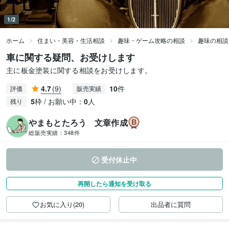
1/2
ホーム
住まい・美容・生活相談
趣味・ゲーム攻略の相談
趣味の相談
車に関する疑問、お受けします
主に板金塗装に関する相談をお受けします。
4.7
(9)
10
件
評価
販売実績
5
枠 / お願い中：
0
人
残り
やまもとたろう 文章作成
総販売実績：
348件
受付休止中
再開したら通知を受け取る
お気に入り(20)
出品者に質問