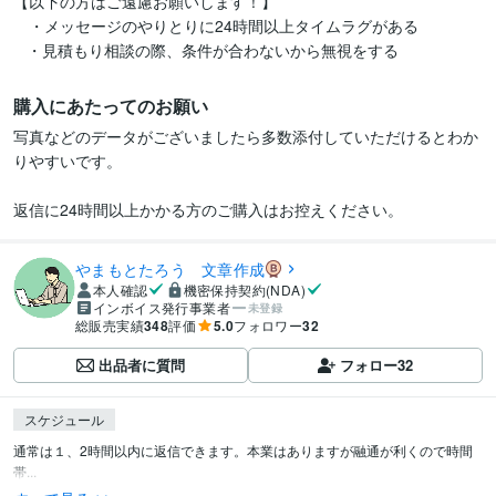
【以下の方はご遠慮お願いします！】

　・メッセージのやりとりに24時間以上タイムラグがある

購入にあたってのお願い
写真などのデータがございましたら多数添付していただけるとわか
りやすいです。

返信に24時間以上かかる方のご購入はお控えください。
やまもとたろう 文章作成
本人確認
機密保持契約(NDA)
インボイス発行事業者
未登録
総販売実績
348
評価
5.0
フォロワー
32
出品者に質問
フォロー
32
スケジュール
通常は１、2時間以内に返信できます。本業はありますが融通が利くので時間
帯...