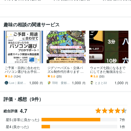
趣味の相談の関連サービス
ご予算・目的に合わせた
ジグソーパズル・立体パ
ウォーズ七段になるまで
パソコン選びをお手伝い
ズル制作代行承ります 時
にしてきた勉強法を公開
します 豊富な知識と経験
間が無い、苦手・不安な
します 最強の参考書ルー
5.0
(124)
5.0
(25)
5.0
(33)
で、あなたに最適な製品
方、パズルを預けて下さ
トお教えします。
1,000
1,000
1,000
をご提案！
い‼作ります‼
Lux｜素材を活かす動画制作・コンサル
羽咲 愛都☀️ハサキ アイト☀️
とまと22
円
円
円
評価・感想（9件）
4.7
総合評価
星5 (非常に良かった)
7件
星4 (良かった)
1件