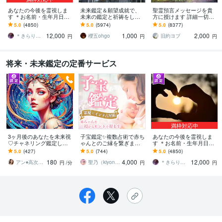
あなたの今後を霊視しま
未来鑑定＆願望成就で、
聖霊預言メッセージを貴
す ＊お名前・生年月日不
未来の鑑定と祈祷をしま
方に授けます 詳細一切聞
要・お写真のみで大丈夫
す 霊視による未来鑑定と
かずに霊的預言メッセー
5.0
(4850)
5.0
(5974)
5.0
(8377)
です＊
願望成就の祈祷セット
ジを貴方にお伝え致しま
12,000
1,000
2,000
す。
＊きらりん＊
櫻五ohgo
旧約ヨブ
円
円
円
将来・未来鑑定の定番サービス
満枠対応中
3ヶ月後のあなたを未来視
子宝鑑定✨複数占術で赤ち
あなたの今後を霊視しま
♡チャネリング鑑定しま
ゃんとのご縁を繋ぎます
す ＊お名前・生年月日不
す 1分からOK♡恋愛、仕
妊活・不妊でお悩みの方
要・お写真のみで大丈夫
5.0
(427)
5.0
(744)
5.0
(4850)
事、あなたの未来気にな
へ✨子供の性別・時期・妊
です＊
180
4,000
12,000
る事お伝えします
娠のアドバイス
アン♦︎高次元と繋ぐ神の使い♦︎
聖乃（kiyono）★子宝鑑定占い師★
＊きらりん＊
円
/分
円
円