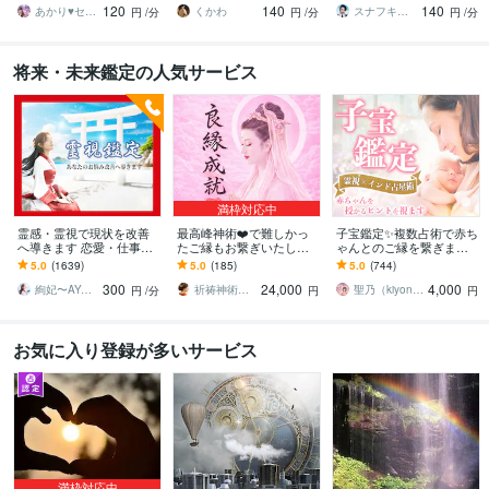
120
140
140
からの言葉を伝えます
ジをお伝えします。
ーディング！
あかり♥セルフラブ 自分を愛するサポート
くかわ
スナフキン♡恋愛アドバイザー＆占い師
円
/分
円
/分
円
/分
将来・未来鑑定の人気サービス
満枠対応中
霊感・霊視で現状を改善
最高峰神術❤️で難しかっ
子宝鑑定✨複数占術で赤ち
へ導きます 恋愛・仕事・
たご縁もお繋ぎいたしま
ゃんとのご縁を繋ぎます
相手のお気持ち・未来の
す 【最強縁結びの最上
妊活・不妊でお悩みの方
5.0
(1639)
5.0
(185)
5.0
(744)
兆し✴︎霊視で鑑定します
形】あなたの願いを具現
へ✨子供の性別・時期・妊
300
24,000
4,000
化させます※悪用厳禁
娠のアドバイス
絢妃〜AYAKI〜霊視鑑定師
祈祷神術師 神羅
聖乃（kiyono）★子宝鑑定占い師★
円
/分
円
円
お気に入り登録が多いサービス
満枠対応中