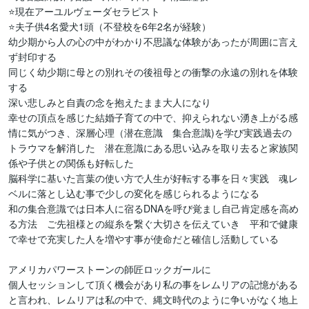
⭐️現在アーユルヴェーダセラピスト　

⭐️夫子供4名愛犬1頭（不登校を6年2名が経験）

幼少期から人の心の中がわかり不思議な体験があったが周囲に言え
ず封印する

同じく幼少期に母との別れその後祖母との衝撃の永遠の別れを体験
する

深い悲しみと自責の念を抱えたまま大人になり

幸せの頂点を感じた結婚子育ての中で、抑えられない湧き上がる感
情に気がつき、深層心理（潜在意識　集合意識)を学び実践過去の
トラウマを解消した　潜在意識にある思い込みを取り去ると家族関
係や子供との関係も好転した

脳科学に基いた言葉の使い方で人生が好転する事を日々実践　魂レ
ベルに落とし込む事で少しの変化を感じられるようになる

和の集合意識では日本人に宿るDNAを呼び覚まし自己肯定感を高め
る方法　ご先祖様との縦糸を繋ぐ大切さを伝えていき　平和で健康
で幸せで充実した人を増やす事が使命だと確信し活動している

アメリカパワーストーンの師匠ロックガールに

個人セッションして頂く機会があり私の事をレムリアの記憶がある
と言われ、レムリアは私の中で、縄文時代のように争いがなく地上