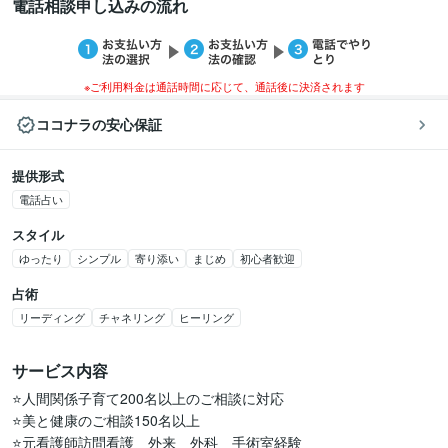
電話相談申し込みの流れ
※ご利用料金は通話時間に応じて、通話後に決済されます
ココナラの安心保証
提供形式
電話占い
スタイル
ゆったり
シンプル
寄り添い
まじめ
初心者歓迎
占術
リーディング
チャネリング
ヒーリング
サービス内容
⭐️人間関係子育て200名以上のご相談に対応

⭐️美と健康のご相談150名以上

⭐️元看護師訪問看護　外来　外科　手術室経験
