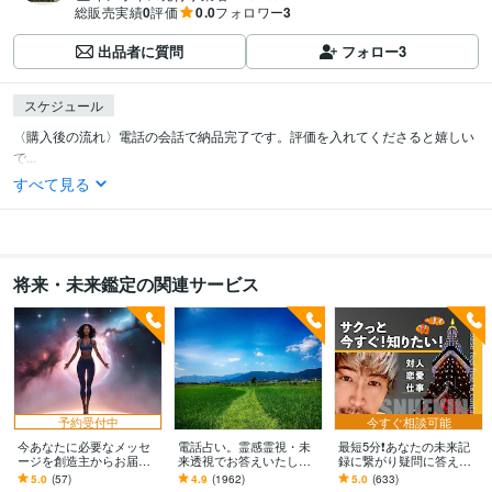
総販売実績
0
評価
0.0
フォロワー
3
出品者に質問
フォロー
3
スケジュール
〈購入後の流れ〉電話の会話で納品完了です。評価を入れてくださると嬉しい
で...
すべて見る
将来・未来鑑定の関連サービス
予約受付中
今すぐ相談可能
今あなたに必要なメッセ
電話占い。霊感霊視・未
最短5分❗️あなたの未来記
ージを創造主からお届け
来透視でお答えいたしま
録に繋がり疑問に答えま
します 体内リーディング
す 生まれつきの霊感霊視
す 対人・恋愛・仕事など⭐︎
5.0
(57)
4.9
(1962)
5.0
(633)
をし浄化します！高次元
で視えたままのメッセー
アカシックレコード・リ