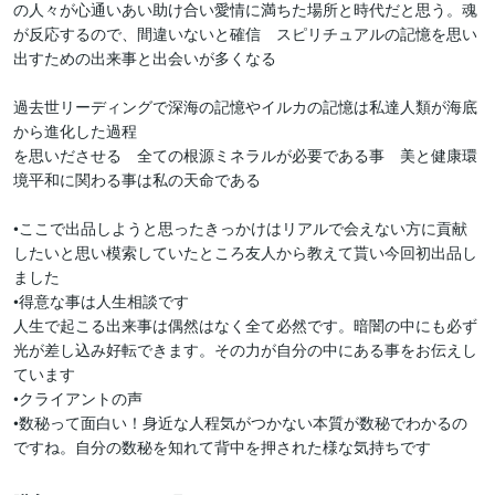
の人々が心通いあい助け合い愛情に満ちた場所と時代だと思う。魂
が反応するので、間違いないと確信　スピリチュアルの記憶を思い
出すための出来事と出会いが多くなる

過去世リーディングで深海の記憶やイルカの記憶は私達人類が海底
から進化した過程

を思いださせる　全ての根源ミネラルが必要である事　美と健康環
境平和に関わる事は私の天命である

•ここで出品しようと思ったきっかけはリアルで会えない方に貢献
したいと思い模索していたところ友人から教えて貰い今回初出品し
ました

•得意な事は人生相談です

人生で起こる出来事は偶然はなく全て必然です。暗闇の中にも必ず
光が差し込み好転できます。その力が自分の中にある事をお伝えし
ています

•クライアントの声

•数秘って面白い！身近な人程気がつかない本質が数秘でわかるの