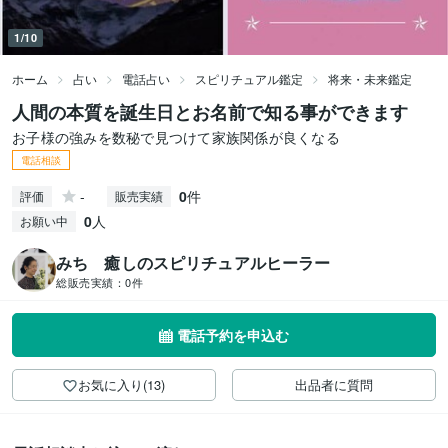
1/10
ホーム
占い
電話占い
スピリチュアル鑑定
将来・未来鑑定
人間の本質を誕生日とお名前で知る事ができます
お子様の強みを数秘で見つけて家族関係が良くなる
電話相談
-
0
件
評価
販売実績
0
人
お願い中
みち 癒しのスピリチュアルヒーラー
総販売実績：
0件
電話予約を申込む
お気に入り(13)
出品者に質問