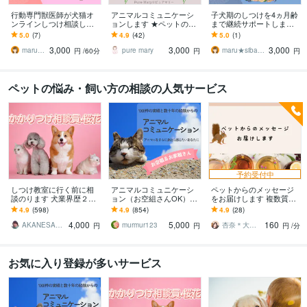
行動専門獣医師が犬猫オ
アニマルコミュニケーシ
子犬期のしつけを4ヵ月齢
ンラインしつけ相談しま
ョンします ★ペットの気
まで継続サポートします
す 顔出しなしOK│犬猫の
持ちをやさしくお伝えし
行動専門獣医師によるオ
5.0
(7)
4.9
(42)
5.0
(1)
しつけから問題行動まで
ます
ーダーメイドのしつけ相
3,000
3,000
3,000
相談できます
談室です。
maru★siba 行動専門獣医師
pure mary
maru★siba 行動専門獣医師
円
/60分
円
円
ペットの悩み・飼い方の相談の人気サービス
予約受付中
しつけ教室に行く前に相
アニマルコミュニケーシ
ペットからのメッセージ
談のります 犬業界歴２８
ョン（お空組さんOK）し
をお届けします 複数質問
年(^^)かかりつけ相談員で
ます 大切な動物の気持ち
したい、ニュアンスもし
4.9
(598)
4.9
(854)
4.9
(28)
す！
を丁寧に読み取り文章に
っかり感じ取りたい方に
4,000
5,000
160
整えてお届けします
お勧め
AKANESAKURABANA
murmur123
杏奈＊大切なメッセージをあなたに＊
円
円
円
/分
お気に入り登録が多いサービス