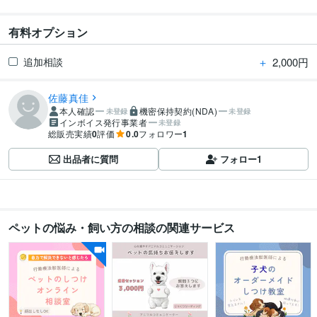
有料オプション
＋
2,000円
追加相談
佐藤真佳
本人確認
機密保持契約(NDA)
未登録
未登録
インボイス発行事業者
未登録
総販売実績
0
評価
0.0
フォロワー
1
出品者に質問
フォロー
1
ペットの悩み・飼い方の相談の関連サービス