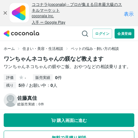
ホーム
住まい・美容・生活相談
ペットの悩み・飼い方の相談
ワンちゃんネコちゃんの躾など教えます
ワンちゃんネコちゃんの躾やご飯、おやつなどの相談乗ります。
-
0
件
評価
販売実績
5
枠 / お願い中：
0
人
残り
佐藤真佳
総販売実績：
0件
購入画面に進む
無料で見積り相談