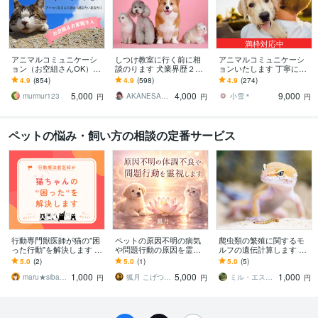
満枠対応中
アニマルコミュニケーシ
しつけ教室に行く前に相
アニマルコミュニケーシ
ョン（お空組さんOK）し
談のります 犬業界歴２８
ョンいたします 丁寧にや
ます 大切な動物の気持ち
年(^^)かかりつけ相談員で
りとりさせていただきま
4.9
(854)
4.9
(598)
4.9
(274)
を丁寧に読み取り文章に
す！
す！
5,000
4,000
9,000
整えてお届けします
murmur123
AKANESAKURABANA
小雪＊
円
円
円
ペットの悩み・飼い方の相談の定番サービス
行動専門獣医師が猫の"困
ペットの原因不明の病気
爬虫類の繁殖に関するモ
った行動"を解決します ★
や問題行動の原因を霊視
ルフの遺伝計算します あ
出品記念の為、初回3名ま
します ペットの幸福と健
なたのペット、卵産んだ
5.0
(2)
5.0
(1)
5.0
(5)
で最低価格でお受けしま
康長寿の加持祈祷も承り
ら、何が産まれるの
1,000
5,000
1,000
す★
ます
か！？
maru★siba 行動専門獣医師
狐月 こげつ 霊視鑑定師
ミル・エスカマス
円
円
円