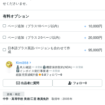
せくださいませ。
有料オプション
＋
10,000円
ページ追加（プラス10ページ以内）
＋
20,000円
ページ追加（プラス２0ページ以内）
日本語プラス英語バージョンも合わせて作
＋
95,000円
成
Kimi358
本人確認
機密保持契約(NDA)
未登録
未登録
インボイス発行事業者
未登録
総販売実績
0
評価
0.0
フォロワー
0
出品者に質問
フォロー
0
資格・検定
中学・高等学校 美術/工芸 教員免許
取得年 : 2005年