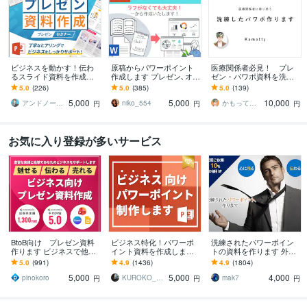
ビジネスを動かす！伝わ
原稿からパワーポイント
医療関係者必見！ プレ
るスライド資料を作成し
作成します プレゼン､オン
ゼン・パワポ資料を洗練
ます 営業資料・プレゼン
ライン用､パンフなど､一
します 伝わるスライド
5.0
(226)
5.0
(385)
5.0
(139)
資料・企画書・セミナー
から作成します
で、みんなの心を鷲掴
5,000
5,000
10,000
資料のパワポ作成
み！
アンドノーツ｜スライドデザイナー
niko_554
かもってぃ（Kamotty）
円
円
円
お気に入り登録が多いサービス
BtoB向け プレゼン資料
ビジネス特化！パワーポ
洗練されたパワーポイン
作ります ビジネスで他社
イント資料を作成します
トの資料を作ります 外資
に差を付ける、信頼＆本
元コンサル/現デザイナー
系企業のビジネスのプロ
5.0
(991)
4.9
(1436)
4.9
(1804)
物のパワーポイント資料
が作成！ビジネス向けパ
が差がつくパワーポイン
5,000
5,000
4,000
ワポ資料
トをご提供！
pinokoro
KUROKO_001
mak7
円
円
円