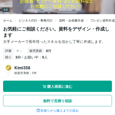
1/1
ホーム
ビジネス代行・事務代行
資料・企画書作成
プレゼン資料作成
お気軽にご相談ください。資料をデザイン・作成し
ます
大手メーカーで長年培ったスキルを活かし丁寧に作成します。
-
0
件
評価
販売実績
3
枠 / お願い中：
0
人
残り
Kimi358
総販売実績：
0件
購入画面に進む
無料で見積り相談
見積りから購入までの流れ