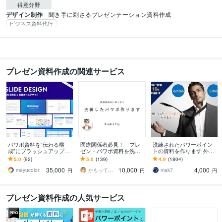
得意分野
デザイン制作
聞き手に刺さるプレゼンテーション資料作成
ビジネス資料代行
プレゼン資料作成の関連サービス
パワポ資料を“伝わる構
医療関係者必見！ プレ
洗練されたパワーポイン
成”にブラッシュアップし
ゼン・パワポ資料を洗練
トの資料を作ります 外資
ます 情報整理から対応｜
します 伝わるスライド
系企業のビジネスのプロ
5.0
(92)
5.0
(139)
4.9
(1804)
視認性とデザイン性を両
で、みんなの心を鷲掴
が差がつくパワーポイン
35,000
10,000
4,000
立
み！
トをご提供！
mayucolor
かもってぃ（Kamotty）
mak7
円
円
円
プレゼン資料作成の人気サービス