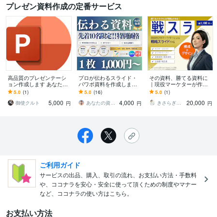
プレゼン資料作成の定番サービス
高品質のプレゼンテーシ
プロが伝わるスライド・
その資料、勝てる資料に
ョン作成します あなたの
パワポ資料を作成します
｜現役マーケターが作成
プレゼンを成功させるた
制作実績1万枚越え‼プレ
します 構成×デザインで、
5.0
(1)
5.0
(16)
5.0
(1)
めのお手伝いをさせてく
ゼン、セミナー、営業、
成果につながる“戦略スラ
5,000
4,000
20,000
ださい。
研修、図解等
イド”作成します。
御使クルト
あなたの資料デザイン工房
きさらぎ｜戦略スライド作成
円
円
円
ご利用ガイド
サービスの出品、購入、取引の流れ、お支払い方法・手数料
や、ココナラを安心・安全に使って頂くための制度やマナー
など、ココナラの使い方はこちら。
お支払い方法