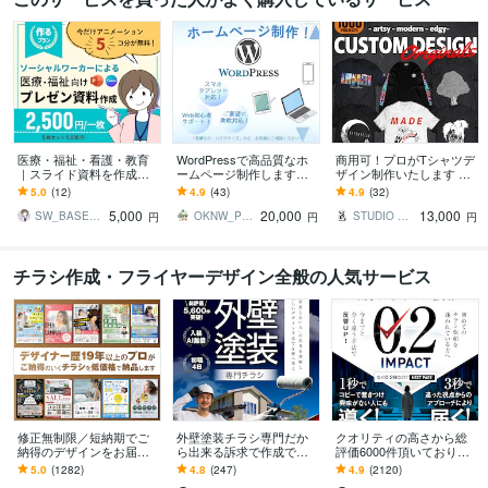
医療・福祉・看護・教育
WordPressで高品質なホ
商用可！プロがTシャツデ
｜スライド資料を作成し
ームページ制作します
ザイン制作いたします 経
ます ソーシャルワーカー
【低価格×高品質】ビジネ
験20年1000件以上 TV使用
5.0
(12)
4.9
(43)
4.9
(32)
がパワポ・Canvaの伝わ
スを支えるWebサイトを
やメジャー案件多数経験
5,000
20,000
13,000
る資料作ります
一緒に作成！
SW_BASETAG
OKNW_Pool★ホームページ制作
STUDIO Curiosity
円
円
円
チラシ作成・フライヤーデザイン全般の人気サービス
修正無制限／短納期でご
外壁塗装チラシ専門だか
クオリティの高さから総
納得のデザインをお届け
ら出来る訴求で作成でき
評価6000件頂いておりま
します その他、パンフ・
ます 修正無制限！信頼感
す 修正無制限！25年デザ
5.0
(1282)
4.8
(247)
4.9
(2120)
ポスター・メニュー・名
を大切にしたポスティン
イナーが作る訴求方法で