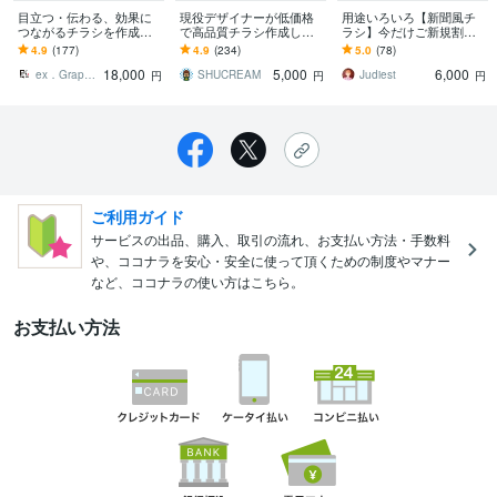
目立つ・伝わる、効果に
現役デザイナーが低価格
用途いろいろ【新聞風チ
つながるチラシを作成し
で高品質チラシ作成しま
ラシ】今だけご新規割引
ます チラシ制作なら25年
す 期間限定大特価でご提
します ！思わず読んじゃ
4.9
(177)
4.9
(234)
5.0
(78)
以上の実績を持つプロデ
供致します！
う〜チラシやニュースレ
18,000
5,000
6,000
ザイナーにお任せ！
ターイラスト多めも◎！
ex．Graphics
SHUCREAM
Judiest
円
円
円
ご利用ガイド
サービスの出品、購入、取引の流れ、お支払い方法・手数料
や、ココナラを安心・安全に使って頂くための制度やマナー
など、ココナラの使い方はこちら。
お支払い方法