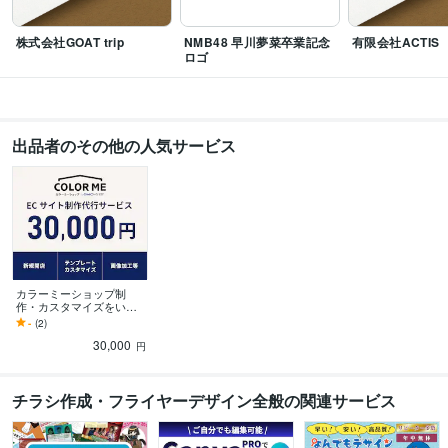
株式会社GOAT trip
NMB48 早川夢菜卒業記念
有限会社ACTIS
ロゴ
出品者のその他の人気サービス
カラーミーショップ制
作・カスタマイズをいた
します カラーミーの部分
-
(2)
編集～テンプレートカス
30,000
タマイズまで幅広く対応
円
チラシ作成・フライヤーデザイン全般の関連サービス