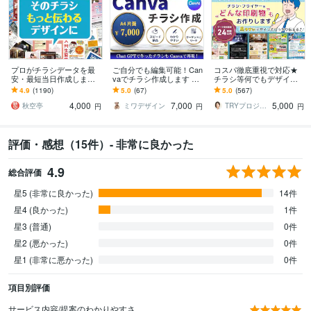
プロがチラシデータを最
ご自分でも編集可能！Can
コスパ徹底重視で対応★
安・最短当日作成します
vaでチラシ作成します Ch
チラシ等何でもデザイン
メニュー、イベント、企
at GPTで作成したチラシ
します チラシやフライヤ
4.9
(1190)
5.0
(67)
5.0
(567)
業案内など、あらゆる印
も、ブラッシュアップ可
ーを作りたいなら！印刷
4,000
7,000
5,000
刷物に対応可能！
能！
物なんでも作制します！
秋空亭
ミワデザイン
TRYプロジェクト
円
円
円
評価・感想（15件）- 非常に良かった
4.9
総合評価
星5 (非常に良かった)
14件
星4 (良かった)
1件
星3 (普通)
0件
星2 (悪かった)
0件
星1 (非常に悪かった)
0件
項目別評価
サービス内容/提案のわかりやすさ