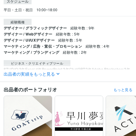
スケジュール
平日・土日・祝日　10:00~18:00
経験職種
デザイナー / グラフィックデザイナー
経験年数 : 9年
デザイナー / Webデザイナー
経験年数 : 5年
デザイナー / UI/UXデザイナー
経験年数 : 5年
マーケティング / 広告・宣伝・プロモーション
経験年数 : 4年
マーケティング / ブランディング
経験年数 : 2年
ビジネス・クリエイティブツール
STUDIO:3年
Excel:4年
PowerPoint:3年
ChatGPT:2年
Adobe Photoshop:3年
出品者の実績をもっと見る
Adobe Illustrator:3年
Figma:2年
Adobe XD:3年
得意分野
出品者のポートフォリオ
もっと見る
デザイン制作
チラシ・ポスター作成
営業資料作成・社内資料デザイン
ロゴデザイン
パンフレット
チラシ
ポスター
資料作成
ホワイトペーパー
パンフレット
カタログ
ロゴ
ブランデイング
グラフィック
デザイナー
Web制作・HP作成・EC構築
ホームページ作成・LP
Web画像作成
WEBサイト
ホームページ
LP
ECサイト
WordPress
STUDIO
WEB画像
バナー
コーポレートサイト