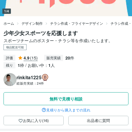
1/4
ホーム
デザイン制作
チラシ作成・フライヤーデザイン
チラシ作成・
少年少女スポーツを応援します
スポーツチームのポスター・チラシ等を作成いたします。
物品配送可能
4.9
(15)
20
件
評価
販売実績
1
枠 / お願い中：
1
人
残り
rinkita1225
総販売実績：
24件
無料で見積り相談
見積りから購入までの流れ
お気に入り(16)
出品者に質問