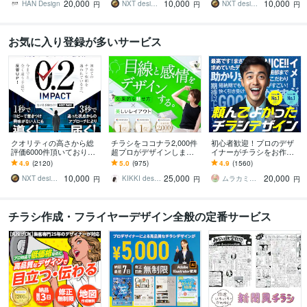
20,000
10,000
10,000
刺・看板 etc.
グ反響重視デザイン
チラシ反響UP!
HAN Design
NXT design 研究所
NXT design 研究所
円
円
円
お気に入り登録が多いサービス
クオリティの高さから総
チラシをココナラ2,000件
初心者歓迎！プロのデザ
評価6000件頂いておりま
超プロがデザインします
イナーがチラシをお作り
す 修正無制限！25年デザ
美しいレイアウト、目を
します ココナラ初心者も
4.9
(2120)
5.0
(975)
4.9
(1560)
イナーが作る訴求方法で
惹くビジュアルのフライ
歓迎！企業から個人まで
10,000
25,000
20,000
チラシ反響UP!
ヤー・チラシ
高品質を安価でお届け！
NXT design 研究所
KIKKI design
ムラカミラボ
円
円
円
チラシ作成・フライヤーデザイン全般の定番サービス