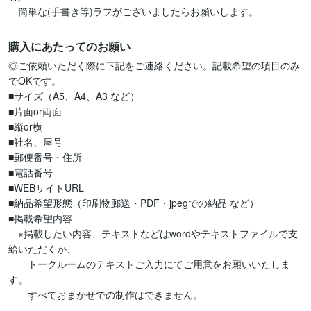
　簡単な(手書き等)ラフがございましたらお願いします。
購入にあたってのお願い
◎ご依頼いただく際に下記をご連絡ください。記載希望の項目のみ
でOKです。

■サイズ（A5、A4、A3 など）

■片面or両面

■縦or横

■社名、屋号

■郵便番号・住所

■電話番号

■WEBサイトURL

■納品希望形態（印刷物郵送・PDF・jpegでの納品 など）

■掲載希望内容

　※掲載したい内容、テキストなどはwordやテキストファイルで支
給いただくか、

　　トークルームのテキストご入力にてご用意をお願いいたしま
す。

　　すべておまかせでの制作はできません。
