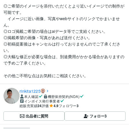
◎ご希望のイメージを添付いただくとより近いイメージでの制作が
可能です。

　イメージに近い画像、写真やwebサイトのリンクでかまいませ
ん。

◎ロゴ掲載ご希望の場合はaiデータ等でご支給ください。

◎掲載希望の画像・写真があれば送付ください。

◎初稿提案後はキャンセルは行っておりませんのでご了承くださ
い。

◎大幅な修正が必要な場合は、別途費用がかかる場合がありますの
で予めご了承ください。

その他ご不明な点はお気軽にご相談ください。
rinkita1225
本人確認
機密保持契約(NDA)
インボイス発行事業者
総販売実績
24
評価
4.9
フォロワー
3
出品者に質問
フォロー
3