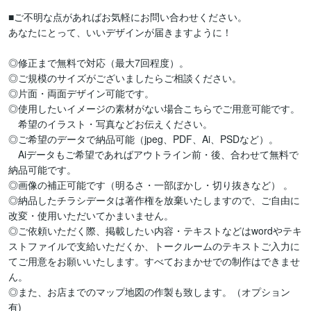
■ご不明な点があればお気軽にお問い合わせください。

あなたにとって、いいデザインが届きますように！

◎修正まで無料で対応（最大7回程度）。

◎ご規模のサイズがございましたらご相談ください。

◎片面・両面デザイン可能です。

◎使用したいイメージの素材がない場合こちらでご用意可能です。

　希望のイラスト・写真などお伝えください。

◎ご希望のデータで納品可能（jpeg、PDF、Ai、PSDなど）。

　Aiデータもご希望であればアウトライン前・後、合わせて無料で
納品可能です。

◎画像の補正可能です（明るさ・一部ぼかし・切り抜きなど） 。

◎納品したチラシデータは著作権を放棄いたしますので、ご自由に
改変・使用いただいてかまいません。

◎ご依頼いただく際、掲載したい内容・テキストなどはwordやテキ
ストファイルで支給いただくか、トークルームのテキストご入力に
てご用意をお願いいたします。すべておまかせでの制作はできませ
ん。

◎また、お店までのマップ地図の作製も致します。（オプション
有)
