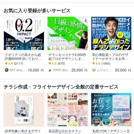
お気に入り登録が多いサービス
クオリティの高さから総
チラシをココナラ2,000件
初心者歓迎！プロのデザ
評価6000件頂いておりま
超プロがデザインします
イナーがチラシをお作り
す 修正無制限！25年デザ
美しいレイアウト、目を
します ココナラ初心者も
4.9
(2117)
5.0
(975)
4.9
(1560)
イナーが作る訴求方法で
惹くビジュアルのフライ
歓迎！企業から個人まで
10,000
25,000
20,000
チラシ反響UP!
ヤー・チラシ
高品質を安価でお届け！
NXT design 研究所
KIKKI design
ムラカミラボ
円
円
円
チラシ作成・フライヤーデザイン全般の定番サービス
訴求対象に刺さるデザイ
高品質な伝わるチラシ
丸投げOK！デザイン＋文