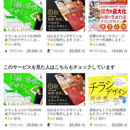
チラシをココナラ2,000件
伝わるチラシデザインを
反響の出る！チラシ・フ
超プロがデザインします
プロが制作します スター
ライヤー作成致します 集
美しいレイアウト、目を
トアップ企業から老舗ま
客・売上UP！見やすい・
5.0
(975)
5.0
(602)
4.9
(426)
惹くビジュアルのフライ
で！反響を実感できるチ
伝わる・効果的なチラ
25,000
25,000
19,000
ヤー・チラシ
ラシを
シ 修正無制限
KIKKI design
T’sDesign（ティーズデザイン）
SA Design_デザイナー
円
円
円
このサービスを見た人はこちらもチェックしています
チラシをココナラ2,000件
伝わるチラシデザインを
原稿がなくてもOK効果的
超プロがデザインします
プロが制作します スター
なチラシデザイン作成し
美しいレイアウト、目を
トアップ企業から老舗ま
ます プロデザイナーが洗
5.0
(975)
5.0
(602)
5.0
(351)
惹くビジュアルのフライ
で！反響を実感できるチ
練されたデザインと構成
25,000
25,000
25,000
ヤー・チラシ
ラシを
で企業価値を高めます
KIKKI design
T’sDesign（ティーズデザイン）
kaoriya design｜デザイナー
円
円
円