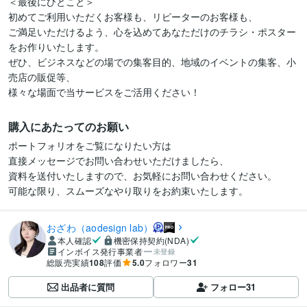
＜最後にひとこと＞

初めてご利用いただくお客様も、リピーターのお客様も、

ご満足いただけるよう、心を込めてあなただけのチラシ・ポスター
をお作りいたします。

ぜひ、ビジネスなどの場での集客目的、地域のイベントの集客、小
売店の販促等、

様々な場面で当サービスをご活用ください！
購入にあたってのお願い
ポートフォリオをご覧になりたい方は

直接メッセージでお問い合わせいただけましたら、

資料を送付いたしますので、お気軽にお問い合わせください。

可能な限り、スムーズなやり取りをお約束いたします。
おざわ（aodesign lab）
本人確認
機密保持契約(NDA)
インボイス発行事業者
未登録
総販売実績
108
評価
5.0
フォロワー
31
出品者に質問
フォロー
31