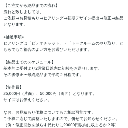
【ご注文から納品までの流れ】

流れと致しましては、

ご依頼→お見積もり→ヒアリング→初期デザイン提出→修正→納品

となります。

※補足事項※

ヒアリングは「ビデオチャット」・「トークルームのやり取り」ど
ちらでもご都合のよい方をお選びいただけます。

【納品までのスケジュール】

基本的に受付より2営業日以内に初校をお送りします。

その後修正〜最終納品まで平均２日程です。

【制作費】

25,000円（片面）、50,000円（両面）となります。

サイズはお伝えください。

なお、お見積もり価格についてもご相談可能です。

ご予算に応じて調整いたしますので、併せてお知らせください。

（例：修正回数を減らす代わりに20000円以内に収まるか？等）
