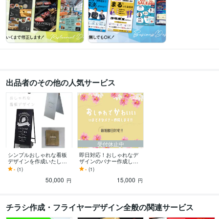
出品者のその他の人気サービス
受付休止中
シンプルおしゃれな看板
即日対応！おしゃれなデ
デザインを作成いたしま
ザインのバナー作成しま
す シンプル、おしゃれな
す 女子ウケする可愛い見
-
(1)
-
(1)
看板デザインです
やすいバナーが得意で
50,000
15,000
す！
円
円
チラシ作成・フライヤーデザイン全般の関連サービス