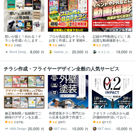
想いが届く！伝わる！チ
プロが高品質なチラシを
記録やPR動画などに！高
ラシを作成いたします ゼ
お安く作成します 初校4日
品質な動画撮影をいたし
ロから制作可！企業様か
以内！細かい修正無制
ます ★撮影から編集まで
5.0
(193)
4.9
(461)
5.0
(137)
ら個人様まで承ります！
限！ポスター、DM、名刺
ワンストップサービスも
8,000
20,000
19,000
なども！
可能★まずはご相談を
Bond Design（ボンドデザイン）
mashio_creat
タカヒロ ＜動画カメラマン＆エディター＞
円
円
円
チラシ作成・フライヤーデザイン全般の人気サービス
修正無制限／短納期でご
外壁塗装チラシ専門だか
クオリティの高さから総
納得のデザインをお届け
ら出来る訴求で作成でき
評価6000件頂いておりま
します その他、パンフ・
ます 修正無制限！信頼感
す 修正無制限！25年デザ
5.0
(1279)
4.8
(247)
4.9
(2117)
ポスター・メニュー・名
を大切にしたポスティン
イナーが作る訴求方法で
20,000
10,000
10,000
刺・看板 etc.
グ反響重視デザイン
チラシ反響UP!
HAN Design
NXT design 研究所
NXT design 研究所
円
円
円