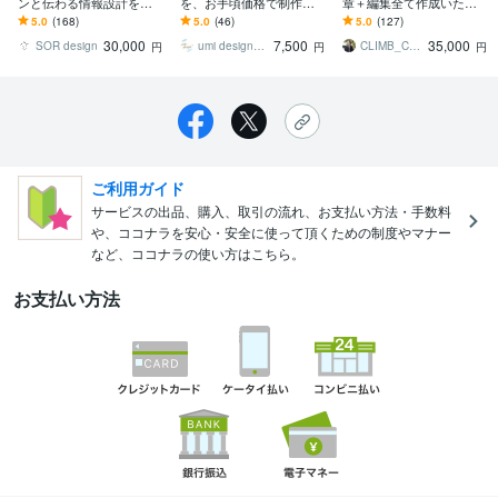
ンと伝わる情報設計をし
を、お手頃価格で制作し
章＋編集全て作成いたし
ます かわいい・おしゃ
ます ご用意いただくの
ます 修正無制限、ココナ
5.0
(168)
5.0
(46)
5.0
(127)
れ・ワクワクするデザイ
は、文字原稿と希望イメ
ラ評価5.0のPRO認定者の
30,000
7,500
35,000
ン
ージだけでOK⭕️
サービス
SOR design
umi design0421
CLIMB_CREATION
円
円
円
ご利用ガイド
サービスの出品、購入、取引の流れ、お支払い方法・手数料
や、ココナラを安心・安全に使って頂くための制度やマナー
など、ココナラの使い方はこちら。
お支払い方法