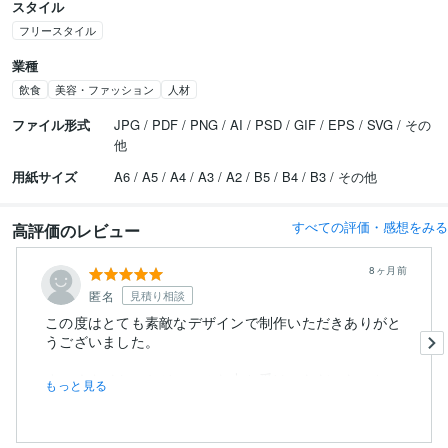
スタイル
フリースタイル
業種
飲食
美容・ファッション
人材
ファイル形式
JPG / PDF / PNG / AI / PSD / GIF / EPS / SVG / その
他
用紙サイズ
A6 / A5 / A4 / A3 / A2 / B5 / B4 / B3 / その他
すべての評価・感想をみる
高評価のレビュー
8ヶ月前
匿名
見積り相談
この度はとても素敵なデザインで制作いただきありがと
うございました。
すごくタイトスケジュールな中お受けいただいたこと、
もっと見る