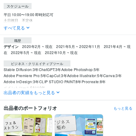
スケジュール
平日 10:00〜19:00 即時対応可

土日祝日　不定休
すべて見る
職歴
デザイン
2020年2月 ~ 現在
2021年5月 ~ 2022年11月
2021年4月 ~ 現
在
2022年5月 ~ 現在
2022年10月 ~ 現在
ビジネス・クリエイティブツール
Stable Diffusion:3年
ChatGPT:3年
Adobe Photoshop:5年
Adobe Premiere Pro:5年
CapCut:3年
Adobe Illustrator:5年
Canva:3年
Adobe InDesign:3年
CLIP STUDIO PAINT:8年
Procreate:8年
ペイントツールSAI:10年
出品者の実績をもっと見る
得意分野
デザイン制作
DTPデザイン
出品者のポートフォリオ
もっと見る
美容
タレント
銀行
保険
飲食
カフェ
美容室
地方