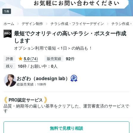
1/6
ホーム
デザイン制作
チラシ作成・フライヤーデザイン
チラシ作成・
最短でクオリティの高いチラシ・ポスター作成
します
オプション利用で最短＜1日＞の納品も！
5.0
(74)
92
件
評価
販売実績
10
枠 / お願い中：
0
人
残り
おざわ（aodesign lab）
総販売実績：
108件
PRO認定
サービス
品質・納期等の厳しい基準をクリアした、運営審査済のサービスで
す
無料で見積り相談