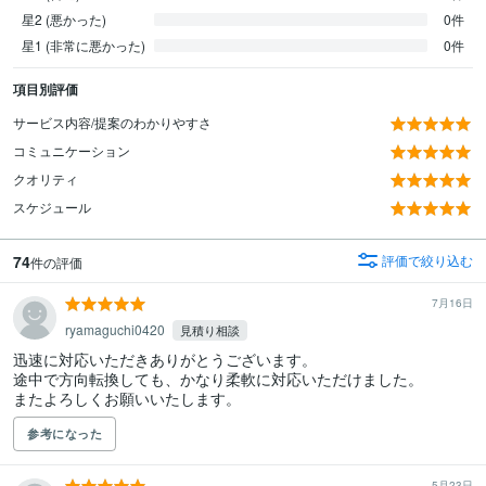
星2 (悪かった)
0件
星1 (非常に悪かった)
0件
項目別評価
サービス内容/提案のわかりやすさ
コミュニケーション
クオリティ
スケジュール
74
評価で絞り込む
件の評価
7月16日
ryamaguchi0420
見積り相談
迅速に対応いただきありがとうございます。

途中で方向転換しても、かなり柔軟に対応いただけました。

またよろしくお願いいたします。
参考になった
5月23日