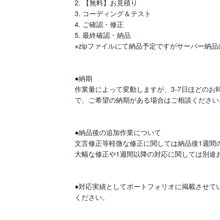
2. 【無料】お見積り

3. コーディング＆テスト

4. ご確認・修正

5. 最終確認・納品

※zipファイルにて納品予定ですがサーバー納
●納期

作業量によって変動しますが、3-7日ほどの
で、ご希望の納期がある場合はご相談ください。
●納品後の追加作業について

文言修正等軽微な修正に関しては納品後1週間の
大幅な修正や1週間以降の対応に関しては別途
●対応実績としてポートフォリオに掲載させて
ください。
