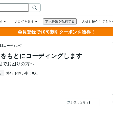
会員登録で10％割引クーポンを獲得！
CSSコーディング
ンをもとにコーディングします
足でお困りの方へ
3
枠 / お願い中：
0
人
り
お気に入り（3）