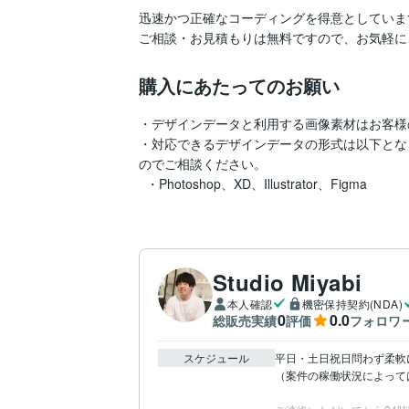
迅速かつ正確なコーディングを得意としています
ご相談・お見積もりは無料ですので、お気軽に
購入にあたってのお願い
・デザインデータと利用する画像素材はお客様
・対応できるデザインデータの形式は以下とな
のでご相談ください。

  ・Photoshop、XD、Illustrator、Figma
Studio Miyabi
本人確認
機密保持契約(NDA)
0
0.0
総販売実績
評価
フォロワ
スケジュール
平日・土日祝日問わず柔軟に
（案件の稼働状況によっては