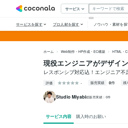
ホーム
Web制作・HP作成・EC構築
HTML・
現役エンジニアがデザイ
レスポンシブ対応込！エンジニア不
0
件
-
販売実績
残
評価
Studio Miyabi
総販売実績：
0件
サービス内容
購入時のお願い