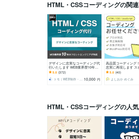
HTML・CSSコーディングの関
デザインに忠実なコーディング代
高品質コーディング
行いたします WEB業界歴10年の
忠実に再現します ス
フロントエンジニアが対応しま
納品、プロが対応し
5.0
(372)
5.0
(40)
す！
10,000
トモ｜WEB制作・コーディング
よしおか めぐみ
円
HTML・CSSコーディングの人