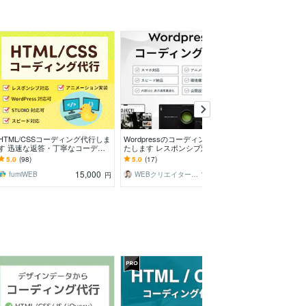
HTML/CSSコーディング代行しま
Wordpressのコーディング代行い
ホームページ/L
す 迅速な返答・丁寧なコーディ
たします レスポンシブ対応！SE
代行いたします Wo
ングを心がけています
O対策！！アフターサポー
もお任せ｜コー
5.0
(98)
5.0
(17)
5.0
(94)
ト！！！
15,000
15,000
fumiWEB
WEBクリエイター 二宮
tsumugu_we
円
円