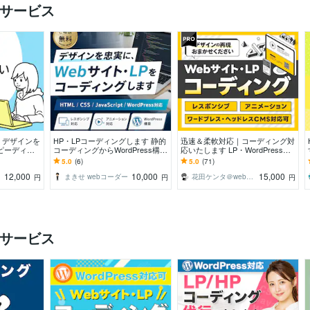
連サービス
！デザインを
HP・LPコーディングします 静的
迅速＆柔軟対応｜コーディング対
ピーディー
コーディングからWordPress構築
応いたします LP・WordPress・
ます！
まで対応！！
アニメーション実装まで対応可
5.0
(6)
5.0
(71)
12,000
10,000
15,000
まきせ webコーダー
花田ケンタ＠web制作
円
円
円
気サービス