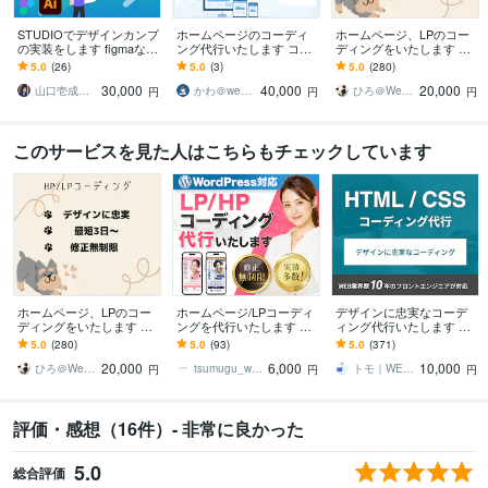
STUDIOでデザインカンプ
ホームページのコーディ
ホームページ、LPのコー
の実装をします figmaなど
ング代行いたします コー
ディングをいたします レ
のデザインカンプを完全
ディング実務検定合格！
スポンシブ対応可能！素
5.0
(26)
5.0
(3)
5.0
(280)
再現します！
高品質な制作物をご提供
早く丁寧にコーディング
30,000
40,000
20,000
いたします。
いたします！
山口壱成｜STUDIO専門Web制作
かわ＠webコーディング
ひろ＠Webコーダー
円
円
円
このサービスを見た人はこちらもチェックしています
ホームページ、LPのコー
ホームページ/LPコーディ
デザインに忠実なコーデ
ディングをいたします レ
ングを代行いたします Wo
ィング代行いたします WE
スポンシブ対応可能！素
rdPress対応もお任せ｜コ
B業界歴10年のフロントエ
5.0
(280)
5.0
(93)
5.0
(371)
早く丁寧にコーディング
ーディング代行！
ンジニアが対応します！
20,000
6,000
10,000
いたします！
ひろ＠Webコーダー
tsumugu_web制作
トモ｜WEB制作・コーディング
円
円
円
評価・感想（16件）- 非常に良かった
5.0
総合評価