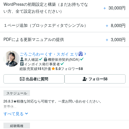
WordPressの初期設定と構築（まだお持ちでな
＋
30,000円
い方、全て設定お任せください）
＋
8,000円
１ページ追加（ブロックエディタでシンプル）
＋
3,000円
PDFによる更新マニュアルの提供
ごろごろわーくす・スガイ エリ
本人確認
機密保持契約(NDA)
インボイス発行事業者
総販売実績
151
評価
5.0
フォロワー
58
出品者に質問
フォロー
58
スケジュール
26.8.3★軽微な対応なら可能です。一度お問い合わせください。

夏季休...
すべて見る
経験職種