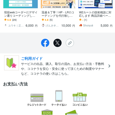
現役webコーダーだデザイ
迅速＆丁寧！HP・LPのコ
W2カートの技術相談に対
ン通りコーディングしま
ーディングを代行致しま
応します 商品詳細ページ
す 早い・上手い・安い、
す HTML・CSS ホームペ
やデザイン組み込みのお
4.9
(29)
4.8
(5)
-
(1)
コーディングをさせてい
ージ修正もお任せくださ
悩みを技術的に解決しま
6,000
10,000
5,000
ただきます。
い
す
ユウキ｜正社員フロントエンドエンジニア
げんき＠現役医師×WEB制作
Shoryu8
円
円
円
ご利用ガイド
サービスの出品、購入、取引の流れ、お支払い方法・手数料
や、ココナラを安心・安全に使って頂くための制度やマナー
など、ココナラの使い方はこちら。
お支払い方法