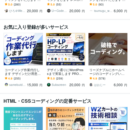
スポンシブ対応可能！素
シブ・アニメーション込
rdPress対応もお任せ｜コ
5.0
(280)
5.0
(55)
5.0
(93)
早く丁寧にコーディング
み！WordPress対応可
ーディング代行！
20,000
20,000
6,000
いたします！
ひろ＠Webコーダー
UーCode｜Webコーダー
tsumugu_web制作
円
円
円
お気に入り登録が多いサービス
コーディング作業代行し
デザイン通りにWordPres
リーズナブルにホームペ
ます デザインだけ用意し
sまで実装します PRO認
ージのコーディングいた
て貰えれば、HPを作成し
定｜HTMLコーディングか
します ご予算以上の価値
4.9
(255)
5.0
(259)
4.9
(578)
ます
らCMS構築まで対応！
を目指しております。
15,000
20,000
6,000
samebutdiffer
Subscreen
はおじー
円
円
円
HTML・CSSコーディングの定番サービス