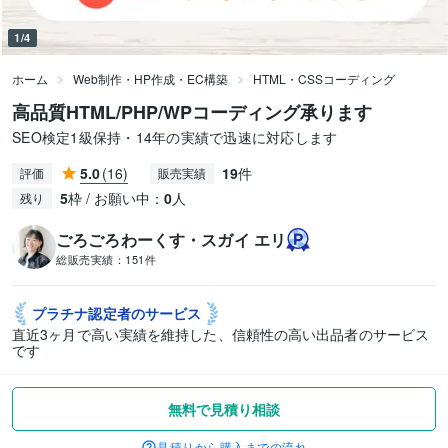
1/4
ホーム
Web制作・HP作成・EC構築
HTML・CSSコーディング
高品質HTML/PHP/WPコーディング承ります
SEO検定1級保持・14年の実績で迅速に対応します
5.0
(16)
19
件
評価
販売実績
5
枠 / お願い中：
0
人
残り
ごろごろわーくす・スガイ エリ
総販売実績：
151件
プラチナ認定者の
サービス
直近3ヶ月で高い実績を維持した、信頼性の高い出品者のサービス
です
無料で見積り相談
見積りから購入までの流れ