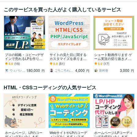
このサービスを買った人がよく購入しているサービス
プロの戦略・コピー×デザ
サイトの見た目に関する
ショート動画作ります ゲ
インで売れるLPを作りま
カスタマイズを承ります
ーム実況の切り抜きメイ
す 広告費を抑えて成約率
見た目が崩れたなど見栄
ンで制作いたします！
5.0
(15)
5.0
(51)
5.0
(17)
を最大化！高反応の営業
えのお困りごとに
180,000
4,000
3,000
ツールを構築します
ウェバレッジ
ごろごろわーくす・スガイ エリ
新村葵
円
円
円
HTML・CSSコーディングの人気サービス
ホームページ、LPのコー
WebサイトやLPのコーデ
ホームページ/LPコーディ
ディングをいたします レ
ィングをします レスポン
ングを代行いたします Wo