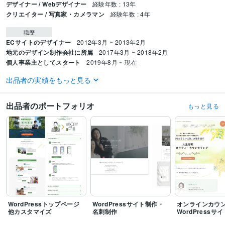
デザイナー / Webデザイナー
経験年数 : 13年
クリエイター / 写真家・カメラマン
経験年数 : 4年
職歴
ECサイトのデザイナー
2012年3月 ~ 2013年2月
地元のデザイン制作会社に所属
2017年3月 ~ 2018年2月
個人事業主としてスタート
2019年8月 ~ 現在
出品者の実績をもっと見る
資格・検定
SEO検定1級
取得年 : 2023年
ITパスポート
取得年 : 2025年
出品者のポートフォリオ
もっと見る
プログラミング言語・フレームワーク
HTML:13年
CSS:13年
PHP:13年
ビジネス・クリエイティブツール
WordPress:13年
ChatGPT:1年
Adobe Photoshop:20年
Lightroom:20年
Adobe Illustrator:20年
Canva:1年
Dreamweaver:20年
Figma:1年
Adobe XD:5年
得意分野
WordPressトップページ
WordPressサイト制作・
オンラインカウ
Web制作・HP作成・EC構築
WordPressでのサイト構築
WEBサイトのお
他カスタマイズ
名刺制作
WordPressサ
悩み解決カスタマイズ
コーディング
小売業、美容系
ビジネス
製造業
美容院
整体
エステ
かわいい