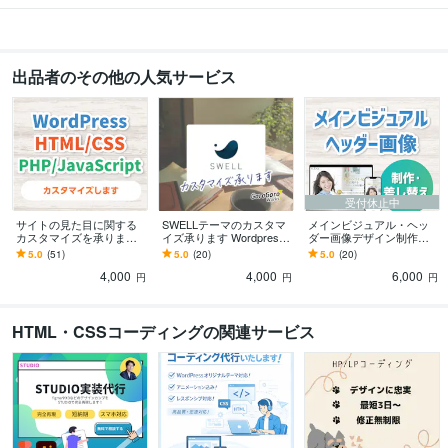
おしゃれ
シンプル
オフィス
学歴
大阪芸術大学
2003年3月 ~ 2008年2月
出品者のその他の人気サービス
大阪市立工芸高等学校
2000年3月 ~ 2003年2月
受付休止中
サイトの見た目に関する
SWELLテーマのカスタマ
メインビジュアル・ヘッ
カスタマイズを承ります
イズ承ります Wordpress
ダー画像デザイン制作し
見た目が崩れたなど見栄
のSWELLテーマをご利用
ます パソコン・スマホの
5.0
(51)
5.0
(20)
5.0
(20)
えのお困りごとに
の方へおすすめ
２パターンがセットです
4,000
4,000
6,000
円
円
円
HTML・CSSコーディングの関連サービス