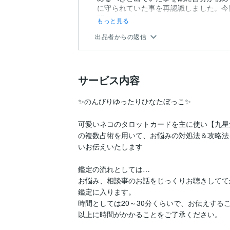
に守られていた事を再認識しました。今
間...
もっと見る
出品者からの返信
サービス内容
✨のんびりゆったりひなたぼっこ✨

可愛いネコのタロットカードを主に使い【九星
の複数占術を用いて、お悩みの対処法＆攻略法
いお伝えいたします

鑑定の流れとしては…

お悩み、相談事のお話をじっくりお聴きしてて
鑑定に入ります。

時間としては20～30分くらいで、お伝えする
以上に時間がかかることをご了承ください。
