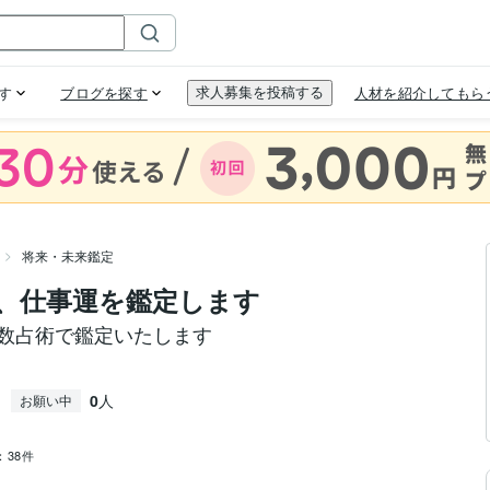
将来・未来鑑定
、仕事運を鑑定します
複数占術で鑑定いたします
0
人
お願い中
：
38件