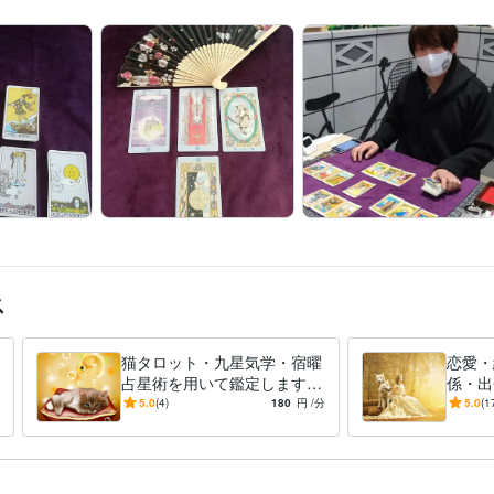
ス
猫タロット・九星気学・宿曜
恋愛・
占星術を用いて鑑定します
係・出
お客様のお悩みの対処法＆攻
運命の
5.0
(4)
180
円
/分
5.0
(1
略法を心に寄り添いお伝えい
になる
たします
します