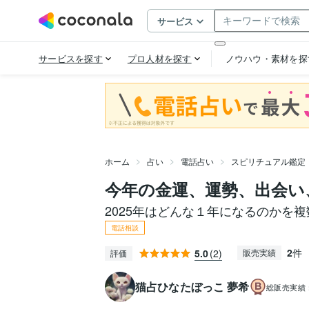
ホーム
占い
電話占い
スピリチュアル鑑定
今年の金運、運勢、出会い
2025年はどんな１年になるのかを
電話相談
2
件
5.0
(2)
販売実績
評価
猫占ひなたぼっこ 夢希
総販売実績