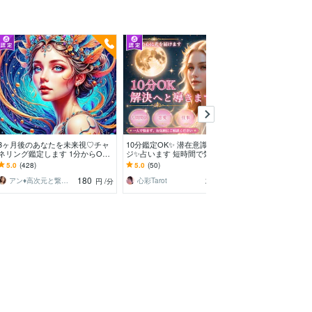
今すぐ
3ヶ月後のあなたを未来視♡チャ
10分鑑定OK✨ 潜在意識メッセー
今生きる希望を
ネリング鑑定します 1分からOK
ジ✨占います 短時間で気づきを受
なたを支えます
♡恋愛、仕事、あなたの未来気に
け取りたい方へ✨
た辛さ・経験を
5.0
(428)
5.0
(50)
5.0
(23)
なる事お伝えします
なれます
180
200
アン♦︎高次元と繋ぐ神の使い♦︎
心彩Tarot
キティひろみ
円
/分
円
/分