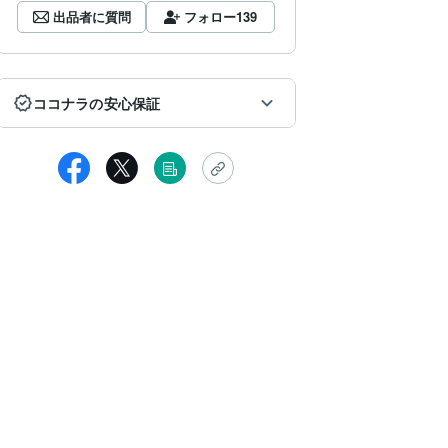
出品者に質問
フォロー
139
ココナラの安心保証
女性
の度は初めてにもかかわらず、長々と色々な相談を聞いて頂き、あり
生のアドバイスをお聞きし、前向きに頑張りたいと思います。