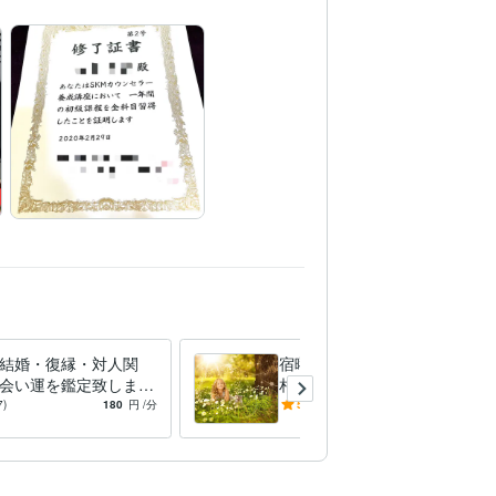
結婚・復縁・対人関
宿曜占星術、気学でお二人の
会い運を鑑定致します
相性、将来を鑑定します 恋
方と出会いの時期、気
愛中の方との相性、いま現在
7)
180
円
/分
5.0
(6)
180
円
/分
お相手との相性を鑑定
のお相手の気持ちを占います
✨