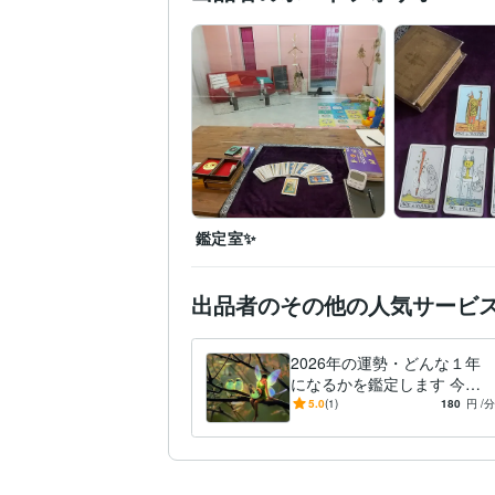
鑑定室✨
出品者のその他の人気サービ
2026年の運勢・どんな１年
になるかを鑑定します 今の
運勢・運気を探り勝負に適し
5.0
(1)
180
円
/分
たタイミングなのか等を示し
ます