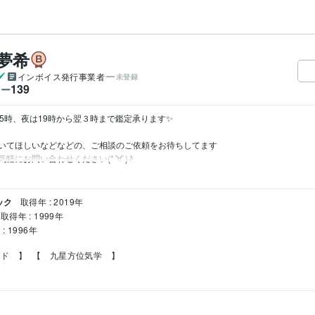
夢希
インボイス発行事業者
未登録
139
ワー
5時、夜は19時から翌３時まで鑑定承ります✨

いてほしいなどなどの、ご相談のご依頼をお待ちしてます

軽にお問い合わせください(*´∀`)♪
ック
取得年 : 2019年
取得年 : 1999年
: 1996年
ード　】
【　九星方位気学　】