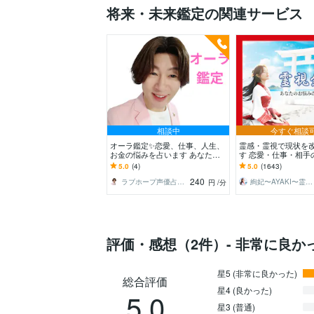
将来・未来鑑定の関連サービス
相談中
今すぐ相談
オーラ鑑定✨恋愛、仕事、人生、
霊感・霊視で現状を
お金の悩みを占います あなたの
す 恋愛・仕事・相手
オーラの色を教えますオーラから
ち・未来の兆し✴︎霊
5.0
(4)
5.0
(1643)
のメッセージ伝えます
す
240
ラブホープ声優占い師⭐
絢妃〜AYAKI〜霊視鑑定師
円
/分
評価・感想（2件）- 非常に良か
星5 (非常に良かった)
総合評価
星4 (良かった)
5.0
星3 (普通)