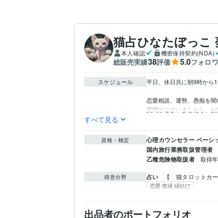
猫占ひなたぼっこ 
本人確認
機密保持契約(NDA)
38
5.0
総販売実績
評価
フォロ
スケジュール
平日、休日共に朝9時から1
恋愛相談、運勢、愚痴を聞
質問がございましたら、お気
すべて見る
心理カウンセラー ベーシ
資格・検定
国内旅行業務取扱管理者
乙種危険物取扱者
取得年 
占い
【　猫タロットカ
得意分野
恋愛 復縁 縁結び
出品者のポートフォリオ