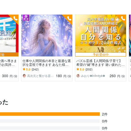
可能
予約受付中
改善へ導きま
仕事や人間関係の本音と最適な選
パズル霊感【人間関係/子育て】
のお気持
択を霊視で導きます あなた様に
希望の“鍵”導きます 迷い疲れた心
視で鑑定しま
とって最善の道と今後の流れを霊
に“癒しと答え”を。ご家族の相談
5.0
(242)
5.0
(202)
視にてお伝えします
も可能です。
300
180
260
高次元と繋がる霊感鑑定⭐︎アニエル
みおり✽Infinity8✽
円
/分
円
/分
円
/分
った
2件
0件
0件