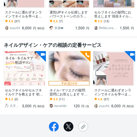
スクールに通わずオンラ
運気UPネイル伝授します
セルフネイルの疑問にお
インでネイルを学べます
パワーストーンのカラー
答えします 現役ネイル講
【オンラインレッスン】
セラピー。運を良くした
師がネイルの疑問やスク
4.8
(37)
5.0
(7)
5.0
(13)
大阪の明るい講師がネイ
い方！
ール選びをアドバイス！
6,000
1,500
1,500
ルの疑問を解決☆
yuyu55
美麗❤️
BellaLuna【金子ひろみ】
円
/60分
円
円
ネイルデザイン・ケアの相談の定番サービス
予約受付中
セルフネイルやセルフネ
ネイル･マツエクの疑問、
スクールに通わずオンラ
イルケアを教えます 初心
質問にお答えします サロ
インでネイルを学べます
者OK！ケア専門店のケア
ン選びのコツ、セルフの
【オンラインレッスン】
5.0
(2)
5.0
(11)
4.8
(37)
やネイルのコツを知って
疑問、また開業の経験を
大阪の明るい講師がネイ
3,000
120
6,000
楽しもう
お話します
ルの疑問を解決☆
爪手足のケア専門 晴fam（ハルファム）
kanahibi
yuyu55
円
/60分
円
/分
円
/60分