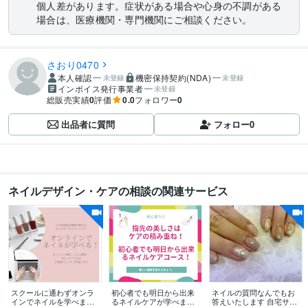
個人差があります。症状がある場合や心身の不調がある
場合は、医療機関・専門機関にご相談ください。
さおり0470
本人確認
機密保持契約(NDA)
未登録
未登録
インボイス発行事業者
未登録
総販売実績
0
評価
0.0
フォロワー
0
出品者に質問
フォロー
0
ネイルデザイン・ケアの相談の関連サービス
スクールに通わずオンラ
初心者でも明日から出来
ネイルの質問なんでもお
インでネイルを学べます
るネイルケアが学べます
答えいたします 自宅サロ