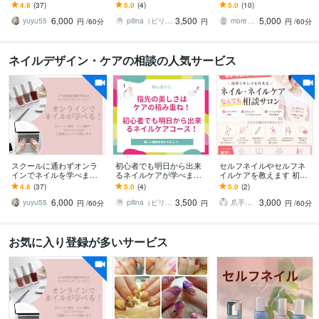
【オンラインレッスン】
指先の美しさはケアの積
ンから5店舗運営！すべて
4.8
(37)
5.0
(4)
5.0
(10)
大阪の明るい講師がネイ
み重ね！ネイルケアコー
黒字化！
6,000
3,500
5,000
ルの疑問を解決☆
ス
yuyu55
pilina（ピリナ）
morenail
円
/60分
円
円
/60分
ネイルデザイン・ケアの相談の人気サービス
スクールに通わずオンラ
初心者でも明日から出来
セルフネイルやセルフネ
インでネイルを学べます
るネイルケアが学べます
イルケアを教えます 初心
【オンラインレッスン】
指先の美しさはケアの積
者OK！ケア専門店のケア
4.8
(37)
5.0
(4)
5.0
(2)
大阪の明るい講師がネイ
み重ね！ネイルケアコー
やネイルのコツを知って
6,000
3,500
3,000
ルの疑問を解決☆
ス
楽しもう
yuyu55
pilina（ピリナ）
爪手足のケア専門 晴fam（ハルファム）
円
/60分
円
円
/60分
お気に入り登録が多いサービス