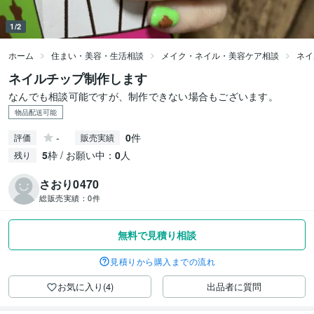
1/2
ホーム
住まい・美容・生活相談
メイク・ネイル・美容ケア相談
ネイ
ネイルチップ制作します
なんでも相談可能ですが、制作できない場合もございます。
物品配送可能
-
0
件
評価
販売実績
5
枠 / お願い中：
0
人
残り
さおり0470
総販売実績：
0件
無料で見積り相談
見積りから購入までの流れ
お気に入り(4)
出品者に質問