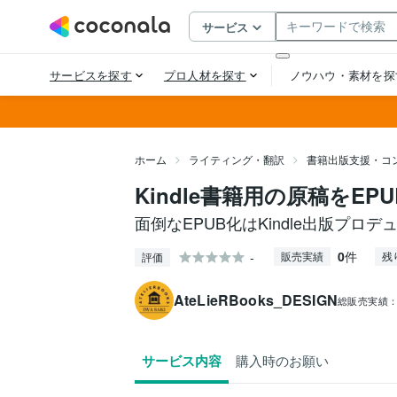
ホーム
ライティング・翻訳
書籍出版支援・コ
Kindle書籍用の原稿をE
面倒なEPUB化はKindle出版プロ
0
件
-
販売実績
残
評価
AteLieRBooks_DESIGN
総販売実績
サービス内容
購入時のお願い