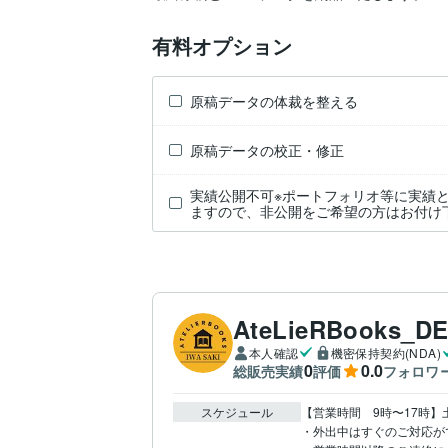
有料オプション
原稿データの体裁を整える
原稿データの校正・修正
実績公開不可※ポートフォリオ等に実績
ますので、非公開をご希望の方はお付け
AteLieRBooks_D
本人確認
機密保持契約(NDA)
0
0.0
総販売実績
評価
フォロワ
スケジュール
【営業時間　9時〜17時】
・外出中はすぐのご対応がで