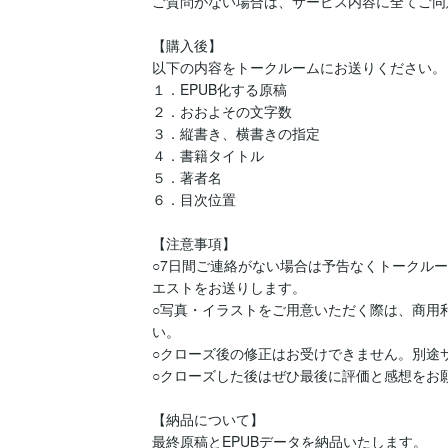
ご質問がない場合は、サービス内容に全てご同
【購入後】

以下の内容をトークルームにお送りください。

１．EPUB化する原稿

２．おおよその文字数

３．縦書き、横書きの指定

４．書籍タイトル

５．著者名

６．目次位置

【注意事項】

○7日間ご連絡がない場合は予告なくトークル
エストをお送りします。

○写真・イラストをご用意いただく際は、商用
い。

○クローズ後の修正はお受けできません。別途サ
○クローズした後はぜひ最後に評価と感想をお願
【納品について】

最終原稿とEPUBデータを納品いたします。