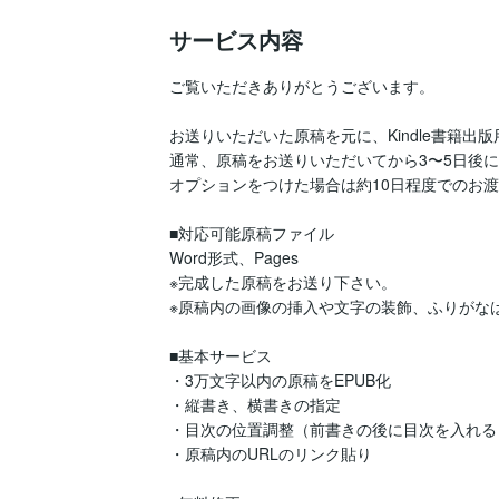
サービス内容
ご覧いただきありがとうございます。

お送りいただいた原稿を元に、Kindle書籍出
通常、原稿をお送りいただいてから3〜5日後に
オプションをつけた場合は約10日程度でのお渡
■対応可能原稿ファイル

Word形式、Pages

※完成した原稿をお送り下さい。

※原稿内の画像の挿入や文字の装飾、ふりがな
■基本サービス

・3万文字以内の原稿をEPUB化

・縦書き、横書きの指定

・目次の位置調整（前書きの後に目次を入れる 
・原稿内のURLのリンク貼り
