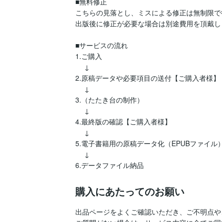
■無料修正

こちらの見落とし、ミスによる修正は無制限で
出版後に修正が必要な場合は別途費用を頂戴しま
■サービスの流れ

1.ご購入

　 ↓

2.原稿データや必要項目の送付【ご購入者様】

　 ↓

3.（たたき台の制作）

　 ↓

4.最終版の確認【ご購入者様】

　 ↓

5.電子書籍用の原稿データ化（EPUBファイル）
　 ↓

6.データファイル納品
購入にあたってのお願い
出品ページをよくご確認いただき、ご不明点や