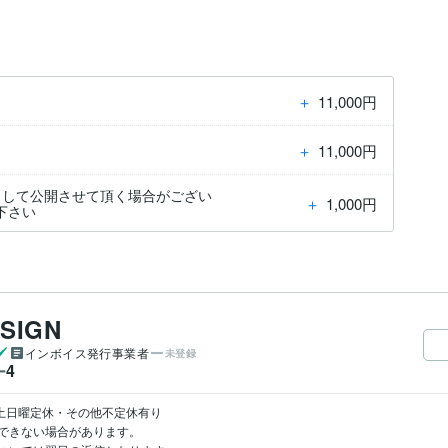
＋
11,000円
＋
11,000円
として公開させて頂く場合がござい
＋
1,000円
下さい
ESIGN
インボイス発行事業者
未登録
4
ー
土日曜定休・その他不定休有り

きない場合があります。
