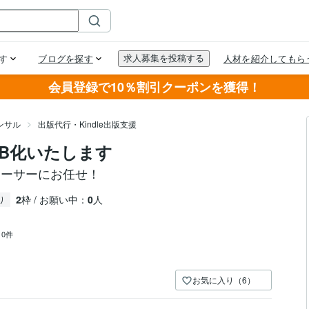
会員登録で10％割引クーポンを獲得！
ンサル
出版代行・Kindle出版支援
PUB化いたします
デューサーにお任せ！
2
枠 / お願い中：
0
人
り
：
0件
お気に入り（6）