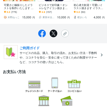
可愛さに極振りしたイラ
ビジネスで好印象！オシ
初心者大歓迎！可愛いイ
ストを制作いたします ★
ャレなアイコン描きます
ラスト描きます イラスト
商用利用＆二次利用込
シンプルでスタイリッシ
オーダーの仕方がわから
5.0
(775)
4.9
(157)
5.0
(53)
み！ミニキャラは小物２
ュ★好感度アップ！SNS
ない方でも大歓迎！
15,000
10,000
4,000
点まで無料！★
やお仕事にも
木野ねっこ
果実＠法人様実績多数のイラストレーター
橙きいろ
円
円
円
ご利用ガイド
サービスの出品、購入、取引の流れ、お支払い方法・手数料
や、ココナラを安心・安全に使って頂くための制度やマナー
など、ココナラの使い方はこちら。
お支払い方法