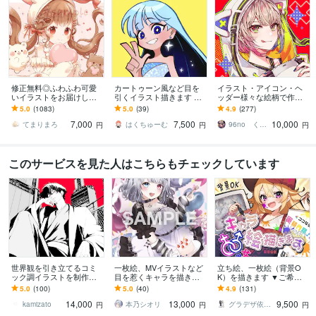
修正無料◎ふわふわ可愛
カートゥーン風など目を
イラスト・アイコン・ヘ
いイラストをお届けしま
引くイラスト描きます SN
ッダー様々な絵柄で作成
す X、YouTube、グッズな
Sアイコンや記念イラス
します 商用可！似顔絵・
5.0
(1083)
5.0
(39)
4.9
(277)
ど様々な用途で使用可能
ト、立ち絵、キャラデザ
ブログ・インスタ・動画
7,000
7,500
10,000
です◎
におすすめ！
配信サムネ等用途様々！
てまりまろ
はくちゅーむ
96no くろの
円
円
円
このサービスを見た人はこちらもチェックしています
世界観を引き立てるコミ
一枚絵、MVイラストなど
立ち絵、一枚絵（背景O
ック調イラストを制作し
目を惹くキャラを描きま
K）を描きます ▼ご希望
ます 世界観で惹きつけ
す 歌ってみた、パネル開
に合わせます！ライブ２
5.0
(100)
5.0
(40)
4.9
(131)
る、商用対応の一枚絵を
け、記念、サムネ、特典
D、ゲーム、コミック、ア
14,000
13,000
9,500
ご提供致します。
など対応中です！！
ニメ等
kamizato
本乃シオリ
グラデザ依頼 ※活動名（グラデザねっこ）
円
円
円