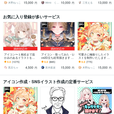
15,000
10,000
13,000
点まで無料！★
配信サムネ等用途様々！
ってみたも
木野ねっこ
96no くろの
三笠える
円
円
円
お気に入り登録が多いサービス
満枠対応中
満枠対応中
アイコン〜１枚絵まで温
アイコン・歌ってみた・Li
可愛さに極振りしたイラ
かみのあるイラストを描
ve2D立ち絵等描きます ち
ストを制作いたします ★
きます ★ココナラ自体が
びキャラや配信用イラス
商用利用＆二次利用込
5.0
(1075)
5.0
(885)
5.0
(775)
初めての方も、お気軽に
ト等、幅広く制作してい
み！ミニキャラは小物２
4,500
15,000
15,000
ご相談ください♪★
ます！
点まで無料！★
黒豆ちゃ
茶木藍波
木野ねっこ
円
円
円
アイコン作成・SNSイラスト作成の定番サービス