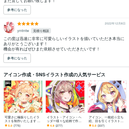
また宜しくお願い致します！
参考になった
2022年12月8日
ymtmtw
見積り相談
この度は迅速に非常に可愛らしいイラストを描いていただき本当に
ありがとうございます！

機会が有ればぜひまた依頼させていただきたいです！
参考になった
アイコン作成・SNSイラスト作成の人気サービス
可愛さに極振りしたイラ
イラスト・アイコン・ヘ
アイコン、一枚絵☆立ち
ストを制作いたします ★
ッダー様々な絵柄で作成
絵、目を引くイラスト描
商用利用＆二次利用込
します 商用可！似顔絵・
きます イリアム、サム
5.0
(775)
4.9
(277)
5.0
(337)
み！ミニキャラは小物２
ブログ・インスタ・動画
ネ、live2D、YouTube、歌