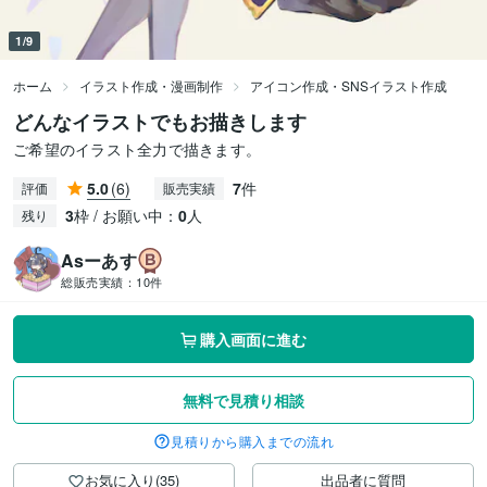
1/9
ホーム
イラスト作成・漫画制作
アイコン作成・SNSイラスト作成
どんなイラストでもお描きします
ご希望のイラスト全力で描きます。
5.0
(6)
7
件
評価
販売実績
3
枠 / お願い中：
0
人
残り
Asーあす
総販売実績：
10件
購入画面に進む
無料で見積り相談
見積りから購入までの流れ
お気に入り(35)
出品者に質問