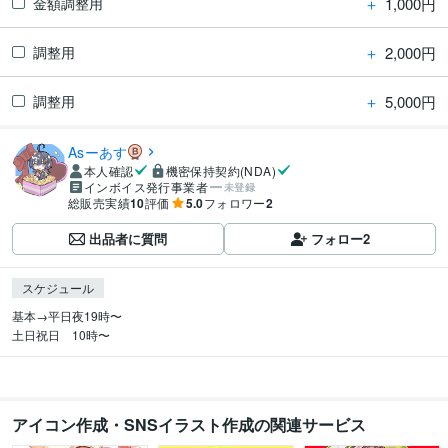
＋
1,000円
金額調整用
＋
2,000円
調整用
＋
5,000円
調整用
Asーあす
本人確認
機密保持契約(NDA)
インボイス発行事業者
未登録
総販売実績
10
評価
5.0
フォロワー
2
出品者に質問
フォロー
2
スケジュール
基本→平日夜19時〜  

土日祝日　10時〜
アイコン作成・SNSイラスト作成の関連サービス