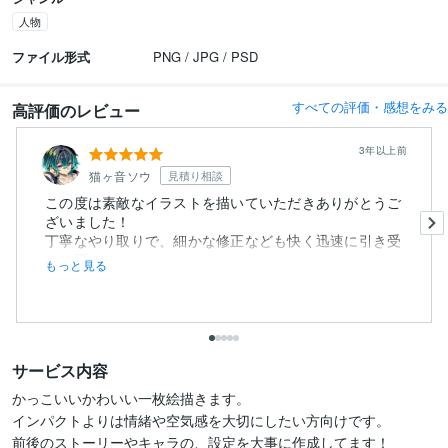
人物
ファイル形式
PNG / JPG / PSD
すべての評価・感想をみる
高評価のレビュー
3年以上前
猫ヶ音ソウ
見積り相談
この度は素敵なイラストを描いていただきありがとうご
ざいました！
丁寧なやり取りで、細かな修正なども快く迅速に引き受
けて下...
もっと見る
サービス内容
かっこいいかわいい一枚絵描きます。

インパクトよりは情緒や空気感を大切にしたい方向けです。

前後のストーリーやキャラの、設定を大事に作成してます！
