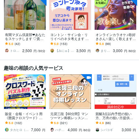
有閑マダム倶楽部❤あなた
ヨントン・サイン会・リ
オンラインカラオケ♫歌好
をスケッチします ♡貴方
リイベのネタ考えます KP
きさん✨楽しく歌えます
はロケット♡エネルギー
OP㌦-韓国俳優-推しとの
予約OK✨カラオケ♪気分
5.0
(42)
5.0
(153)
5.0
(99)
の発射基地♡NATSUKO♡
イベントでお困りのあな
転換♪人前での練習♪楽器
2,500
3,500
3,000
たへ♡
もOK♪
トロふわ❤なつこ
【みにゅ】KPOPアイドルオタク
まり（マリー）⭐️月虹庵
円
/30分
円
円
/60分
趣味の相談の人気サービス
満枠対応中
販促・会報・イベント用
元奨三段【60分間】マン
競艇3点以内予想の狙い
《懸賞クロスワード》作
ツーマン将棋レッスンし
方、万舟の狙い方提供し
ります 実績100件+｜商用
ます 初心者大歓迎♪貴方
ます 10/3 自己購入最高配
5.0
(102)
5.0
(321)
4.9
(66)
利用OK。連載も特急もプ
に寄り添った優しいレッ
当10万舟 3点102620円的
7,000
4,000
3,000
ラチナ作家が対応
スンで手助けします✨
中！
タカヒロ（クロスワード作家）
ハチ☗【元奨三段】
シバコギ
円
円
/60分
円