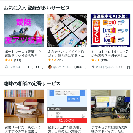
お気に入り登録が多いサービス
ボートレース（競艇）で
あなたのハンドメイド作
ミニロト・ロト6・ロト7
超激アツな投資法教えま
品を、魅力的に変身させ
の当選数字をAI予想しま
す 予想ではなく投資で
ます オリジナル受注も☆
す プログラミング言語Pyt
4.8
(282)
5.0
(33)
4.8
(375)
す。出走箱を見るだけ
【アクセサリー台紙／ハ
honで当選数字をAIにて5
10,000
1,000
2,000
で、秒殺で丸わかり！
ンドメイド台紙】
点予測
シオン♪
思い出Presenter☆
AIロトちゃん
円
円
円
趣味の相談の定番サービス
満枠対応中
選書サービス！あなたに
競艇3点以内予想の狙い
アマチュア無線関係の趣
おすすめの本を選書しま
方、万舟の狙い方提供し
味のアドバイスいたしま