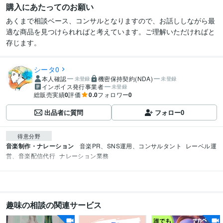
購入にあたってのお願い
あくまで相談ベース、コンサルとなりますので、お話ししながら最
適な商品を見つけられればと考えています。ご理解いただければと
存じます。
シータ0
本人確認
機密保持契約(NDA)
未登録
未登録
インボイス発行事業者
未登録
総販売実績
0
評価
0.0
フォロワー
0
出品者に質問
フォロー
0
得意分野
音楽制作・ナレーション
音楽PR、SNS運用、コンサルタント
レーベル運
営、音楽配信代行
ナレーション業務
趣味の相談の関連サービス