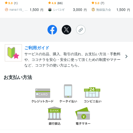
す 年間100冊以上読破！
ます 10/3 自己購入最高配
す 。アマチュア無線局を
5.0
(1)
4.9
(66)
5.0
(7)
読書家があなたにぴった
当10万舟 3点102620円的
開局し、無線に出て楽し
1,500
3,000
1,500
りの本を選びます
中！
んでみませんか。
nana115_ 綴ノ間║物語工房
シバコギ
無線協力会
円
円
円
ご利用ガイド
サービスの出品、購入、取引の流れ、お支払い方法・手数料
や、ココナラを安心・安全に使って頂くための制度やマナー
など、ココナラの使い方はこちら。
お支払い方法