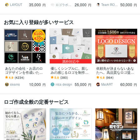
制限・著作権譲渡・用途
金は頂きません｜デザイ
け！選べないレベルの10
35,000
26,000
50,000
別アドバイス対応
ンの丸投げOK
案をあなたへ！
LAYOUT
ロゴラボ｜企業・店舗特化型デザイン事務所
Team ROGOS
円
円
円
お気に入り登録が多いサービス
満枠対応中
あなたの会社・お店のロ
優しくシンプルに。親し
依頼先が決まらないあな
ゴデザインを作成いたし
みの感じるロゴを制作致
たへ。高品質なロゴ提供
ます 販売実績NO1!修正制
します モノトーンデザイ
します 総依頼数1600件突
4.9
(4234)
5.0
(380)
4.9
(964)
限なし!プロのデザインを
ン（単色）でミニマルで
破✧想いを形にする丁寧な
10,000
55,000
60,000
お手頃な料金で
親しみやすいシンボルに
プロ品質デザイン
sixamo
nica design
MatART
円
円
円
ロゴ作成全般の定番サービス