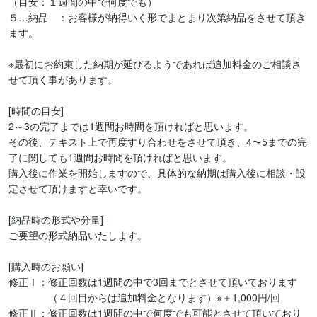
（目安：１週間の中で何度でも）

５…納品　：お客様が納得いく形でまとまり次第納品をさせて頂き
ます。

※最初にお約束した納期が延びるようであれば追加料金のご相談さ
せて頂く事があります。

[時間の目安]

2～3の完了までは1週間お時間を頂ければと思います。

その後、テキスト上で再度すり合わせをさせて頂き、4〜5までの完
了に関しても1週間お時間を頂ければと思います。

購入後に作業を開始しますので、具体的な納期は購入後に相談・設
定させて頂けますと幸いです。

[納品時の形式や分量]

ご要望の形式納品いたします。

[購入時のお願い]

修正Ⅰ：修正回数は1週間の中で3回までとさせて頂いております

　　　　（４回目からは追加料金となります）※＋1,000円/回

修正Ⅱ：修正回数は1週間の中で何度でも可能とさせて頂いており