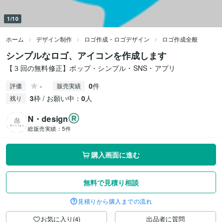
1/10
ホーム
デザイン制作
ロゴ作成・ロゴデザイン
ロゴ作成全般
シンプルなロゴ、アイコンを作成します
【３回の無料修正】ポップ・シンプル・SNS・アプリ
-
0
件
評価
販売実績
3
枠 / お願い中：
0
人
残り
N・design
総販売実績：
5件
購入画面に進む
無料で見積り相談
見積りから購入までの流れ
お気に入り(4)
出品者に質問