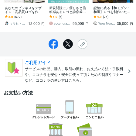
あなたのビジネスをデザ
新規開院に／優しさと信
記憶に残る【和モダン・
イン！高品質ロゴを作成
頼感あるロゴと診察券作
和風】ロゴを制作いたし
します シンプルで洗練さ
ります ロゴと診察券トー
ます 企業・店舗（会社・
5.0
(577)
5.0
(6)
4.9
(76)
れたロゴ、修正回数無制
タルデザイン／理想のク
お店）などの【和モダ
12,000
95,000
35,000
限、名刺セットも人気！
リニック作りをお手伝い
ン・和風】ロゴ制作
マサヒト★ロゴ専門デザイナー
coco_graphico
Wow Monkey デザイン
円
円
円
ご利用ガイド
サービスの出品、購入、取引の流れ、お支払い方法・手数料
や、ココナラを安心・安全に使って頂くための制度やマナー
など、ココナラの使い方はこちら。
お支払い方法