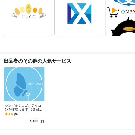
出品者のその他の人気サービス
シンプルなロゴ、アイコ
ンを作成します 【３回の
無料修正】ポップ・シン
5.0
(5)
プル・SNS・アプリ
5,000
円