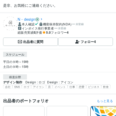
是非、お気軽にご連絡ください。
N・design
本人確認
機密保持契約(NDA)
未登録
インボイス発行事業者
未登録
総販売実績
5
評価
5.0
フォロワー
4
出品者に質問
フォロー
4
スケジュール
平日の９時～19時

土日の９時～15時
得意分野
デザイン制作
Design : ロゴ
Design : アイコン 
会社
SNS
ロゴ
アイコン
店
イベント
仕事
恋愛
ビジネス
飲食
出品者のポートフォリオ
もっと見る