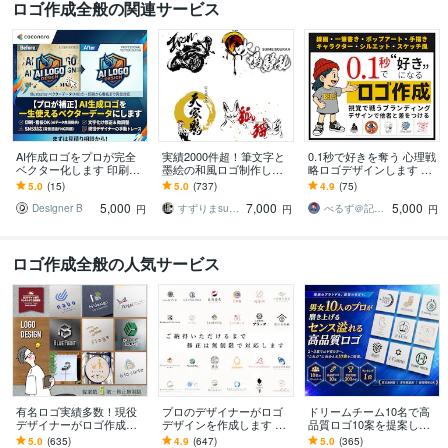
ロゴ作成全般の関連サービス
AI作成ロゴをプロが完全
実績2000件超！筆文字と
0.1秒で好きを奪う 心理戦
ベクター化します 印刷・
墨絵の和風ロゴ制作しま
略ロゴデザインします 記
SNS対応の納品データ一
す CM•テレビ番組起用の
憶に残り、選ばれる ― 感
5.0
(15)
5.0
(737)
4.9
(75)
式作成
書道家｜和モダンな墨絵
情を動かすロゴは心理で
5,000
7,000
5,000
ロゴを制作します
作る！
Designer B
すずりまsuzurima
べるず＠記憶に残る心理戦略デザイナー
円
円
円
ロゴ作成全般の人気サービス
有名ロゴ実績多数！現役
プロのデザイナーがロゴ
ドリームチーム10名で高
デザイナーがロゴ作成し
デザインを作成します ご
品質ロゴ10案を提案しま
ます 5案でご提案・修正無
納得いただけなければ料
す 2～3案では不安な方向
5.0
(635)
4.9
(647)
5.0
(365)