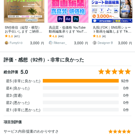
SNS発信（縦型・横型）
高品質・低価格 YouTube
丸投げOK｜SNS用ショー
お手伝いします ご納得い
動画編集承ります YouTub
ト動画を編集します TikTo
くまで何度でも無料修正
e・Instagram・TIkTok対
k・Instagram・YouTube対
5.0
(41)
4.8
(44)
5.0
(4)
いたします！（初回）
応！
応
3,000
3,000
3,000
Fumy510
Rikenan_
Designer B
円
円
円
評価・感想（92件）- 非常に良かった
5.0
総合評価
星5 (非常に良かった)
92件
星4 (良かった)
0件
星3 (普通)
0件
星2 (悪かった)
0件
星1 (非常に悪かった)
0件
項目別評価
サービス内容/提案のわかりやすさ