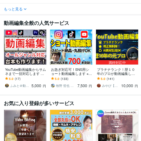
もっと見る
動画編集全般の人気サービス
満枠対応中
YouTube動画編集からサム
お急ぎ対応可！SNS用シ
プラチナランク！歴１０
ネまで一括対応します ／
ョート動画編集します ※Ti
年のプロが動画編集しま
TikTokやリールも対応！
kTok、Instagram、YouTu
す 【修正無制限】歴１０
5.0
(17)
5.0
(133)
5.0
(141)
企画から編集まで徹底サ
be、Xなど
年のプロが高品質編集！
5,000
7,500
10,000
ポート！
ＡＩ素材生成も
ふみと＠動画×台本
牧野 哲也 ★ 動画編集まきくん
みやび【動画編集者】
円
円
円
お気に入り登録が多いサービス