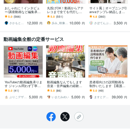
おしゃれに！インタビュ
丸投げOK！動画からアテ
サイト風｜オープニングC
ー/講座動画など編集承り
レコまで全てを代行しま
anvaテンプレ納品します
ます PR動画/YouTube等も
す 日経トレンディ掲載さ
＼販売実績1000件以上！
5.0
(566)
5.0
(551)
4.8
(360)
おしゃれに編集させて頂
れました！某保険会社・
Canva無料でスマホでOK
12,000
10,000
3,500
きます！
音楽制作会社実績有
／
さかもと＠動画クリエイター
歩み_映像クリエイター
さぼてんぷれーと｜結婚式を、もっと楽しく
円
円
円
動画編集全般の定番サービス
YouTubeの動画編集承りま
動画編集なんでもします
患者様向けの説明動画を
す ジャンル問わず丁寧に
音楽・音声編集の経験者
制作いたします 【看護師
編集！仕上げさせていた
が、音声周りも丁寧に対
が作成】医療の説明を、
5.0
(41)
5.0
(86)
5.0
(49)
だきます！
応！
伝わりやすい動画にしま
5,000
5,000
39,000
せんか？
ぶりこデザイン
いまだみめい
ますとデザイン
円
円
円