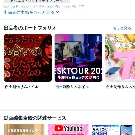
ビジネス・クリエイティブツール
Adobe Photoshop:1年
Adobe Premiere Pro:1年
出品者の実績をもっと見る
得意分野
動画編集・映像制作
YouTube動画編集
出品者のポートフォリオ
もっと見る
YouTube
動画編集
ビジネス
エンタメ
ノウハウ
学歴
安田女子大学
1993年3月 ~ 1996年2月
自主制作サムネイル
自主制作サムネイル
自主制作サムネ
動画編集全般の関連サービス