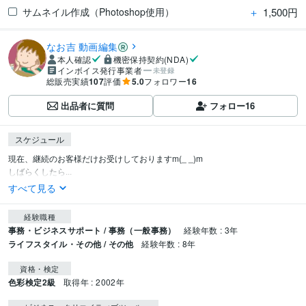
＋
1,500円
サムネイル作成（Photoshop使用）
なお吉 動画編集
本人確認
機密保持契約(NDA)
インボイス発行事業者
未登録
総販売実績
107
評価
5.0
フォロワー
16
出品者に質問
フォロー
16
スケジュール
現在、継続のお客様だけお受けしておりますm(_ _)m

しばらくしたら...
すべて見る
経験職種
事務・ビジネスサポート / 事務（一般事務）
経験年数 : 3年
ライフスタイル・その他 / その他
経験年数 : 8年
資格・検定
色彩検定2級
取得年 : 2002年