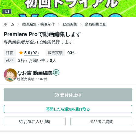
1/3
ホーム
動画編集・映像制作
動画編集
動画編集全般
Premiere Proで動画編集します
専業編集者が全力で編集代行します！
5.0
(92)
93
件
評価
販売実績
2
枠 / お願い中：
0
人
残り
なお吉 動画編集
総販売実績：
107件
受付休止中
再開したら通知を受け取る
お気に入り(68)
出品者に質問