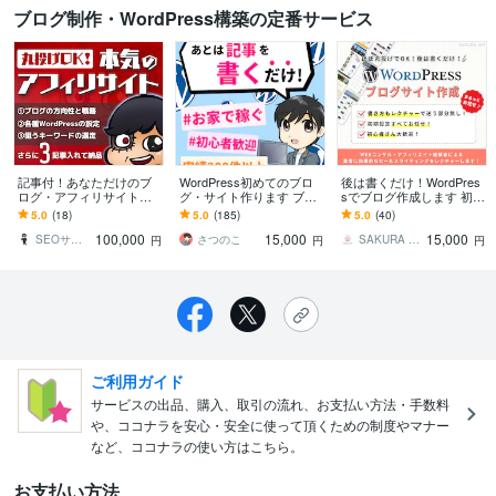
ブログ制作・WordPress構築の定番サービス
記事付！あなただけのブ
WordPress初めてのブロ
後は書くだけ！WordPres
ログ・アフィリサイト作
グ・サイト作ります ブロ
sでブログ作成します 初期
ります 必要な設定と3記事
グ開設丸投げOK！納品時
設定丸々込！集客効果の
5.0
(18)
5.0
(185)
5.0
(40)
入れてお渡しするので後
ビデオチャットレクチャ
ある文章レクチャーまで
100,000
15,000
15,000
は記事を書くだけ！
ー大好評！
行います。
SEOサイボーグ
さつのこ
SAKURA INT
円
円
円
ご利用ガイド
サービスの出品、購入、取引の流れ、お支払い方法・手数料
や、ココナラを安心・安全に使って頂くための制度やマナー
など、ココナラの使い方はこちら。
お支払い方法