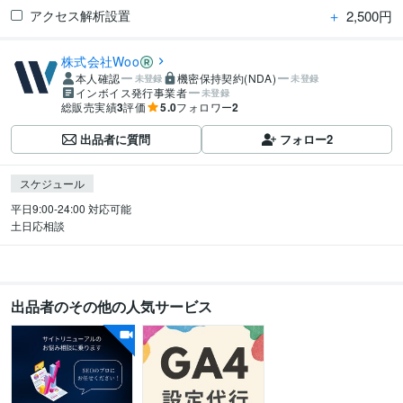
＋
2,500円
アクセス解析設置
株式会社Woo
本人確認
機密保持契約(NDA)
未登録
未登録
インボイス発行事業者
未登録
総販売実績
3
評価
5.0
フォロワー
2
出品者に質問
フォロー
2
スケジュール
平日9:00-24:00 対応可能

土日応相談
出品者のその他の人気サービス