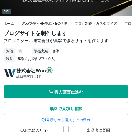
1/1
ホーム
Web制作・HP作成・EC構築
ブログ制作・カスタマイズ
ブロ
ブログサイトを制作します
ブログスクール運営会社が集客できるサイトを作ります
-
0
件
評価
販売実績
5
枠 / お願い中：
0
人
残り
株式会社Woo
総販売実績：
3件
購入画面に進む
無料で見積り相談
見積りから購入までの流れ
お気に入り(3)
出品者に質問