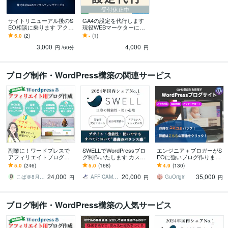
受付休止中
サイトリニューアル後のS
GA4の設定を代行します
EO相談に乗ります アクセ
現役WEBマーケターにお
ス数や検索順位の下落に
任せください
5.0
(2)
-
(1)
お悩みの方
3,000
4,000
円
/60分
円
ブログ制作・WordPress構築の関連サービス
副業に！ワードプレスで
SWELLでWordPressブロ
エンジニア＋ブロガーがS
アフィリエイトブログ作
グ制作いたします カスタ
EOに強いブログ作ります
ります SEO対策済・アド
マイズ途中の方も対応さ
ブログを収益化したい向
5.0
(246)
5.0
(168)
4.9
(130)
センス対応・有料テーマ
せていただきます！
け。【高品質・アドセン
24,000
20,000
35,000
カスタマイズもOK
ス対策も◎】
こば＠8月7日～8月16日夏季休業
AFFICAMP ブログ・HP制作
GuOrigin
円
円
円
ブログ制作・WordPress構築の人気サービス