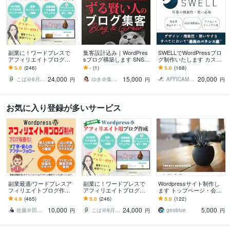
副業に！ワードプレスで
集客設計込み｜WordPres
SWELLでWordPressブロ
アフィリエイトブログ作
sブログ構築します SNS・
グ制作いたします カスタ
ります SEO対策済・アド
広告不要！ずる賢い集客
マイズ途中の方も対応さ
5.0
(246)
-
(1)
5.0
(168)
センス対応・有料テーマ
の仕組みを作ります
せていただきます！
24,000
15,000
20,000
カスタマイズもOK
こば＠8月7日～8月16日夏季休業
ゆき＠集客設計ホームページ制作
AFFICAMP ブログ・HP制作
円
円
円
お気に入り登録が多いサービス
副業最適/ワードプレスア
副業に！ワードプレスで
Wordpressサイト制作し
フィリエイトブログ作り
アフィリエイトブログ作
ます トップページ・会社
ます SEO対策/アドセン
ります SEO対策済・アド
概要・お問い合わせフォ
4.9
(465)
5.0
(246)
5.0
(122)
ス/アフィリエイト対応/納
センス対応・有料テーマ
ームの各ページ
10,000
24,000
5,000
品後すぐ使える
カスタマイズもOK
佐藤＠田舎生活ブロガー
こば＠8月7日～8月16日夏季休業
geoblue
円
円
円