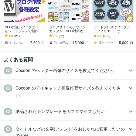
SEOに強いブログサイト
ブログサイトのデザイン
ワードプレスでブログ／
をワードプレスで制作し
カスタム・SEO対策致し
アフィリエイトサイト作
ます 【Wordpress】アフ
ます SWELL・Cocoon・Li
ります WordPress／SEO
4.9
(21)
5.0
(52)
4.9
(222)
ィリエイトブログを最短
ghtning、他テーマも対応
対策／Googleアドセンス
7,500
15,000
5,000
即日納品！
もOK
しばいぬ。
YomoWebbDesign
日本マーケティング／取引実績5540件
円
円
円
よくある質問
Cocoon のヘッダー画像のサイズを教えてください。
Cocoon のアイキャッチ画像推奨サイズを教えてくださ
い。
納品されたテンプレートをカスタマイズしたい
タイトルなどの文字(フォント)をおしゃれに変更したいの
ですが