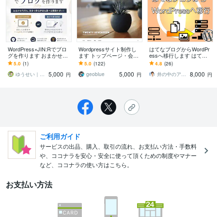
WordPress×JIN:Rでブロ
Wordpressサイト制作し
はてなブログからWordPr
グを作ります おまかせ代
ます トップページ・会社
essへ移行します はてな
行も、自分で作る伴走も
概要・お問い合わせフォ
からWordPressへの記事
5.0
(1)
5.0
(122)
4.8
(26)
選べる開設サポート
ームの各ページ
移転を手伝います
5,000
5,000
8,000
ゆうせい｜JINRブログ開設サポート
geoblue
井の中のアメンボ
円
円
円
ご利用ガイド
サービスの出品、購入、取引の流れ、お支払い方法・手数料
や、ココナラを安心・安全に使って頂くための制度やマナー
など、ココナラの使い方はこちら。
お支払い方法