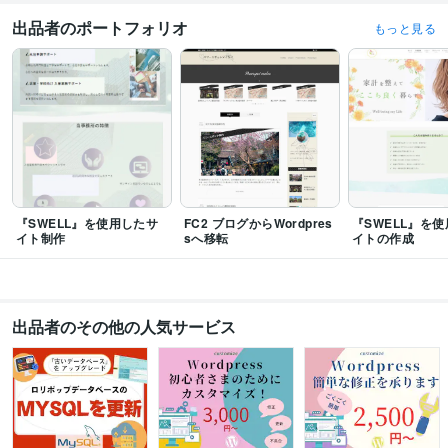
資格・検定
出品者のポートフォリオ
もっと見る
Google アナリティクス個人認定資格（GAIQ）
取得年 : 2018年
Google Marketing platform 認定資格
取得年 : 2018年
プログラミング言語・フレームワーク
CSS:12年
HTML:21年
JavaScript:5年
PHP:5年
ビジネス・クリエイティブツール
WordPress:12年
Google サイト:5年
Google Analytics:10年
Google Search Console:10年
Google Tag Manager:10年
Canva:5年
Wix:5年
ペライチ:5年
『SWELL』を使用したサ
FC2 ブログからWordpres
『SWELL』を
イト制作
sへ移転
イトの作成
得意分野
Web制作・HP作成・EC構築
Wordpressカスタマイズ(作成含)
HP運営ア
ドバイス(SEO・ブログ移転)
HP作成
WEB制作
WordPress
SEO
出品者のその他の人気サービス
学歴
文化女子大学(現・文化学園大学)
1983年3月 ~ 1987年2月
語学力
英語
日常会話レベル