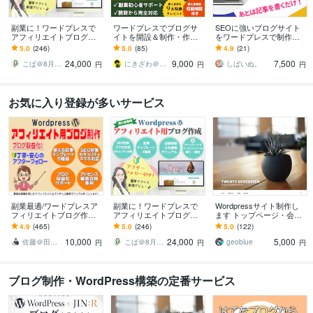
副業に！ワードプレスで
ワードプレスでブログサ
SEOに強いブログサイト
アフィリエイトブログ作
イトを開設＆制作・作成
をワードプレスで制作し
ります SEO対策済・アド
します アフィリエイトブ
ます 【Wordpress】アフ
5.0
(246)
5.0
(85)
4.9
(21)
センス対応・有料テーマ
ログ初心者が広告収益を
ィリエイトブログを最短
24,000
9,000
7,500
カスタマイズもOK
得るための道筋も伝授！
即日納品！
こば＠8月7日～8月16日夏季休業
にきざわ＠収益化できるブログサイト制作
しばいぬ。
円
円
円
お気に入り登録が多いサービス
副業最適/ワードプレスア
副業に！ワードプレスで
Wordpressサイト制作し
フィリエイトブログ作り
アフィリエイトブログ作
ます トップページ・会社
ます SEO対策/アドセン
ります SEO対策済・アド
概要・お問い合わせフォ
4.9
(465)
5.0
(246)
5.0
(122)
ス/アフィリエイト対応/納
センス対応・有料テーマ
ームの各ページ
10,000
24,000
5,000
品後すぐ使える
カスタマイズもOK
佐藤＠田舎生活ブロガー
こば＠8月7日～8月16日夏季休業
geoblue
円
円
円
ブログ制作・WordPress構築の定番サービス