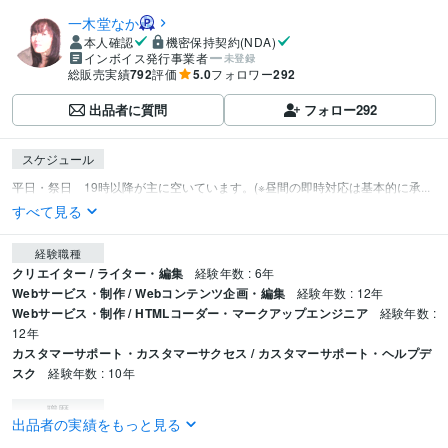
一木堂なか
本人確認
機密保持契約(NDA)
インボイス発行事業者
未登録
総販売実績
792
評価
5.0
フォロワー
292
出品者に質問
フォロー
292
スケジュール
平日・祭日　19時以降が主に空いています。(※昼間の即時対応は基本的に承...
すべて見る
経験職種
クリエイター / ライター・編集
経験年数 : 6年
Webサービス・制作 / Webコンテンツ企画・編集
経験年数 : 12年
Webサービス・制作 / HTMLコーダー・マークアップエンジニア
経験年数 :
12年
カスタマーサポート・カスタマーサクセス / カスタマーサポート・ヘルプデ
スク
経験年数 : 10年
職歴
出品者の実績をもっと見る
一木堂
2015年11月 ~ 現在