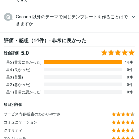
Cocoon 以外のテーマで同じテンプレートを作ることはで
きますか
評価・感想（14件）- 非常に良かった
5.0
総合評価
星5 (非常に良かった)
14件
星4 (良かった)
0件
星3 (普通)
0件
星2 (悪かった)
0件
星1 (非常に悪かった)
0件
項目別評価
サービス内容/提案のわかりやすさ
コミュニケーション
クオリティ
スケジュール