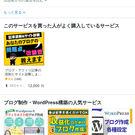
もっと見る
このサービスを買った人がよく購入しているサービス
ブログ・アフィリ記事の
添削とサイト診断します
現役アフィリエイターの
5.0
(169)
本気の記事添削・構成や
12,000
修正点アドバイス
SEOサイボーグ
円
ブログ制作・WordPress構築の人気サービス