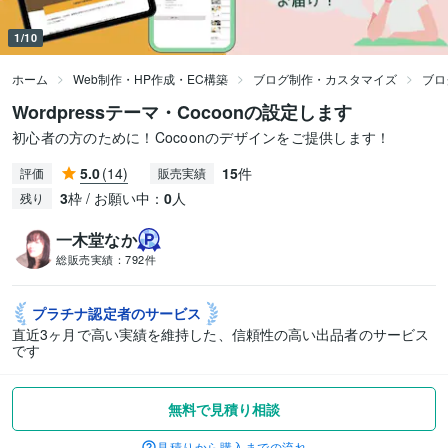
1/10
ホーム
Web制作・HP作成・EC構築
ブログ制作・カスタマイズ
ブロ
Wordpressテーマ・Cocoonの設定します
初心者の方のために！Cocoonのデザインをご提供します！
5.0
(14)
15
件
評価
販売実績
3
枠 / お願い中：
0
人
残り
一木堂なか
総販売実績：
792件
プラチナ認定者の
サービス
直近3ヶ月で高い実績を維持した、信頼性の高い出品者のサービス
です
無料で見積り相談
見積りから購入までの流れ