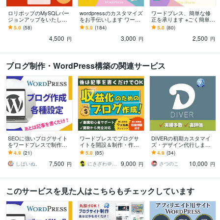
ロリポップのMySQLバー
wordpressのカスタマイズ
ワードプレス、簡単な修
ジョンアップをいたしま
をお手伝いします ワード
正を承ります ※ごく簡単な
す サーバーのデータベー
プレス初心者の方のため
Wordpressカスタマイズ
5.0
(58)
5.0
(184)
5.0
(80)
スMySQLをグレードアッ
に、お困りの部分を変更
用
4,500
3,000
2,500
プ(8.4対応
します
円
円
円
ブログ制作・WordPress構築の関連サービス
SEOに強いブログサイト
ワードプレスでブログサ
DIVERの初期カスタマイ
をワードプレスで制作し
イトを開設＆制作・作成
ズ・デザイン代行します
ます 【Wordpress】アフ
します アフィリエイトブ
WordPressテーマDiverの
4.9
(21)
5.0
(85)
4.9
(34)
ィリエイトブログを最短
ログ初心者が広告収益を
初期設定代行サービス
7,500
9,000
10,000
即日納品！
得るための道筋も伝授！
しばいぬ。
にきざわ＠収益化できるブログサイト制作
さつのこ
円
円
円
このサービスを見た人はこちらもチェックしています