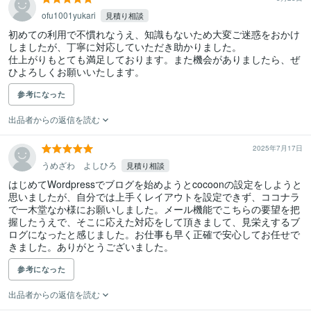
ofu1001yukari
見積り相談
初めての利用で不慣れなうえ、知識もないため大変ご迷惑をおかけ
しましたが、丁寧に対応していただき助かりました。

仕上がりもとても満足しております。また機会がありましたら、ぜ
ひよろしくお願いいたします。
参考になった
出品者からの返信を読む
2025年7月17日
うめざわ よしひろ
見積り相談
はじめてWordpressでブログを始めようとcocoonの設定をしようと
思いましたが、自分では上手くレイアウトを設定できず、ココナラ
で一木堂なか様にお願いしました。メール機能でこちらの要望を把
握したうえで、そこに応えた対応をして頂きまして、見栄えするブ
ログになったと感じました。お仕事も早く正確で安心してお任せで
きました。ありがとうございました。
参考になった
出品者からの返信を読む