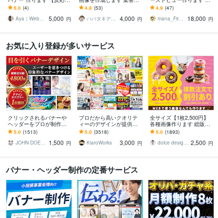
が上がるバナー】で集客
効果のでるバナー・ヘッ
クワクした気持ちで価値
5.0
(4)
4.8
(53)
4.9
(47)
しませんか？
ダー
を選んでもらう店舗・サ
5,000
4,000
18,000
ービスの入口を
Aya｜Webマーケッター
ハバタキデザイン
mana_FirstviewDesign
円
円
円
お気に入り登録が多いサービス
クリックされるバナーや
プロだから高いクオリテ
全サイズ【1枚2,500円】
ヘッダーをプロが制作し
ィーのデザインが提供で
各種画像作ります 総販売
ます デザイン歴20年以上
きます 【メインビジュア
実績2000件超おまとめ割
5.0
(1513)
5.0
(3518)
5.0
(1893)
のプロが反応率を意識し
ルやバナーの制作 3000
引あり♪コスパ抜群と大好
1,500
3,000
2,500
た設計で制作
円！】
評!
JOHN DOE＠販売実績4800件以上
KiaroWorks
dolce designing
円
円
円
バナー・ヘッダー制作の定番サービス