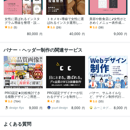
女性に選ばれるインスタ
トキメキ×導線で女性に選
美容や飲食店に♪女性がと
グラム導線を整理・設計
ばれるインスタ運用しま
きめくメニュー表作成し
します SNSを頑張っても
す 美容ブランドデザイナ
ます 伝わるデザイン♪ご
5.0
(5)
5.0
(26)
5.0
(38)
集客できない。原因は導
ーが、構成・原稿・デザ
希望の方には印刷までサ
80,000
40,000
9,000
線設計かもしれません
インをご提案
ポートします！
円
円
円
バナー・ヘッダー制作の関連サービス
PRO認定★比較検討でき
PRO認定デザイナーが伝
バナー、サムネイルな
る複数デザインご用意し
わるデザインを制作しま
ど、デザイン制作代行い
ます 実績900件超！高評
す 【プレミアムプラン】
たします Webに関わるデ
5.0
(764)
4.7
(5)
5.0
(35)
価★5！比較して選べるか
大手企業実績多数｜2案ご
ザイン、グラフィック、
9,000
8,000
8,000
ら納得度アップ！
提案｜プロ品質
印刷物なんでもOK
design Kyo
yuuri design
みーこ＠グラフィック×Webデザイナー
円
円
円
よくある質問