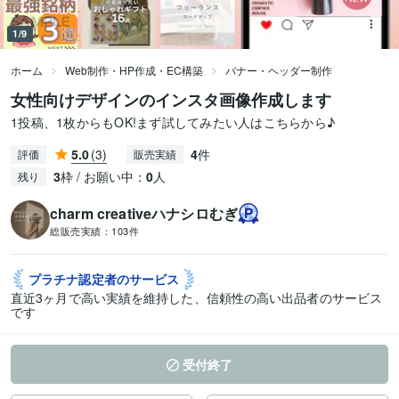
1/9
ホーム
Web制作・HP作成・EC構築
バナー・ヘッダー制作
女性向けデザインのインスタ画像作成します
1投稿、1枚からもOK!まず試してみたい人はこちらから♪
5.0
(3)
4
件
評価
販売実績
3
枠 / お願い中：
0
人
残り
charm creativeハナシロむぎ
総販売実績：
103件
プラチナ認定者の
サービス
直近3ヶ月で高い実績を維持した、信頼性の高い出品者のサービス
です
受付終了