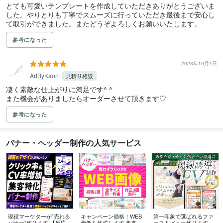
とても可愛いテンプレートを作成していただきありがとうございま
した。やりとりも丁寧でスムーズに行っていただき最後まで安心し
て取引ができました。またどうぞよろしくお願いいたします。
参考になった
2023年10月4日
ArtByKaori
見積り相談
凄く素敵な仕上がりに満足です^ ^

また機会がありましたらオーダーさせて頂きます♡
参考になった
バナー・ヘッダー制作の人気サービス
現役マーケターが“売れる
キャンペーン価格！WEB
第一印象で選ばれるファ
バナー”作ります 【反応率
画像を作成します 集客・
ーストビュー作ります ワ