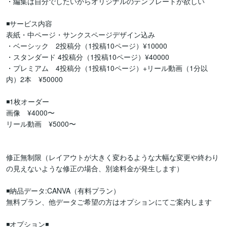
・編集は自分でしたいからオリジナルのテンプレートが欲しい

◾️サービス内容

表紙・中ページ・サンクスページデザイン込み

・ベーシック　2投稿分（1投稿10ページ）¥10000

・スタンダード 4投稿分（1投稿10ページ）¥40000

・プレミアム　4投稿分（1投稿10ページ）+リール動画（1分以
内）2本　¥50000

◾️1枚オーダー

画像　¥4000〜

リール動画　¥5000〜

修正無制限（レイアウトが大きく変わるような大幅な変更や終わり
の見えないような修正の場合、別途料金が発生します）

◾️納品データ:CANVA（有料プラン）

無料プラン、他データご希望の方はオプションにてご案内します

◾️オプション◾️
