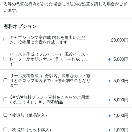
る等の悪質な行為があった場合には法的な処置を講じる場合がござ
います。
有料オプション
キャプション文章作成 内容を提出いただ
＋
20,000円
き、投稿用に文章を作成します
イラスト作成（フルカラー） 現役イラスト
＋
5,000円
レーターがオリジナルイラストを作成しま
す
リール投稿作成（1分以内、簡単なカット割
＋
5,000円
りとテロップ挿入まで）※修正別料金となり
ます
CANVA無料プラン（素材をこちらでご用意
＋
5,000円
いたします）、AI、PSD納品
＋
1,000円
1枚追加（単品購入）
＋
1,000円
1枚追加（セット購入）