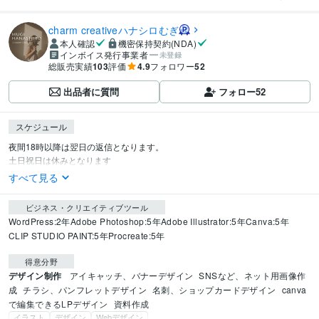
charm creativeハナシロむぎ
本人確認
機密保持契約(NDA)
インボイス発行事業者
未登録
総販売実績
103
評価
4.9
フォロワー
52
出品者に質問
フォロー
52
スケジュール
夜間18時以降は翌日の返信となります。

土日祝日は休みとなります
すべて見る
ビジネス・クリエイティブツール
WordPress:2年
Adobe Photoshop:5年
Adobe Illustrator:5年
Canva:5年
CLIP STUDIO PAINT:5年
Procreate:5年
得意分野
デザイン制作
アイキャッチ、バナーデザイン
SNSなど、ネット用画像作
成
チラシ、パンフレットデザイン
名刺、ショップカードデザイン
canva
で編集できるLPデザイン
資料作成
イラスト
デザイン
Webデザイン