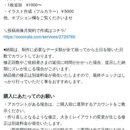
・1枚追加　¥1000〜

・イラスト作成（フルカラー）￥5000

他、オプション欄をご覧くださいませ

https://coconala.com/services/2729760
◾️納期は、制作に必要なデータ類が全て揃ってから土日を除いた日
数でカウントしております。

修正回数やご依頼者さまの返信に時間がかかった場合、提示した納
期にズレが生じる場合がございます。

納品後の修正は別途料金が発生いたしますので、最終チェックはし
っかり行っていただく事をおすすめします。
購入にあたってのお願い
・アカウントがある場合は、ご購入前に運用するアカウントをご教
示ください。

・作り直しとなるような修正、大きくレイアウトの変更が生じる修
正は別途料金が発生いたします。

　→製作開始時のヒアリングの時点で、ご要望は全て正確にお伝え