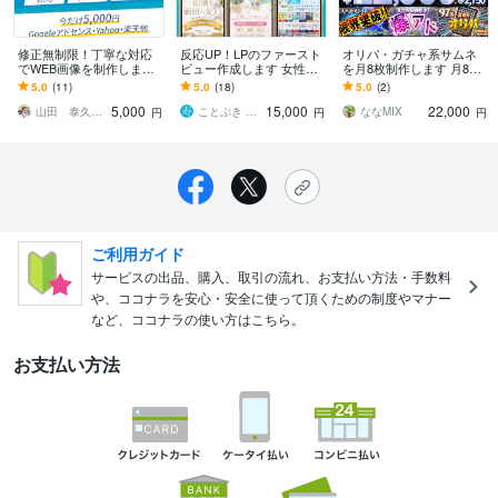
修正無制限！丁寧な対応
反応UP！LPのファースト
オリパ・ガチャ系サムネ
でWEB画像を制作します
ビュー作成します 女性向
を月8枚制作します 月8枚
丸投げOK！広告用バナー
けLP・HPのWeb画像を作
の継続サムネ制作に対応
5.0
(11)
5.0
(18)
5.0
(2)
画像作ります
ります
します
5,000
15,000
22,000
山田 泰久＠赤提灯デザイン事務所
ことぶき Graphics
ななMIX
円
円
円
ご利用ガイド
サービスの出品、購入、取引の流れ、お支払い方法・手数料
や、ココナラを安心・安全に使って頂くための制度やマナー
など、ココナラの使い方はこちら。
お支払い方法