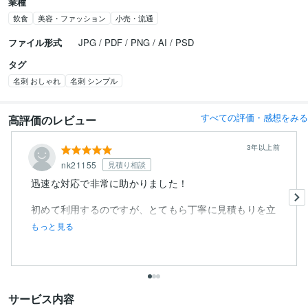
業種
飲食
美容・ファッション
小売・流通
ファイル形式
JPG / PDF / PNG / AI / PSD
タグ
名刺 おしゃれ
名刺 シンプル
すべての評価・感想をみる
高評価のレビュー
3年以上前
nk21155
見積り相談
迅速な対応で非常に助かりました！
初めて利用するのですが、とてもら丁寧に見積もりを立
ててくださりました。
もっと見る
サービス内容