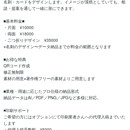
名刺・カードをデザインします。イメージが漠然としていても、相
談・提案を通して一緒に形にできます。

■基本料金■

・片面　¥10000

・両面　¥18000

・二つ折りデザイン　¥35000

※名刺のデザイン〜データ納品までが料金の範囲となります

■お得な特典

QRコード作成

修正無制限

素材の用意※著作権フリーの素材よりご用意します

■業種・用途に応じたプロ仕様の納品形式

納品データはAI／PDF／PNG／JPGなど多様に対応。

◾️印刷サポート

ご希望の方にはオプションにて印刷業者さんへの代理入稿までいた
します

・代理入稿手数料　¥5000
