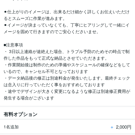
⚫︎仕上がりのイメージは、出来るだけ細かく詳しくお伝えいただけ
るとスムーズに作業が進みます。

⚫︎イメージが決まっていなくても、丁寧にヒアリングして一緒にイ
メージを固めて行きますのでご安心くださいませ。

■注意事項

・ 3日以上連絡が途絶えた場合、トラブル予防のためその時点で制
作した作品をもって正式な納品とさせていただきます。

・作業開始後は制作のための準備やスケジュールの確保などをして
いるので、キャンセル不可となっております

・データ納品後の修正は別途料金が発生いたします。最終チェック
は念入りに行っていただく事をおすすめしております

・途中でデザインが大きく変更になるような修正は別途修正費用が
発生する場合がございます
有料オプション
＋
2,000円
1名追加