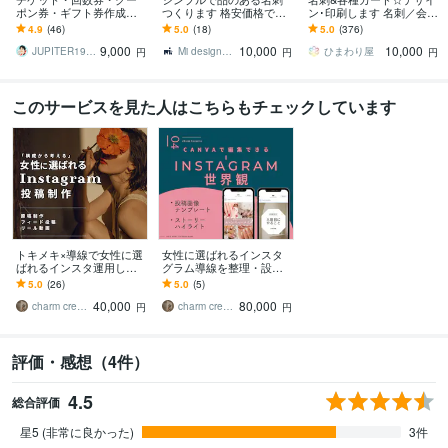
ポン券・ギフト券作成し
つくります 格安価格でセ
ン･印刷します 名刺／会員
ます 「印刷業界歴35年」
ンスのいい名刺をデザイ
証／ポイントカード／シ
4.9
(46)
5.0
(18)
5.0
(376)
プロの技術でお手伝いい
ンします
ョップカード
9,000
10,000
10,000
たします。
JUPITER1970
Mi design…
ひまわり屋
円
円
円
このサービスを見た人はこちらもチェックしています
トキメキ×導線で女性に選
女性に選ばれるインスタ
ばれるインスタ運用しま
グラム導線を整理・設計
す 美容ブランドデザイナ
します SNSを頑張っても
5.0
(26)
5.0
(5)
ーが、構成・原稿・デザ
集客できない。原因は導
40,000
80,000
インをご提案
線設計かもしれません
charm creativeハナシロむぎ
charm creativeハナシロむぎ
円
円
評価・感想（4件）
4.5
総合評価
星5 (非常に良かった)
3件