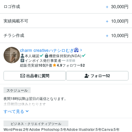
＋
30,000円
ロゴ作成
＋
10,000円
実績掲載不可
＋
10,000円
チラシ作成
charm creativeハナシロむぎ
本人確認
機密保持契約(NDA)
インボイス発行事業者
未登録
総販売実績
103
評価
4.9
フォロワー
52
出品者に質問
フォロー
52
スケジュール
夜間18時以降は翌日の返信となります。

土日祝日は休みとなります
すべて見る
ビジネス・クリエイティブツール
WordPress:2年
Adobe Photoshop:5年
Adobe Illustrator:5年
Canva:5年