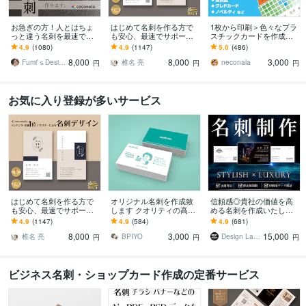
お急ぎの方！人とはちょ
はじめて名刺を作る方で
1枚から印刷＞色々なプラ
っと違う名刺を最速で作
も安心、最速でサポート
スチックカードを作成し
ります あなただけのオリ
します 名刺デザイン実績
ます 認定証・学生証・社
4.9
(1080)
4.9
(1147)
5.0
(486)
ジナル名刺を！翌日まで
最多のプロデザイナーが
員証・クレドなどクレカ
8,000
8,000
3,000
にデザイン作成します！
デザインいたします!
サイズのカードに印刷
Fumi’ｓDesign
椎名 亮
neconala
円
円
円
お気に入り登録が多いサービス
はじめて名刺を作る方で
オリジナル名刺を作成致
信頼感◎貴社の価値を高
も安心、最速でサポート
します クオリティの高い
める名刺を作成いたしま
します 名刺デザイン実績
素敵な名刺デザインを
す 修正回数無制限◇スタ
4.9
(1147)
4.9
(584)
4.9
(681)
最多のプロデザイナーが
イリッシュ＆高級感で魅
8,000
3,000
15,000
デザインいたします!
せるモダンデザイン
椎名 亮
BPIYO
Design Lab｜名刺・地図・印刷物
円
円
円
ビジネス名刺・ショップカード作成の定番サービス