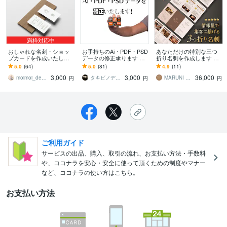
満枠対応中
おしゃれな名刺・ショッ
お手持ちのAi・PDF・PSD
あなただけの特別な三つ
プカードを作成いたしま
データの修正承ります 名
折り名刺を作成します 広
す 印刷対応OK(別途料
刺・ショップカードなど
がる印象、伝わる想い。
5.0
(64)
5.0
(81)
4.9
(11)
金）・あなただけのデザ
過去の納品物を編集し納
三つ折名刺で、ワンラン
3,000
3,000
36,000
インを作成！
品いたします。
ク上の自己紹介
moimoi_design
タキビノデザイン（YDW）
MARUNI DESIGN STUDIO
円
円
円
ご利用ガイド
サービスの出品、購入、取引の流れ、お支払い方法・手数料
や、ココナラを安心・安全に使って頂くための制度やマナー
など、ココナラの使い方はこちら。
お支払い方法