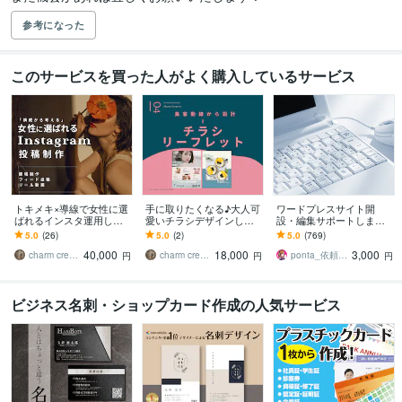
参考になった
このサービスを買った人がよく購入しているサービス
トキメキ×導線で女性に選
手に取りたくなる♪大人可
ワードプレスサイト開
ばれるインスタ運用しま
愛いチラシデザインしま
設・編集サポートします
す 美容ブランドデザイナ
す ターゲット沿ったデザ
ピンポイントでコレやっ
5.0
(26)
5.0
(2)
5.0
(769)
ーが、構成・原稿・デザ
インをご提案♪印刷までお
てほしいということをお
40,000
18,000
3,000
インをご提案
任せもOK!
手伝いします
charm creativeハナシロむぎ
charm creativeハナシロむぎ
ponta_依頼多数のため返信遅れます
円
円
円
ビジネス名刺・ショップカード作成の人気サービス