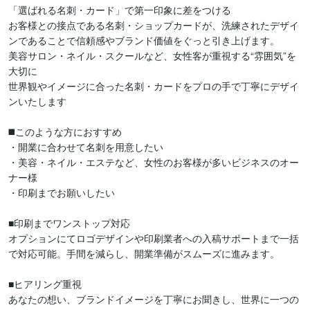
「選ばれる名刺・カード」で第一印象に差をつける

お客様との接点である名刺・ショップカードが、洗練されたデザイ
ンであることで信頼感やブランド価値をぐっと引き上げます。

美容サロン・ネイル・スクールなど、女性客が重視する“雰囲気”を
大切に

世界観やイメージに合った名刺・カードをプロの手で丁寧にデザイ
ンいたします

◼️このような方におすすめ

・開業に合わせて名刺を用意したい

・美容・ネイル・エステなど、女性のお客様が多いビジネスのオー
ナー様

・印刷までお願いしたい

■印刷までワンストップ対応

オプションにてロゴデザインや印刷業者への入稿サポートまで一括
で対応可能。手間を減らし、開業準備がスムーズに進みます。

■ヒアリング重視

あなたの想い、ブランドイメージを丁寧にお聞きし、世界に一つの