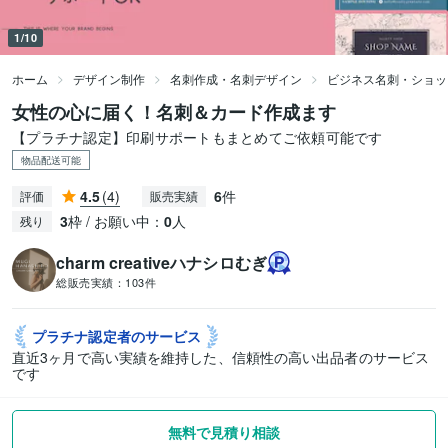
1/10
ホーム
デザイン制作
名刺作成・名刺デザイン
ビジネス名刺・ショッ
女性の心に届く！名刺＆カード作成ます
【プラチナ認定】印刷サポートもまとめてご依頼可能です
物品配送可能
4.5
(4)
6
件
評価
販売実績
3
枠 / お願い中：
0
人
残り
charm creativeハナシロむぎ
総販売実績：
103件
プラチナ認定者の
サービス
直近3ヶ月で高い実績を維持した、信頼性の高い出品者のサービス
です
無料で見積り相談