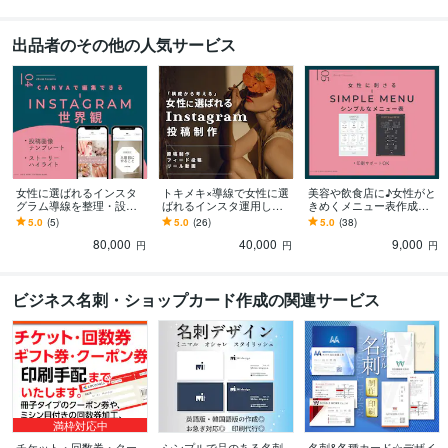
出品者のその他の人気サービス
女性に選ばれるインスタ
トキメキ×導線で女性に選
美容や飲食店に♪女性がと
グラム導線を整理・設計
ばれるインスタ運用しま
きめくメニュー表作成し
します SNSを頑張っても
す 美容ブランドデザイナ
ます 伝わるデザイン♪ご
5.0
(5)
5.0
(26)
5.0
(38)
集客できない。原因は導
ーが、構成・原稿・デザ
希望の方には印刷までサ
80,000
40,000
9,000
線設計かもしれません
インをご提案
ポートします！
円
円
円
ビジネス名刺・ショップカード作成の関連サービス
満枠対応中
チケット・回数券・クー
シンプルで品のある名刺
名刺&各種カード☆デザイ