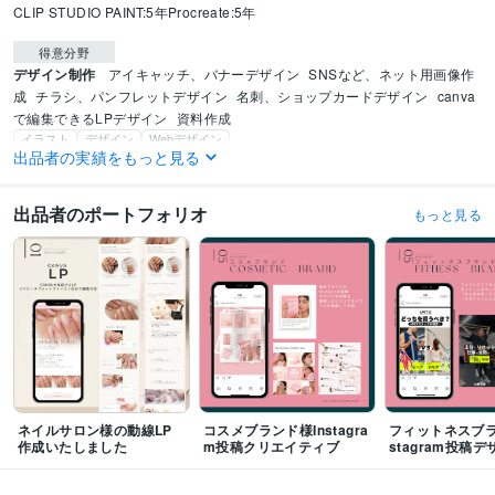
CLIP STUDIO PAINT:5年
Procreate:5年
得意分野
デザイン制作
アイキャッチ、バナーデザイン
SNSなど、ネット用画像作
成
チラシ、パンフレットデザイン
名刺、ショップカードデザイン
canva
で編集できるLPデザイン
資料作成
イラスト
デザイン
Webデザイン
出品者の実績をもっと見る
学歴
インターナショナルデザインアカデミー
2003年3月 ~ 2005年2月
出品者のポートフォリオ
もっと見る
ネイルサロン様の動線LP
コスメブランド様Instagra
フィットネスブラ
作成いたしました
m投稿クリエイティブ
stagram投稿