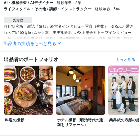
AI・機械学習 / AIデザイナー
経験年数 : 2年
ライフスタイル・その他 / 講師・インストラクター
経験年数 : 5年
受賞歴
PHP研究所　雑誌『衆知』経営者インタビュー写真（複数）
ゆるふわ愛さ
れヘア515Style (ムック本）モデル撮影
JPX上場会社トップインタビュー
「創」経営者写真撮影（複数）
PHP研究所　単行本　唐池 恒二 著「逃げ
出品者の実績をもっと見る
ない。」筆者撮影
業界専門誌 月刊『ビルクリーニング』2021年2月号表紙
写真
ゆるふわショート&ボブ Vol.15 (ムック本）モデル撮影
出品者のポートフォリオ
もっと見る
ビジネス・クリエイティブツール
WordPress:5年
Stable Diffusion:5年
ChatGPT:2年
Midjourney:0年
DALL-E:0年
Adobe Photoshop:15年
Lightroom:15年
DaVinci Resolve:5年
Canva:2年
その他ツール
ComfyUI:2年
得意分野
動画編集・映像制作
出張撮影代行（専用照明で撮る広告写真）
料理の撮影
ホテル撮影（明治時代の建
業界紙の表紙の
医院
飲食
出張撮影
広告写真
スタッフ写真
インスタグラム
築をリフォーム）
カメラマン
写真撮影
スタジオ
出張
動画編集・映像制作
SNS広告動画の制作（お店ビジネス広報）
Instagram
YouTube
動画制作
ホームページ
インスタ
ユーチューブ