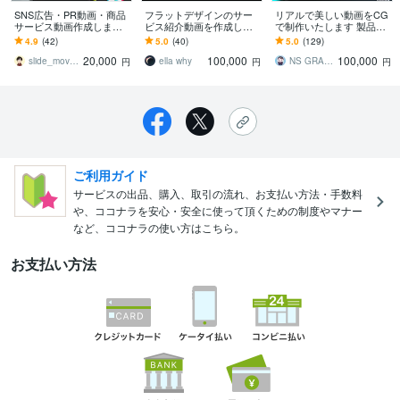
SNS広告・PR動画・商品
フラットデザインのサー
リアルで美しい動画をCG
サービス動画作成します
ビス紹介動画を作成しま
で制作いたします 製品P
販売実績多数！費用対効
す シンプルで分かりやす
R、広告動画で実績多数。
4.9
(42)
5.0
(40)
5.0
(129)
果の高い動画広告を作り
いアニメーション動画で
CGならではの表現が可能
20,000
100,000
100,000
ます！
訴求力アップ！
です
slide_movie_wata
ella why
NS GRAPHICA
円
円
円
ご利用ガイド
サービスの出品、購入、取引の流れ、お支払い方法・手数料
や、ココナラを安心・安全に使って頂くための制度やマナー
など、ココナラの使い方はこちら。
お支払い方法