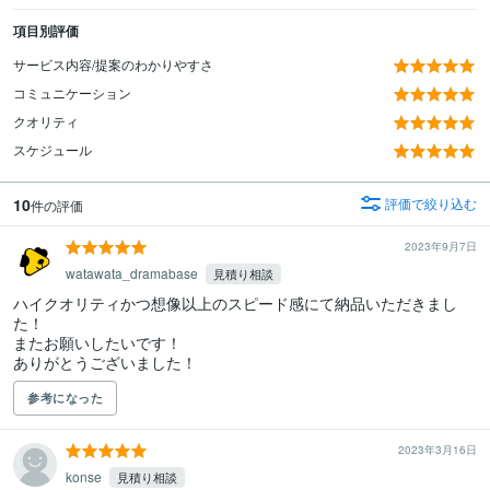
項目別評価
サービス内容/提案のわかりやすさ
コミュニケーション
クオリティ
スケジュール
10
評価で絞り込む
件の評価
2023年9月7日
watawata_dramabase
見積り相談
ハイクオリティかつ想像以上のスピード感にて納品いただきまし
た！

またお願いしたいです！

ありがとうございました！
参考になった
2023年3月16日
konse
見積り相談