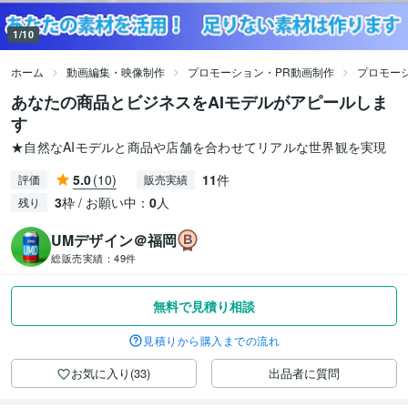
1/10
ホーム
動画編集・映像制作
プロモーション・PR動画制作
プロモー
あなたの商品とビジネスをAIモデルがアピールしま
す
★自然なAIモデルと商品や店舗を合わせてリアルな世界観を実現
5.0
(10)
11
件
評価
販売実績
3
枠 / お願い中：
0
人
残り
UMデザイン＠福岡
総販売実績：
49件
無料で見積り相談
見積りから購入までの流れ
お気に入り(33)
出品者に質問