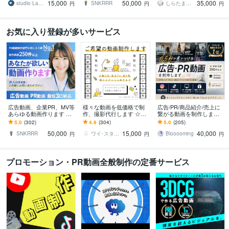
15,000
50,000
35,000
ります！
ます！
studio Lambo
SNKRRR
しらたましろ。
円
円
円
お気に入り登録が多いサービス
広告動画、企業PR、MV等
様々な動画を低価格で制
広告/PR/商品紹介/売上に
あらゆる動画作ります 初
作、撮影代行します ☆丁
繋がる動画を制作します
めての方も丁寧にサポー
寧且つ迅速な対応☆動画
企画構成からSNS・LP HP
5.0
(302)
4.9
(304)
5.0
(205)
ト！長尺PR/VP動画も承
を必要としている方へ
用動画まで最後まで丁寧
50,000
15,000
40,000
ります！
に対応！
SNKRRR
ワイ･スタジオ･ワークス
Blooooming
円
円
円
プロモーション・PR動画全般制作の定番サービス