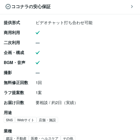
ココナラの安心保証
提供形式
ビデオチャット打ち合わせ可能
商用利用
二次利用
企画・構成
BGM・音声
撮影
無料修正回数
1回
ラフ提案数
1案
お届け日数
要相談 / 約2日（実績）
用途
SNS
Webサイト
店舗・施設
業種
建設・不動産
医療・ヘルスケア
その他