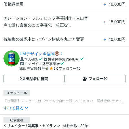
＋
10,000円
価格調整用
ナレーション・フルテロップ字幕制作（人口音
＋
15,000円
声で話し言葉のまま字幕化）校正なし
＋
40,000円
仮編集の確認中にデザイン構成を丸ごと変更
UMデザイン＠福岡
本人確認
機密保持契約(NDA)
インボイス発行事業者
総販売実績
49
評価
5.0
フォロワー
40
出品者に質問
フォロー
40
スケジュール
【時間帯】メッセージはいつでもご自由に送ってください。業務連絡は12~1...
すべて見る
経験職種
クリエイター / 写真家・カメラマン
経験年数 : 22年