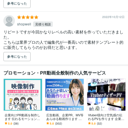
参考になった
2022年10月12日
shopwell
見積り相談
リピートですが今回かなりレベルの高い素材を作っていただきまし
た。

こちらは業界プロの人で編集代が一番高いので素材テンプレート的
に販売してもらうのがお得だと思います。
参考になった
プロモーション・PR動画全般制作の人気サービス
企業向けPR動画を制作し
広告動画、企業PR、MV等
Vtuber様向け空気感の伝
ます 伝わるモーショング
あらゆる動画作ります 初
わるPVを作ります 企業実
ラフィックス・丁寧なヒ
めての方も丁寧にサポー
績あり！あなたの世界を
5.0
(38)
5.0
(302)
5.0
(32)
アリングで理想を形に
ト！長尺PR/VP動画も承
映像にするお手伝いをし