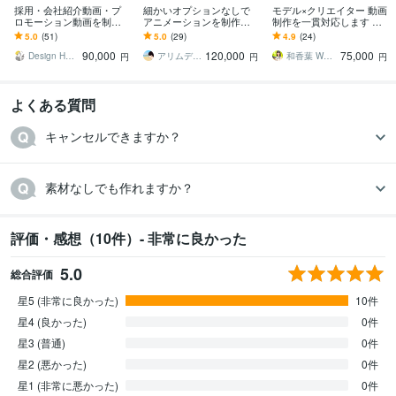
採用・会社紹介動画・プ
細かいオプションなしで
モデル×クリエイター 動画
ロモーション動画を制作
アニメーションを制作し
制作を一貫対応します モ
します 複雑な内容を分か
ます サービス・事業内容
デル・カメラマン・動画
5.0
(51)
5.0
(29)
4.9
(24)
りやすく伝えるインフォ
をアニメーションで分か
編集・アフレコ すべてお
90,000
120,000
75,000
グラフィック動画に特化
りやすく表現、PR。
任せください
Design Head
アリムデザイン｜アニメーション制作
和香葉 Wakaba
円
円
円
よくある質問
キャンセルできますか？
素材なしでも作れますか？
評価・感想（10件）- 非常に良かった
5.0
総合評価
星5 (非常に良かった)
10件
星4 (良かった)
0件
星3 (普通)
0件
星2 (悪かった)
0件
星1 (非常に悪かった)
0件