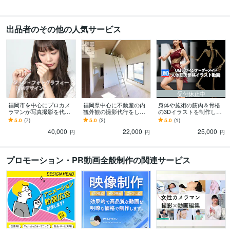
カメラマン
素材提供
フリー素材
ストーリーズ
出品者のその他の人気サービス
受付休止中
福岡市を中心にプロカメ
福岡県中心に不動産の内
身体や施術の筋肉＆骨格
ラマンが写真撮影を代行
観外観の撮影代行をしま
の3Dイラストを制作しま
します 遠隔地↔福岡のリ
す 実績多数、レタッチや
す お客様のオリジナルの
5.0
(7)
5.0
(2)
5.0
(1)
モート商業広告写真撮影
不動産見取り図内見ツア
SNSなどのビジュアルを
40,000
22,000
25,000
の実績があります
ー動画制作にも対応
制作します
円
円
円
プロモーション・PR動画全般制作の関連サービス