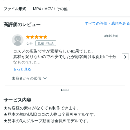
ファイル形式
MP4 / MOV / その他
すべての評価・感想をみる
高評価のレビュー
3年以上前
女性
見積り相談
コスメの広告ですが素晴らしい結果でした。
素材が足りないので不安でしたが顧客向け販促用に十分
なものでした。
プレゼンと本...
もっと見る
出品者からの返信
サービス内容
★お客様の素材がなくても制作できます。

★見本の胸のUMDロゴの人物は全員AIモデルです。

★見本の3人グループ動画は全員AIモデルです。
