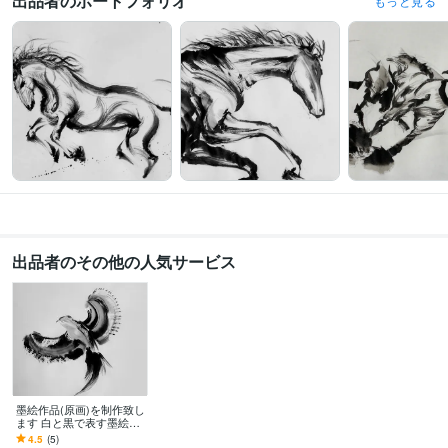
出品者のポートフォリオ
もっと見る
出品者のその他の人気サービス
墨絵作品(原画)を制作致し
ます 白と黒で表す墨絵を
描きます。原画納品(&デ
4.5
(5)