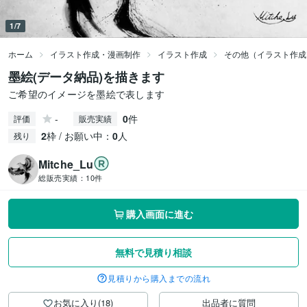
1/7
ホーム
イラスト作成・漫画制作
イラスト作成
その他（イラスト作成
墨絵(データ納品)を描きます
ご希望のイメージを墨絵で表します
-
0
件
評価
販売実績
2
枠 / お願い中：
0
人
残り
Mitche_Lu
総販売実績：
10件
購入画面に進む
無料で見積り相談
見積りから購入までの流れ
お気に入り(18)
出品者に質問