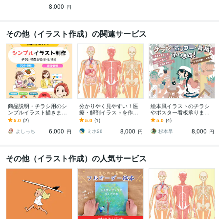
ータ)はこちら
8,000
円
その他（イラスト作成）の関連サービス
商品説明・チラシ用のシ
分かりやく見やすい！医
絵本風イラストのチラシ
ンプルイラスト描きます
療・解剖イラストを作成
やポスター看板承ります
商品の魅力が伝わる人物
します 医療系イラスト実
女性向けや子供向けのチ
5.0
(2)
5.0
(1)
5.0
(4)
イラスト制作
績あり！WEB・資料・論
ラシに好評中！イラレ形
6,000
8,000
8,000
文作成をサポート！
式も対応可能です
よしっち
ミホ26
杉本早
円
円
円
その他（イラスト作成）の人気サービス