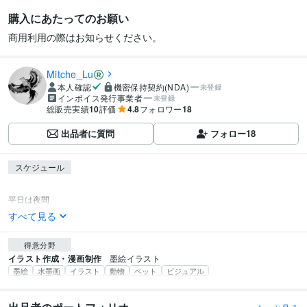
購入にあたってのお願い
商用利用の際はお知らせください。
Mitche_Lu
本人確認
機密保持契約(NDA)
未登録
インボイス発行事業者
未登録
総販売実績
10
評価
4.8
フォロワー
18
出品者に質問
フォロー
18
スケジュール
平日は夜間
すべて見る
得意分野
イラスト作成・漫画制作
墨絵イラスト
墨絵
水墨画
イラスト
動物
ペット
ビジュアル