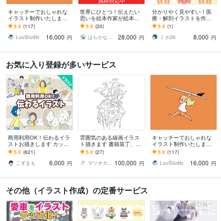
満枠対応中
キャッチーでおしゃれな
世界にひとつ！伝えたい
分かりやく見やすい！医
イラスト制作いたします
思いを絵本作家が絵本に
療・解剖イラストを作成
グッズ制作からプレゼン
します 出版用やプレゼン
します 医療系イラスト実
5.0
(117)
5.0
(20)
5.0
(1)
トまで幅広い用途に対応
トに。水彩タッチで温か
績あり！WEB・資料・論
16,000
28,000
8,000
します
みのあるオリジナル絵本
文作成をサポート！
LuuStudio
はらかな 絵本・水彩イラスト
ミホ26
円
円
円
お気に入り登録が多いサービス
商用利用OK！伝わるイラ
雰囲気のある線画イラス
キャッチーでおしゃれな
ストお描きします カット
ト描きます 書籍装丁、シ
イラスト制作いたします
イラストや漫画等、ご希
ョップビジュアルなどに
グッズ制作からプレゼン
5.0
(621)
5.0
(27)
5.0
(117)
望に合わせて作成致しま
キャッチーな線画を！
トまで幅広い用途に対応
6,000
100,000
16,000
す！
します
こずまも
マツオカ ヨウスケ
LuuStudio
円
円
円
その他（イラスト作成）の定番サービス