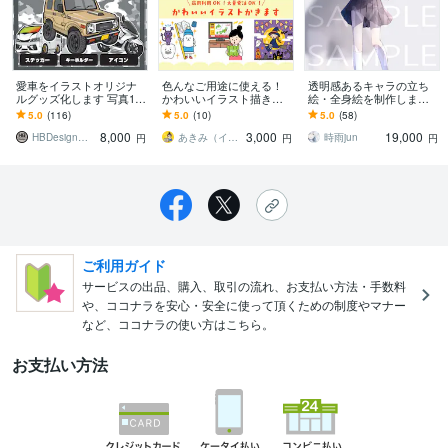
愛車をイラストオリジナ
色んなご用途に使える！
透明感あるキャラの立ち
ルグッズ化します 写真1枚
かわいいイラスト描きま
絵・全身絵を制作します
から世界に1つのオーダー
す 商用利用ＯＫ！大量発
ご相談のみもお受けして
5.0
(116)
5.0
(10)
5.0
(58)
メイド制作
注ＯＫ！お気軽にご相談
おります！
8,000
3,000
19,000
ください♪
HBDesign（エイチビーデザイン）
あきみ（イラストレーター）
時雨jun
円
円
円
ご利用ガイド
サービスの出品、購入、取引の流れ、お支払い方法・手数料
や、ココナラを安心・安全に使って頂くための制度やマナー
など、ココナラの使い方はこちら。
お支払い方法