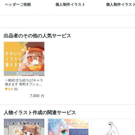
ヘッダーご依頼
個人制作イラスト
個人制作イラス
出品者のその他の人気サービス
受付休止中
一枚絵/立ち絵/ちびキャラ
描きます 有料オプション
でグッズ、挿絵、表紙イ
5.0
(5)
ラストでのご利用も！
7,000
円
人物イラスト作成の関連サービス