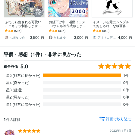
ふわふわ癒される可愛い
お値下げ中！活動イラス
イメージを元にシンプル
ミニキャラ制作します SN
ト/サムネ等作成致します
でおしゃれ な線画書き
Sアイコン、動画や配信
商用可！用途様々なイラ
ます シンプルでオシャ
5.0
(594)
5.0
(336)
5.0
(369)
用、グッズなど様々な用
ストお描きします。
レ 友達家族記念日カッ
3,500
3,000
4,000
途に❁
プル結婚等プレゼントに
七瀬なつめ
たれまゆ
アオネコデザイン
円
円
円
評価・感想（1件）- 非常に良かった
5.0
総合評価
星5 (非常に良かった)
1件
星4 (良かった)
0件
星3 (普通)
0件
星2 (悪かった)
0件
星1 (非常に悪かった)
0件
1
評価で絞り込む
件の評価
2022年11月1日