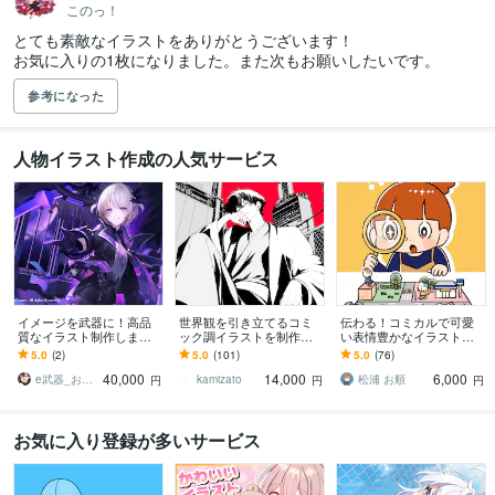
このっ！
とても素敵なイラストをありがとうございます！

お気に入りの1枚になりました。また次もお願いしたいです。
参考になった
人物イラスト作成の人気サービス
イメージを武器に！高品
世界観を引き立てるコミ
伝わる！コミカルで可愛
質なイラスト制作します
ック調イラストを制作し
い表情豊かなイラスト描
配信イラスト、立ち絵、
ます 世界観で惹きつけ
きます 挿絵・チラシ・リ
5.0
(2)
5.0
(101)
5.0
(76)
キャラデザまで幅広くお
る、商用対応の一枚絵を
ーフレット・HP等 / 大量
40,000
14,000
6,000
まかせください！
ご提供致します。
注文実績あり！
e武器_お仕事募集中！
kamizato
松浦 お順
円
円
円
お気に入り登録が多いサービス