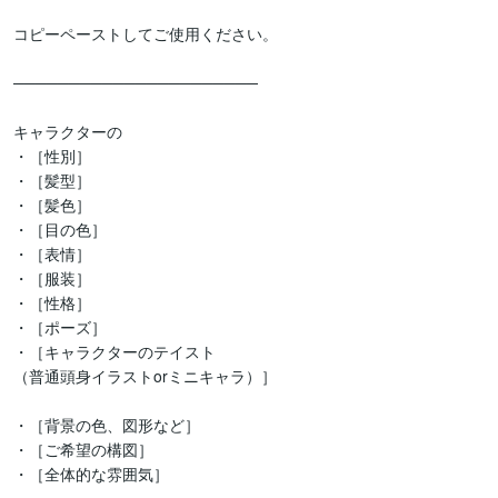
コピーペーストしてご使用ください。

────────────────────── 

キャラクターの

・［性別］

・［髪型］

・［髪色］

・［目の色］

・［表情］

・［服装］

・［性格］

・［ポーズ］

・［キャラクターのテイスト

（普通頭身イラストorミニキャラ）］

・［背景の色、図形など］

・［ご希望の構図］

・［全体的な雰囲気］
