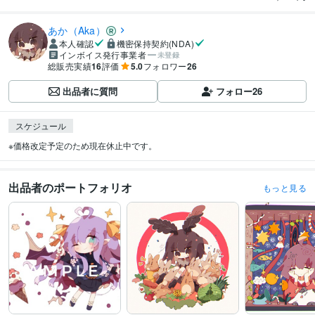
あか（Aka）
本人確認
機密保持契約(NDA)
インボイス発行事業者
未登録
総販売実績
16
評価
5.0
フォロワー
26
出品者に質問
フォロー
26
スケジュール
※価格改定予定のため現在休止中です。
出品者のポートフォリオ
もっと見る