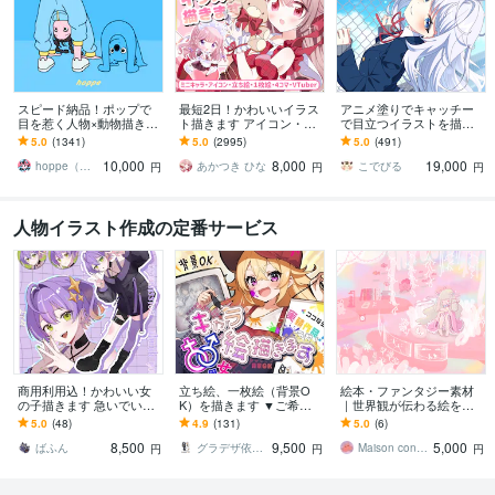
スピード納品！ポップで
最短2日！かわいいイラス
アニメ塗りでキャッチー
目を惹く人物×動物描きま
ト描きます アイコン・ミ
で目立つイラストを描き
す 挿絵・動画・グッズな
ニキャラ・４コマ・立ち
ます 動画用、スチル、ア
5.0
(1341)
5.0
(2995)
5.0
(491)
ど鮮やかな配色で個性を
絵をスピード納品しま
イコン等、目を引くイラ
10,000
8,000
19,000
出したい方へ
す！
ストをご希望の方に！
hoppe（ほっぺ）
あかつき ひな
こでびる
円
円
円
人物イラスト作成の定番サービス
商用利用込！かわいい女
立ち絵、一枚絵（背景O
絵本・ファンタジー素材
の子描きます 急いでいる
K）を描きます ▼ご希望
｜世界観が伝わる絵を描
方必見！最短3日程度で納
に合わせます！ライブ２
きます VTuberさん、ボカ
5.0
(48)
4.9
(131)
5.0
(6)
品できます！
D、ゲーム、コミック、ア
ロMV、結婚式などでも！
8,500
9,500
5,000
ニメ等
まずはご相談を
ばふん
グラデザ依頼 ※活動名（グラデザねっこ）
Maison conomi
円
円
円