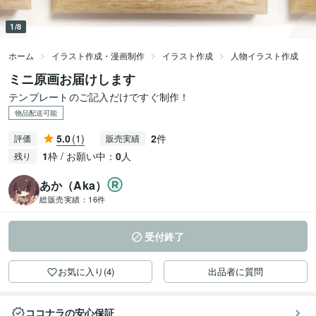
1/8
ホーム
イラスト作成・漫画制作
イラスト作成
人物イラスト作成
ミニ原画お届けします
テンプレートのご記入だけですぐ制作！
物品配送可能
5.0
(1)
2
件
評価
販売実績
1
枠 / お願い中：
0
人
残り
あか（Aka）
総販売実績：
16件
受付終了
お気に入り(4)
出品者に質問
ココナラの安心保証