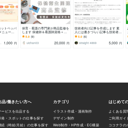
ホットペッパ
保育・看護の専門家が商品監修を
技術者向け記事を作成します 素
メニューの
します 保健師＆看護師資格＋保
人には書きづらい記事も技術者が
ブログで予約
育園看護師！2歳児育児中の専門
執筆
5.0
(9)
5.0
(6)
？
家です！
1,000
20,000
5,000
サル asami09
uichan03
straight 4869
円
円
円