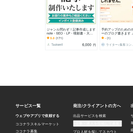
ジャンル問わず！記事作成します
予約アップのための
note・SEO・LP・嘆願書・大人
ーのブログ書きます 
向け・ニッチ、お任せを！
魅力が伝わりやすい
5.0
(171)
-
(1)
アップ狙いませんか
6,000
Taskwell
ライター×集客コン
円