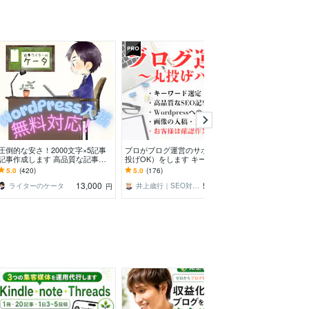
圧倒的な安さ！2000文字×5記事
プロがブログ運営のサポート（丸
SEO対策の記事
記事作成します 高品質な記事を
投げOK）をします キーワード選
丁寧に執筆します
作成します！WordPress下書き入
定・記事執筆・入稿（画像・文字
でワードプレス
5.0
(420)
5.0
(176)
5.0
(349)
稿無料！
装飾）・修正対応
1枚つけます！
13,000
50,000
ライターのケータ
井上歳行｜SEO対策×Webライティング
円
円