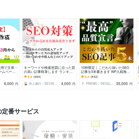
使用で文章・
キーワードや検索意図に沿った質
10枠限定｜こだわり抜いたSEO
ームペー
の高い記事執筆します ランキン
記事を5本書きます WP入稿無
、ゲーム記事
グ1位獲得済ライター、出版賞受
料！キーワード、構成、SEO対策
5.0
(464)
5.0
(442)
！
賞ライターが心をこめて
も丸ごとお任せ！
6,000
4,000
35,000
井上歳行｜SEO対策×Webライティング
PREMO｜SEO記事＆X運用の専門家
円
円
円
の定番サービス