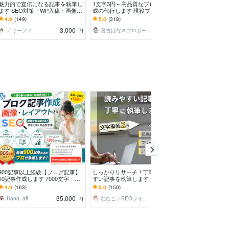
魅力的で宣伝になる記事を執筆し
1文字3円～高品質なブログ記事作
法律・資格・時
ます SEO対策・WP入稿・画像選
成の代行します 現役ブロガーが
事・コラムを書き
定無料・ジャンル不問
あなたの「書いてほしい」記事を
年の行政書士が
4.9
(149)
5.0
(318)
5.0
(146)
作成
サイト価値を最
3,000
3,000
アリーファ
宮古はな☺︎ブロガーでライター
円
円
900記事以上経験【ブログ記事】
しっかりリサーチ！丁寧に読みや
あなたの集客媒
10記事作成します 7000文字・ワ
すい記事を執筆します 【SEO】
ます Kindle・no
ードプレス入稿可！キーワード選
と【読みやすさ】にこだわった記
わりに作成・投
4.9
(163)
5.0
(150)
5.0
(6)
定・画像全込み
事に仕上げます
35,000
6,000
Hana_aff
ななこ／SEOライター
円
円