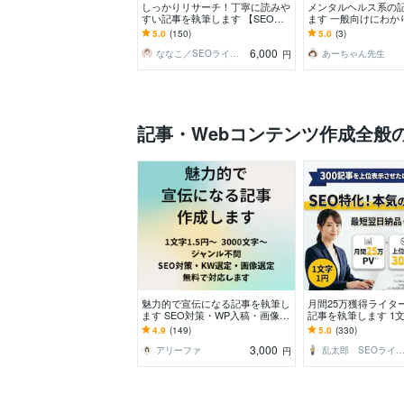
しっかりリサーチ！丁寧に読みや
メンタルヘルス系の
すい記事を執筆します 【SEO】
ます 一般向けにわか
と【読みやすさ】にこだわった記
専門的な情報をお届
5.0
(150)
5.0
(3)
事に仕上げます
6,000
ななこ／SEOライター
あーちゃん先生
円
記事・Webコンテンツ作成全般
魅力的で宣伝になる記事を執筆し
月間25万獲得ライター
ます SEO対策・WP入稿・画像選
記事を執筆します 1
定無料・ジャンル不問
価格！WP入稿無料！
4.9
(149)
5.0
(330)
字数自由！
3,000
アリーファ
乱太郎 SEOライ
円