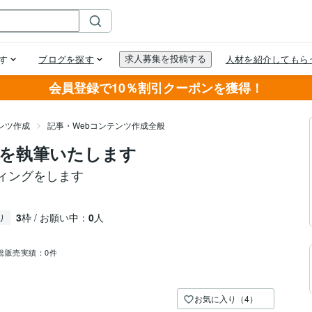
会員登録で10％割引クーポンを獲得！
ンツ作成
記事・Webコンテンツ作成全般
を執筆いたします
ィングをします
3
枠 / お願い中：
0
人
り
総販売実績：
0件
お気に入り（4）