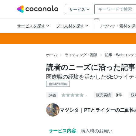
ホーム
ライティング・翻訳
記事・Webコンテ
読者のニーズに沿った記事
医療職の経験を活かしたSEOライテ
物品配送可能
0
件
-
販売実績
残
評価
マツシタ｜PTとライターの二面性
サービス内容
購入時のお願い