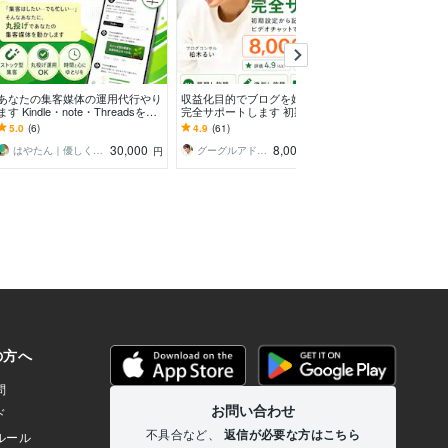
あなたの集客媒体の運用代行やり
収益化目的でブログを始める人を
プロの占い師×
ます Kindle・note・Threadsを代
完全サポートします 初期設定か
占い記事を執筆
わりに作成・投稿
ら記事の書き方までビデオチャッ
ト・12星座・風
5.0
(6)
4.9
(61)
5.0
(23)
トで丁寧に教えます！
ルなど幅広く対
30,000
8,000
はやたん｜優しく執筆・運用・健康サポート
グーグルアドセンス合格サポートドットコム
ヴェルティー
円
円
/90分