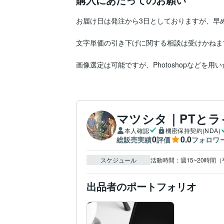
お届け日は発注から3日としておりますが、早
文字単価の引き下げに関する相談は受けかねま
画像選定は可能ですが、Photoshopなどを
マツシタ｜PTと
本人確認
機密保持契約(NDA)
0
0.0
総販売実績
評価
フォロワ
スケジュール
活動時間：週15~20時間（
出品者のポートフォリオ