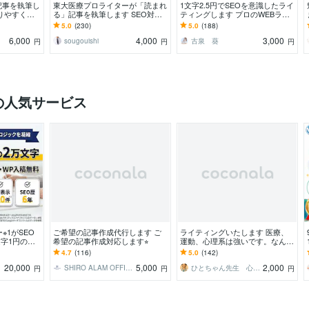
記事を執筆し
東大医療プロライターが「読まれ
1文字2.5円でSEOを意識したライ
りやすく、
る」記事を執筆します SEO対
ティングします プロのWEBライ
けします。
策・監修案件も万全です！
ターがSEO対策済みの記事を作成
5.0
(230)
5.0
(188)
します
6,000
4,000
3,000
sougouishi
古泉 葵
円
円
円
の人気サービス
※1がSEO
ご希望の記事作成代行します ご
ライティングいたします 医療、
文字1円の低
希望の記事作成対応します⭐︎
運動、心理系は強いです。なんで
記事数・文
もご相談ください。
4.7
(116)
5.0
(142)
20,000
5,000
2,000
ター
SHIRO ALAM OFFICE
ひとちゃん先生 心と身体のサポーター
円
円
円