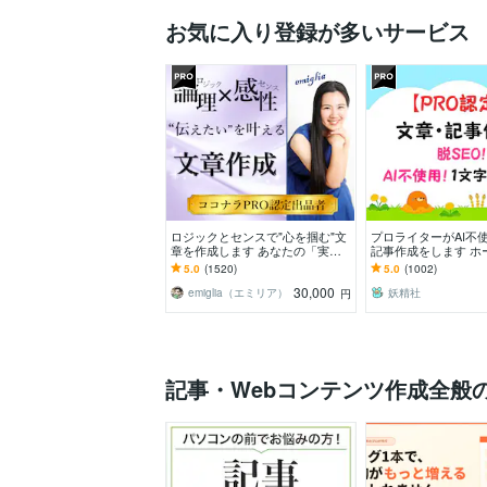
お気に入り登録が多いサービス
ロジックとセンスで"心を掴む"文
プロライターがAI不
章を作成します あなたの「実現
記事作成をします ホ
したい未来」を叶えるための渾身
ジ、アフィリエイト
5.0
(1520)
5.0
(1002)
のライティング
なども楽しく執筆中
30,000
emiglia（エミリア）
妖精社
円
記事・Webコンテンツ作成全般