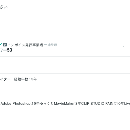
さい
インボイス発行事業者
未登録
53
ワー
エイター
経験年数 : 3年
年
Adobe Photoshop:10年
ゆっくりMovieMaker:3年
CLIP STUDIO PAINT:10年
Li
画編集