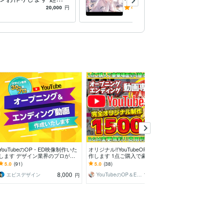
業などこれからモーシ
sでアニメをお作りします
20,000
円
4.3
(3)
13,000
円
ゴが必要な方へ
YouTubeのOP・ED映像制作いた
オリジナル!!YouTubeOP•EDを制
YouTubeチャ
します デザイン業界のプロがブ
作します 1点ご購入で豪華トラン
画を制作ます 
ランドイメージづくりのお手伝い
ジションをプレゼントします！
観を一瞬で伝える
5.0
(91)
5.0
(38)
5.0
(29)
制作
8,000
15,000
エビスデザイン
YouTubeのOP＆ED専門店
WASABI COM
円
円