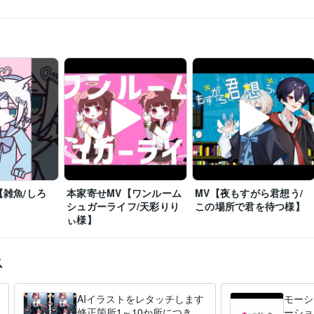
e2d
【雑魚/しろ
本家寄せMV【ワンルーム
MV【夜もすがら君想う/
シュガーライフ/天彩りり
この場所で君を待つ様】
ぃ様】
ス
AIイラストをレタッチします
モーシ
修正箇所1～10か所につき13,
ーショ