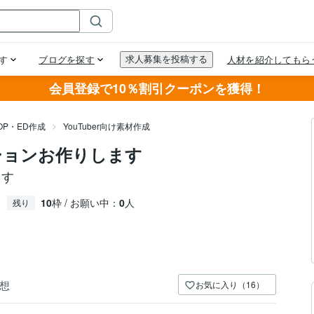
会員登録で10％割引クーポンを獲得！
OP・ED作成
YouTuber向け素材作成
ションお作りします
ます
10
枠 / お願い中：
0
人
残り
想
お気に入り（16）