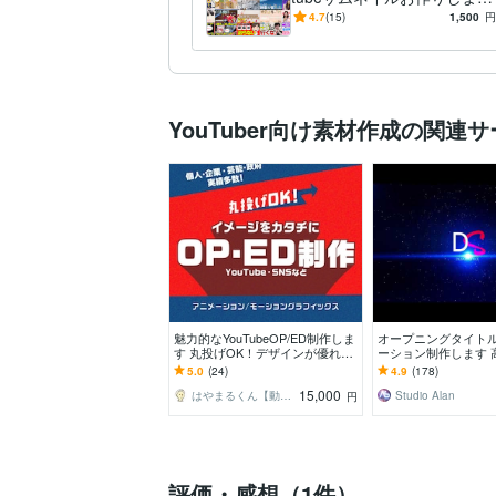
す！
4.7
(15)
1,500
円
YouTuber向け素材作成の関連
魅力的なYouTubeOP/ED制作しま
オープニングタイトル
す 丸投げOK！デザインが優れ
ーション制作します 
た、高品質な動画をご提供！
イクオリティの証！
5.0
(24)
4.9
(178)
り！
15,000
はやまるくん【動画・アニメーション制作】
Studio Alan
円
評価・感想（1件）