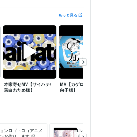
もっと見る
本家寄せMV【サイハテ/
MV【カゲロウデイズ/日
本家寄せMV【
茉白わため様】
向子様】
e/ぞーん
ョンロゴ・ロゴアニメ
Live2dアニメーションをお作
ンお作りします 起
りします Live2dとAfterEffect