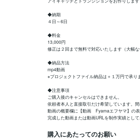
アイキャッチとトランジションをお作りします！
◆納期

４日～6日

◆料金

13,000円

修正は２回まで無料で対応いたします（大幅な
◆納品方法

mp4動画

※プロジェクトファイル納品は＋１万円で承りま
◆注意事項

ご購入後のキャンセルはできません。

依頼者本人と直接取引だけ希望しています。間
動画の概要欄に【動画　Fyamaエフヤマ】の表
完成した動画または動画URLを制作実績とし
購入にあたってのお願い