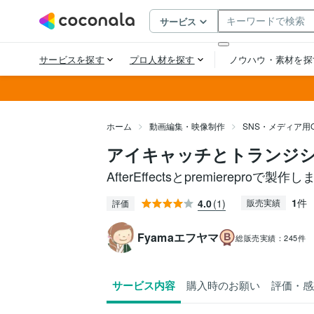
ホーム
動画編集・映像制作
SNS・メディア用
アイキャッチとトランジ
AfterEffectsとpremiereproで製作し
1
件
4.0
(1)
販売実績
評価
Fyamaエフヤマ
総販売実績：
245件
サービス内容
購入時のお願い
評価・感