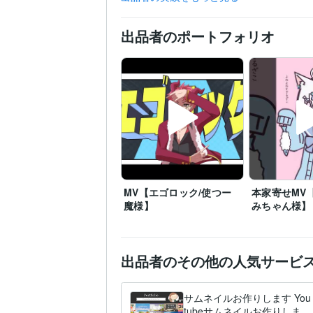
動画編集・映像制作
得意分野
動画編集・映像制作
Liv
出品者のポートフォリオ
英語
日常会話レベル
語学力
MV【エゴロック/使つー
本家寄せMV
魔様】
みちゃん様】
出品者のその他の人気サービ
サムネイルお作りします You
tubeサムネイルお作りしま