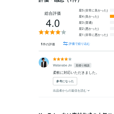
星5 (非常に良かった)
総合評価
星4 (良かった)
4.0
星3 (普通)
星2 (悪かった)
星1 (非常に悪かった)
1
評価で絞り込む
件の評価
Watanabe Jin
見積り相談
柔軟に対応いただきました。
参考になった
出品者からの返信を読む