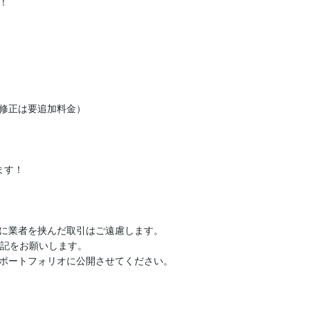


修正は要追加料金）

す！

に業者を挟んだ取引はご遠慮します。

記をお願いします。

てポートフォリオに公開させてください。