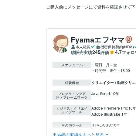
ご購入前にメッセージにて資料を確認させて下
Fyamaエフヤマ
本人確認
機密保持契約(NDA)
245
4.7
総販売実績
評価
フォロ
スケジュール
・曜日　月～金

・時間帯　正午～18:00
クリエイター / 動画クリ
経験職種
JavaScript:10年
プログラミング言
語・フレームワーク
Adobe Premiere Pro:10
ビジネス・クリエイ
ティブツール
Adobe Illustrator:1年
HTML/CSS:10年
その他ツール
出品者の実績をもっと見る
動