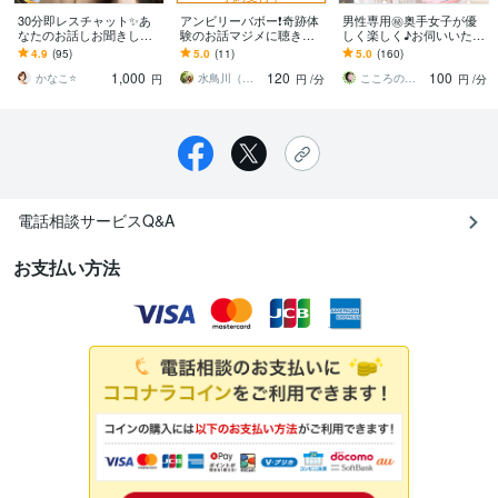
30分即レスチャット✨️あ
アンビリーバボー❗️奇跡体
男性専用㊙奥手女子が優
なたのお話しお聞きしま
験のお話マジメに聴きま
しく楽しく♪お伺いいたし
す 雑談/愚痴/人に言えない
す 信じられない奇跡体験
ます 和み※眠れない＊おっ
4.9
(95)
5.0
(11)
5.0
(160)
悩み/恋愛相談/秘密/話して
★摩訶不思議な体験★聴
とり＊内緒話＊レス＊癒
1,000
120
100
スッキリ
かせてください！
し＊性のお悩み＊
かなこ⭐️
水鳥川（みどりかわ）るい
こころのよろず屋・和らぎの陽”すず”
円
円
/分
円
/分
電話相談サービスQ&A
お支払い方法