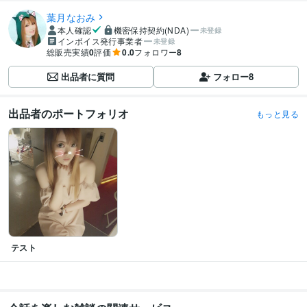
葉月なおみ
本人確認
機密保持契約(NDA)
未登録
インボイス発行事業者
未登録
総販売実績
0
評価
0.0
フォロワー
8
出品者に質問
フォロー
8
出品者のポートフォリオ
もっと見る
テスト