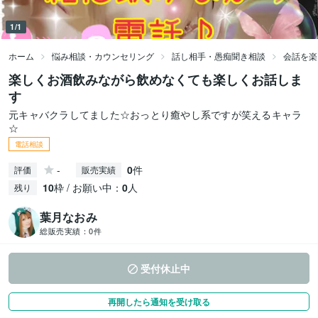
1/1
ホーム
悩み相談・カウンセリング
話し相手・愚痴聞き相談
会話を楽
楽しくお酒飲みながら飲めなくても楽しくお話しま
す
元キャバクラしてました☆おっとり癒やし系ですが笑えるキャラ
☆
電話相談
-
0
件
評価
販売実績
10
枠 / お願い中：
0
人
残り
葉月なおみ
総販売実績：
0件
受付休止中
再開したら通知を受け取る