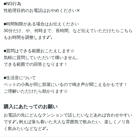
■NG行為

性処理目的のお電話はおやめください✕

■時間制限がある場合はお伝えください

30分だけ、や、何時まで、長時間、など伝えていただけたらこちら
もお時間を調整します♪*｡

■質問はできる範囲おこたえします☆

気軽に質問していただいて構いません。

できる範囲での回答となります！

■生活音について

ペットの小鳥が同じ部屋にいるので鳴き声が聞こえるかもです！

ご理解いただけたら助かります☆
購入にあたってのお願い
お電話の先にどんなテンションで話したいなどあれば合わせやすい
です♪*｡例えば落ち着いた大人な雰囲気で飲みたい、楽しくノリ良
く飲みたいなどなど♪*｡