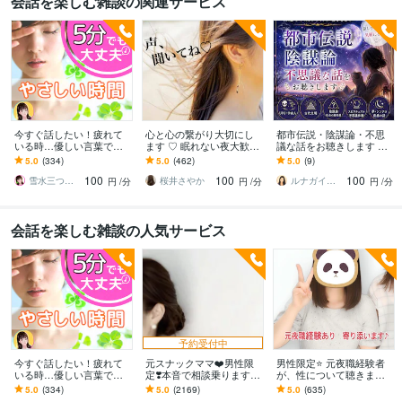
会話を楽しむ雑談の関連サービス
今すぐ話したい！疲れて
心と心の繋がり大切にし
都市伝説・陰謀論・不思
いる時…優しい言葉で話
ます ♡ 眠れない夜大歓迎
議な話をお聴きします ☘️
します 何でもどうぞ✨愚
♡私もなかなか寝れない
周りに話しづらい話題も
5.0
(334)
5.0
(462)
5.0
(9)
痴/恋愛♡/雑談/寂しい/モ
人なの
気軽にどうぞ☘️
100
100
100
ヤモヤ/楽しい♪
雪水三つ葉☘️あったかコミュニケーション
桜井さやか
ルナガイド✦ 結月 Yuzuki
円
/分
円
/分
円
/分
会話を楽しむ雑談の人気サービス
予約受付中
今すぐ話したい！疲れて
元スナックママ❤️男性限
男性限定⭐️ 元夜職経験者
いる時…優しい言葉で話
定❣️本音で相談乗ります
が、性について聴きます
します 何でもどうぞ✨愚
私に頼ってみませんか❤️
性のお悩みや好きな趣
5.0
(334)
5.0
(2169)
5.0
(635)
痴/恋愛♡/雑談/寂しい/モ
味方になります。
味…安心して打ち明けて