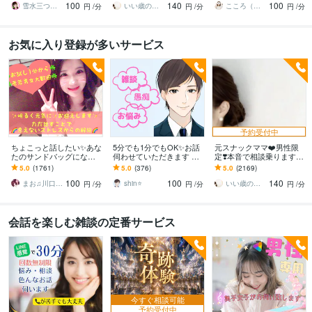
100
140
100
ヤモヤ/楽しい♪
ねʕ•ᴥ•ʔ
雪水三つ葉☘️あったかコミュニケーション
いい歳のエリー♡
こころ（＾_＾）
円
/分
円
/分
円
/分
お気に入り登録が多いサービス
予約受付中
ちょこっと話したい✨あな
5分でも1分でもOK✨お話
元スナックママ❤️男性限
たのサンドバッグになり
伺わせていただきます 愚
定❣️本音で相談乗ります
ます 女性も大歓迎✨秘密
痴・相談・雑談なんでも
私に頼ってみませんか❤️
5.0
(1761)
5.0
(376)
5.0
(2169)
厳守☘️話すことでお気持
お話ください♪
味方になります。
100
100
140
ちが晴れやかに☘️
まお♫川口茉央♫
shin⭐️
いい歳のエリー♡
円
/分
円
/分
円
/分
会話を楽しむ雑談の定番サービス
今すぐ相談可能
予約受付中