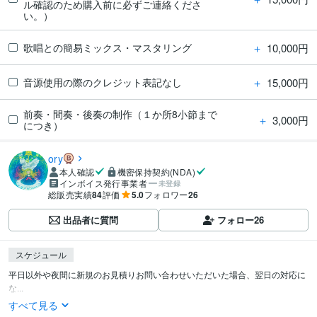
ル確認のため購入前に必ずご連絡くださ
い。）
＋
10,000円
歌唱との簡易ミックス・マスタリング
＋
15,000円
音源使用の際のクレジット表記なし
前奏・間奏・後奏の制作（１か所8小節まで
＋
3,000円
につき）
ory
本人確認
機密保持契約(NDA)
インボイス発行事業者
未登録
総販売実績
84
評価
5.0
フォロワー
26
出品者に質問
フォロー
26
スケジュール
平日以外や夜間に新規のお見積りお問い合わせいただいた場合、翌日の対応に
な...
すべて見る