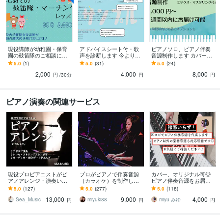
現役講師が幼稚園・保育
アドバイスシート付・歌
ピアノソロ、ピアノ伴奏
園の鼓笛隊のご相談にの
声を診断します 今より少
音源制作します カバー、
ります 初めての鼓笛指導
し上手になりたい方へ、
歌ってみた/PCを使用した
5.0
(1)
5.0
(31)
5.0
(24)
で授業準備に悩んでいる
友達に相談するような気
高音質音源
2,000
4,000
8,000
先生へ
軽な診断
円
/30分
円
円
ピアノ演奏の関連サービス
現役プロピアニストがピ
プロがピアノで伴奏音源
カバー、オリジナル可◎
アノアレンジ・演奏いた
（カラオケ）を制作しま
ピアノ伴奏音源をお届け
します 一切妥協なし！経
す 結婚式や動画UPに最
します 譜面いらず！耳コ
5.0
(127)
5.0
(277)
5.0
(118)
験豊富だからこそ安心で
適！ピアノ１本で完結す
ピで高音質なピアノ伴奏
13,000
9,000
4,000
きるアレンジを
るから納品が早い！
音源を制作します♪
Sea_Music
miyuki88
miyu みゆ
円
円
円