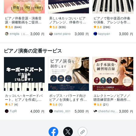
ピアノ伴奏音源・演奏音
美しい&カッコいい ピア
ピアノで歌や楽器の伴奏
源・俯瞰動画をご提供し
ノアレンジ、伴奏作りま
や演奏、アレンジを作り
ます 楽器演奏、歌のお供
す ほぼ9割の方がリピー
ます ！コード譜のみ、楽
5.0
(644)
5.0
(936)
5.0
(296)
に♪練習・音取り・お手
ト！リピーター様割引あ
譜が無くてもOK！様々な
3,000
3,000
3,000
本・お楽しみ用に♪
り！！！
ご要望に応えます。
emiglia（エミリア）
carrot piano
kayoyan
円
円
円
ピアノ演奏の定番サービス
カッコいい キーボードパ
ポップス・バラード向け
エレクトーン／ピアノ／
ート、ピアノを作成しま
ピアノを演奏します 作編
聴音練習音声・動画作り
す まずはお気軽にご相談
曲・ミックス経験を活か
ます 動画を真似して上
4.7
(4)
5.0
(1)
5.0
(21)
ください！
し楽曲に馴染むピアノを
達！合唱音取り・音大受
4,000
5,000
3,000
演奏します。
験・グレード試験対策も
FujiR
mahiro_001
cheerful music｜音楽講師
円
円
円