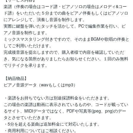
楽譜（伴奏の場合はコード譜・ピアノソロの場合はメロディ&コー
ド譜）をいただいた５分までの曲をピアノ伴奏もしくはピアノソロ
にアレンジして、演奏し音源を制作します。

実際に鍵盤を弾いたタッチを活かして、PCで編集作業を行い、ピ
アノ音源を制作します。

ミックスマスタリング付きですので、そのままBGMや歌唱の伴奏と
してご利用いただけます。

完成後音源を提出しますので、購入者様で内容を確認していただ
き、気になる箇所がありましたらお知らせください。１回のみ無料
でリテイクを承ります。

【納品物品】

ピアノ音源データ（wavもしくはmp3）

・楽譜をお持ちでない方は別途採譜料金をいただきます。

この場合の楽譜は動画に表示されているものや、コードが載ってい
るサイト、MIDIデータではなく、PDFや写真等(jpeg、png)のデー
タとさせていただきます。

・5分を超える楽曲は追加料金にて対応いたします。

・商用利用についてはご相談ください。
