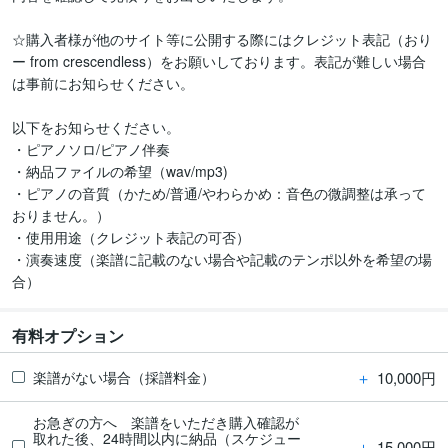
☆購入者様が他のサイト等に公開する際にはクレジット表記（おり
ー from crescendless）をお願いしております。表記が難しい場合
は事前にお知らせください。

以下をお知らせください。

・ピアノソロ/ピアノ伴奏

・納品ファイルの希望（wav/mp3)

・ピアノの音質（かため/普通/やわらかめ：音色の微調整は承って
おりません。）

・使用用途（クレジット表記の可否）

・演奏速度（楽譜に記載のない場合や記載のテンポ以外を希望の場
合）
有料オプション
＋
10,000円
楽譜がない場合（採譜料金）
お急ぎの方へ 楽譜をいただき購入確認が
取れた後、24時間以内に納品（スケジュー
＋
15,000円