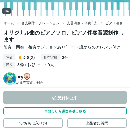
1/4
ホーム
音楽制作・ナレーション
楽器演奏・伴奏代行
ピアノ演奏
オリジナル曲のピアノソロ、ピアノ伴奏音源制作し
ます
前奏・間奏・後奏オプションあり/コード譜からのアレンジ付き
5.0
(2)
2
件
評価
販売実績
3
枠 / お願い中：
0
人
残り
ory
総販売実績：
84件
受付休止中
再開したら通知を受け取る
お気に入り(5)
出品者に質問