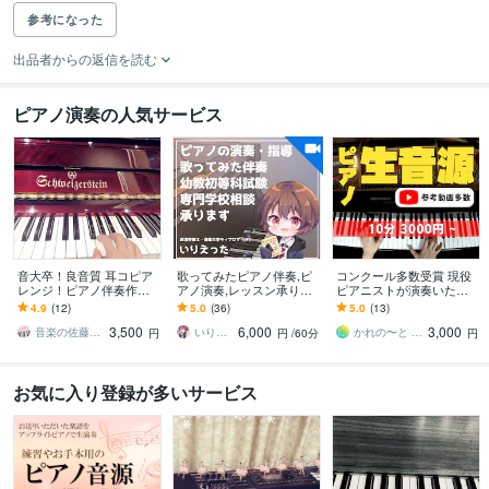
参考になった
出品者からの返信を読む
ピアノ演奏の人気サービス
音大卒！良音質 耳コピア
歌ってみたピアノ伴奏,ピ
コンクール多数受賞 現役
レンジ！ピアノ伴奏作り
アノ演奏,レッスン承りま
ピアニストが演奏いたし
ます 歌ってみた伴奏 良音
す ピアノの演奏,伴奏,レッ
ます 10分3000円〜の格安
4.9
(12)
5.0
(36)
5.0
(13)
質なピアノ音源を作成致
スン承ります(キー指定/耳
でお届けします！俯瞰映
3,500
6,000
3,000
します。
コピ可)！
像付きも◎
音楽の佐藤さん
いりえった
かれの〜と carrenote
円
円
/60分
円
お気に入り登録が多いサービス