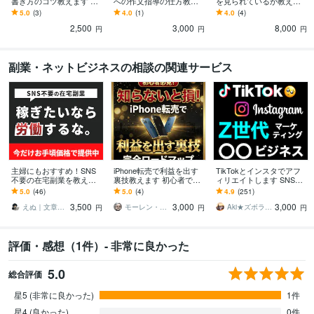
書き方のコツ教えます 約9
への作文指導の仕方教え
を見られているか教えま
000字！心理学も使った商
ます 入試に必要なのに、
す 日芸に受かる人の共通
5.0
(3)
4.0
(1)
4.0
(4)
品文の書き方ひとつで変
作文が苦手なお子様に困
項、教授がチェックして
2,500
3,000
8,000
わります
っているお母様へ！
る所を教えます
円
円
円
副業・ネットビジネスの相談の関連サービス
主婦にもおすすめ！SNS
iPhone転売で利益を出す
TikTokとインスタでアフ
不要の在宅副業を教えま
裏技教えます 初心者でも
ィリエイトします SNSを
す AI｜自動化｜スマホ｜n
理解しやすい、利益の出
運用してコンプレックス
5.0
(46)
5.0
(4)
4.9
(251)
ote｜初心者｜仕組み｜ブ
し方を丁寧に解説します
ビジネスで稼ぎたい人必
3,500
3,000
3,000
ログ
見です
えぬ｜文章を起点に売上最大化
モーレン・バフェット
Aki★ズボラでも副業で稼ぐ
円
円
円
評価・感想（1件）- 非常に良かった
5.0
総合評価
星5 (非常に良かった)
1件
星4 (良かった)
0件