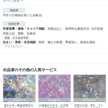
すべて見る
受賞歴
手作りの精油を使った化粧品
得意分野
学習指導・資格・キャリア相談
丸暗記なし　効率的な勉強方法
日大芸術
学部入試　受験　合格法
受検 日大芸術学部
住まい・美容・生活相談
美容　個人の体質、季節別に、精油を調合
アロマセラピー
出品者のその他の人気サービス
受付休止中
受付休止中
受付休止中
売れやすい商品説明文の
お母様ができる、お子様
日芸の入試、何を、どこ