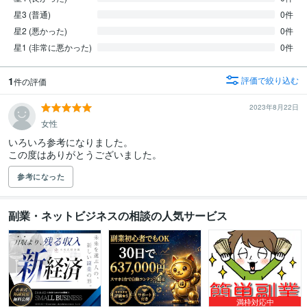
星3 (普通)
0件
星2 (悪かった)
0件
星1 (非常に悪かった)
0件
1
評価で絞り込む
件の評価
2023年8月22日
女性
いろいろ参考になりました。

この度はありがとうございました。
参考になった
副業・ネットビジネスの相談の人気サービス
満枠対応中