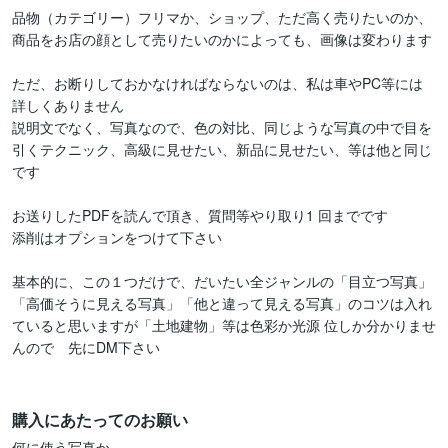
品物（カテゴリー）フリマか、ショップ、ただ高く売りたいのか、
商品をお店の顔として売りたいのかによっても、画像は変わります

ただ、お断りしておかなければならないのは、私は車やPC等には
詳しくありません

説明文でなく、写真なので、色の対比、同じような写真の中で目を
引くテクニック、高級に見せたい、新品に見せたい、等は他と同じ
です

お送りしたPDFを読んで頂き、質問等やり取り1 回までです

添削はオプションをつけて下さい

基本的に、この１つだけで、だいたい全ジャンルの「目立つ写真」
「高価そうに見える写真」「他と違って見える写真」のコツは入れ
ていると思いますが「土地建物」等は色彩か光源 位しか分かりませ
んので　先にDM下さい

購入にあたってのお願い
何に使う写真か
