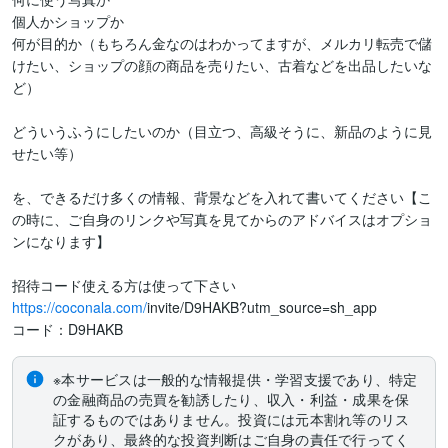
個人かショップか

何が目的か（もちろん金なのはわかってますが、メルカリ転売で儲
けたい、ショップの顔の商品を売りたい、古着などを出品したいな
ど）

どういうふうにしたいのか（目立つ、高級そうに、新品のように見
せたい等）

を、できるだけ多くの情報、背景などを入れて書いてください【こ
の時に、ご自身のリンクや写真を見てからのアドバイスはオプショ
ンになります】

https://coconala.com/
invite/D9HAKB?utm_source=sh_app

※本サービスは一般的な情報提供・学習支援であり、特定
の金融商品の売買を勧誘したり、収入・利益・成果を保
証するものではありません。投資には元本割れ等のリス
クがあり、最終的な投資判断はご自身の責任で行ってく