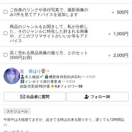
ご自身のリンクや添付写真で、撮影画像の
＋
500円
み1件を見てアドバイスを追加します
商品のジャンルをお聞きして、私が分析し
た、そのジャンルに特化した好まれる画像
＋
1,000円
や、どこのフリマサイトがいいか等をアド
バイス
高く売れる商品画像の撮り方、とのセット
＋
2,000円
(500円お得)
龍 香ほり
本人確認
機密保持契約(NDA)
未登録
インボイス発行事業者
未登録
総販売実績
10
評価
4.6
フォロワー
38
出品者に質問
フォロー
38
スケジュール
午前中は大抵寝てますが、起きてる時は出来る限りすぐ、遅くても12時間以
内...