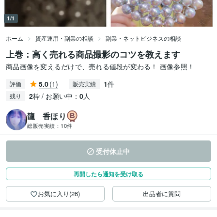
1/1
ホーム
資産運用・副業の相談
副業・ネットビジネスの相談
上巻：高く売れる商品撮影のコツを教えます
商品画像を変えるだけで、売れる値段が変わる！ 画像参照！
5.0
(1)
1
件
評価
販売実績
2
枠 / お願い中：
0
人
残り
龍 香ほり
総販売実績：
10件
受付休止中
再開したら通知を受け取る
お気に入り(26)
出品者に質問