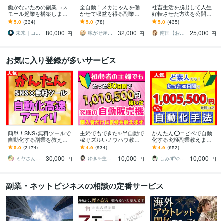
働かないための副業→ス
全自動！メカにゃんを働
社畜生活を脱出して人生
モール起業を構築します
かせて収益を得る副業教
好転させた方法を公開し
初心者から個別伴走｜長
えます スマホ１台｜超初
ます ツールで自動化→底
5.0
(334)
5.0
(78)
5.0
(435)
期で回るビジネスづくり
心者向け｜放置型副業｜
辺人生から解放されて理
80,000
32,000
25,000
と実務AIスキル
自動コンテンツ販売
想の生活♪
未来｜コンテンツ起業ラボ
稼がせ屋まさる｜プロマーケター｜２冠達成
南国【おうち副業で月収100万】
円
円
円
お気に入り登録が多いサービス
簡単！SNS×無料ツールで
主婦でもできた✨半自動で
かんたん⭕️コピペで自動
自動化する副業を教えま
稼ぐズルいノウハウ教え
化する究極副業教えます
す 【マンツーマンサポー
ます 3ステップで作成可
超ずるい⚠️スキル経験ゼ
5.0
(2174)
4.9
(934)
4.9
(652)
ト】3ステップ作業！仕組
能！ほぼ放置で稼ぐ前代
ロでもできる新世代の手
30,000
10,000
10,000
みを増産で加速化
未聞のおすすめ副業！
法【超入門編】
ミヤさん【ネットで月収450万円達成】
ゆき✨主婦でも月収100万円✨
しみずや＠自動化月収100万円
円
円
円
副業・ネットビジネスの相談の定番サービス