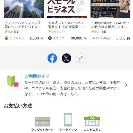
ワンルームマンション投
未来式スモールビジネス
EU価格70%オフ+VATオフ
資についてアドバイスし
講座ます 初心者副業→ス
の仕入れ方伝授します 交
ます ⭐️⭐️⭐️初心者・中級者
モール起業×実践AIスキル
渉なし！メールを送るだ
5.0
(16)
5.0
(114)
5.0
(18)
向け⭐️⭐️⭐️
獲得／自動／スマホ
けでハイブランドを安く
2,500
30,000
5,500
購入する方法
たに＠サラリーマン大家
未来｜コンテンツ起業ラボ
BUYMA副業アドバイザー・クロッキー
円
円
円
ご利用ガイド
サービスの出品、購入、取引の流れ、お支払い方法・手数料
や、ココナラを安心・安全に使って頂くための制度やマナー
など、ココナラの使い方はこちら。
お支払い方法