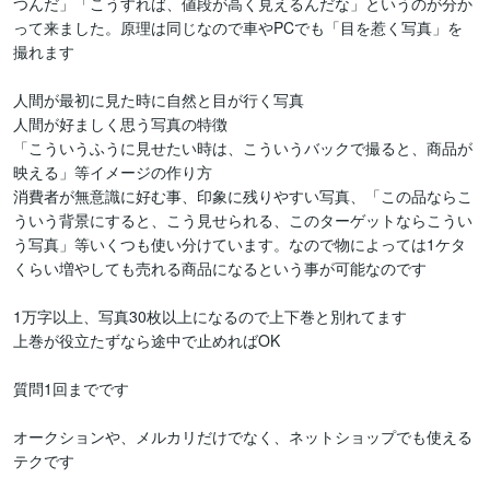
つんだ」「こうすれば、値段が高く見えるんだな」というのが分か
って来ました。原理は同じなので車やPCでも「目を惹く写真」を
撮れます

人間が最初に見た時に自然と目が行く写真

人間が好ましく思う写真の特徴

「こういうふうに見せたい時は、こういうバックで撮ると、商品が
映える」等イメージの作り方

消費者が無意識に好む事、印象に残りやすい写真、「この品ならこ
ういう背景にすると、こう見せられる、このターゲットならこうい
う写真」等いくつも使い分けています。なので物によっては1ケタ
くらい増やしても売れる商品になるという事が可能なのです

1万字以上、写真30枚以上になるので上下巻と別れてます

上巻が役立たずなら途中で止めればOK

質問1回までです

オークションや、メルカリだけでなく、ネットショップでも使える
テクです
