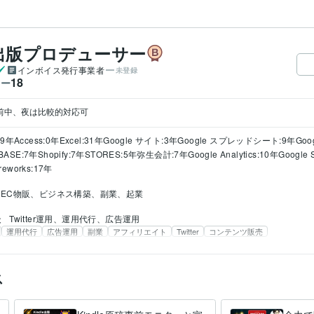
e出版プロデューサー
インボイス発行事業者
未登録
18
ワー
午前中、夜は比較的対応可
9年
Access:0年
Excel:31年
Google サイト:3年
Google スプレッドシート:9年
Goo
BASE:7年
Shopify:7年
STORES:5年
弥生会計:7年
Google Analytics:10年
Google 
ireworks:17年
EC物販、ビジネス構築、副業、起業
談
Twitter運用、運用代行、広告運用
運用代行
広告運用
副業
アフィリエイト
Twitter
コンテンツ販売
ス