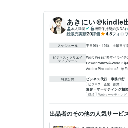
あきにい＠kindl
本人確認
機密保持契約(NDA)
20
4.5
総販売実績
評価
フォロ
スケジュール
平日9時～19時、土曜日
WordPress:10年
ペライチ:
ビジネス・クリエイ
ティブツール
PowerPoint:5年
Word:5年
Adobe Photoshop:31年
F
ビジネス代行・事務代行
得意分野
ビジネス 企業 副業
集客・マーケティング相
SNS
Webマーケティング
出品者のその他の人気サービ