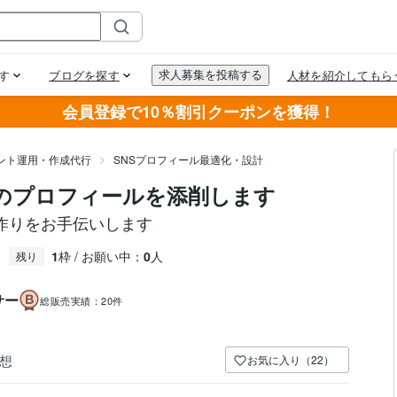
会員登録で10％割引クーポンを獲得！
ウント運用・作成代行
SNSプロフィール最適化・設計
のプロフィールを添削します
作りをお手伝いします
1
枠 / お願い中：
0
人
残り
サー
総販売実績：
20件
想
お気に入り（22）