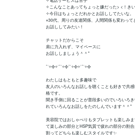
✧電話サービスは苦手

✧こんなことあってちょっと嫌だった> <！きい
✧今日はちょっとだれかとお話ししてたいな。

⭐︎30代、周りの友達関係、人間関係も変わっ
お話ししてみたい！

チャットだからこそ

肩に力入れず、マイペースに

お話ししましょう＾＾*

˚˙༓࿇༓˙˚˙༓࿇˚˙༓࿇༓˙˚˙༓࿇

わたしはもともと多趣味で

友人のいろんなお話しを聴くことも好きで共感
格です。

聞き手側に回ることが普段多いのでいろいろき
れていろんなお話しをたのしんでいます＾＾*

美容院ではおしゃべりもタブレットも楽しみま
て楽しみの部分とHSP気質で疲れの部分の割合
割ってどちらも楽しむスタイルです✨
