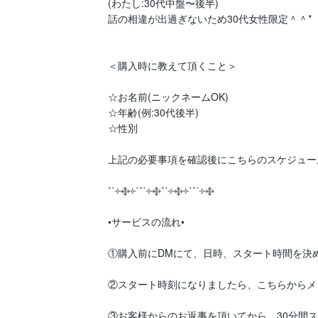
(わたし:30代中盤〜後半)

話の相違が出過ぎないため30代女性限定＾＾*

＜購入時に教えて頂くこと＞

☆お名前(ニックネームOK)

☆年齢(例:30代後半)

☆性別

上記の必要事項を確認後にこちらのスケジュー
˚˙༓࿇༓˙˚˙༓࿇˚˙༓࿇༓˙˚˙༓࿇

•サービスの流れ•

①購入前にDMにて、日時、スタート時間を決め
②スタート時刻になりましたら、こちらからメ
③お客様からのお返事を頂いてから、30分間ス