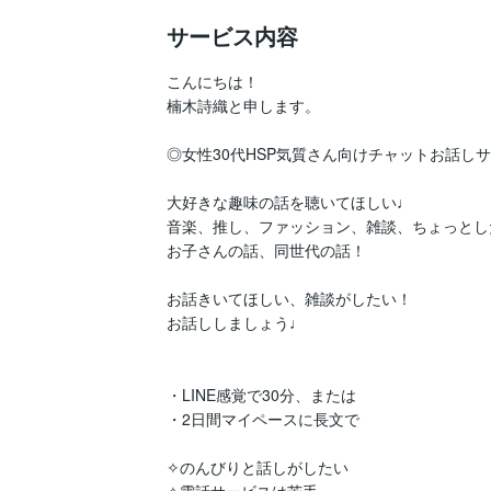
サービス内容
こんにちは！

楠木詩織と申します。

◎女性30代HSP気質さん向けチャットお話しサ
大好きな趣味の話を聴いてほしい♩

音楽、推し、ファッション、雑談、ちょっとし
お子さんの話、同世代の話！

お話きいてほしい、雑談がしたい！

お話ししましょう♩

・LINE感覚で30分、または

・2日間マイペースに長文で

✧のんびりと話しがしたい
