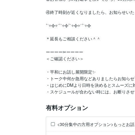
④終了時刻が近くなりましたら、お知らせいた
˚˙༓࿇༓˙˚˙༓࿇˚˙༓࿇༓˙˚˙༓࿇

＊延長もご相談ください＾＾

ーーーー✂ーーーー

＜ご確認ください＞

・平和にお話し展開限定✨

・トーク中何か急用などありましたらお知らせ下
・はじめにDMより日時を決めるとスムーズに対
・スケジュールが合わない時には、お断りさせ
有料オプション
<30分集中の方用オプション>もっとお話し