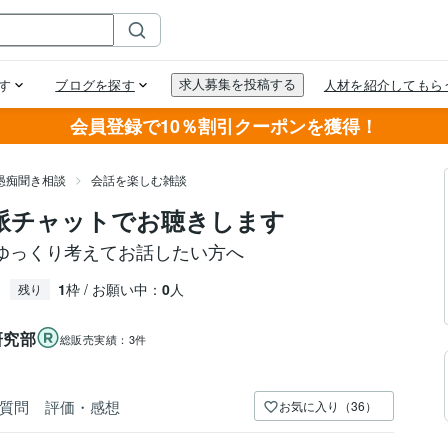
会員登録で10％割引クーポンを獲得！
愚痴聞き相談
会話を楽しむ雑談
ス派チャットでお聴きします
ゆっくり考えてお話したい方へ
1
枠 / お願い中：
0
人
残り
研究部
総販売実績：
3件
質問
評価・感想
お気に入り（36）