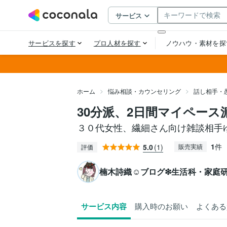
ホーム
悩み相談・カウンセリング
話し相手・
30分派、2日間マイペー
３０代女性、繊細さん向け雑談相手
1
件
5.0
(1)
販売実績
評価
楠木詩織☺︎ブログ❇︎生活科・家庭
サービス内容
購入時のお願い
よくある