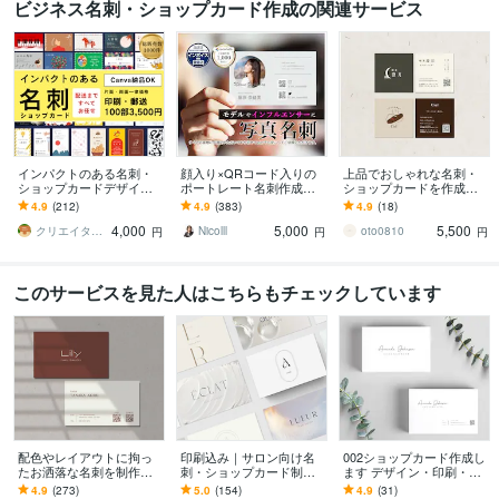
ビジネス名刺・ショップカード作成の関連サービス
インパクトのある名刺・
顔入り×QRコード入りの
上品でおしゃれな名刺・
ショップカードデザイン
ポートレート名刺作成し
ショップカードを作成し
します オプションで印
ます インストラクターや
ます ブランドの世界観を
4.9
(212)
4.9
(383)
4.9
(18)
刷・郵送まで！Canva納
フリーの事業者にオスス
形に｜デザインから印刷
4,000
5,000
5,500
品無料だから編集可◎
メ ポートレート名刺
代行まで対応
クリエイターズアパートメントチーム
Nicolll
oto0810
円
円
円
このサービスを見た人はこちらもチェックしています
配色やレイアウトに拘っ
印刷込み｜サロン向け名
002ショップカード作成し
たお洒落な名刺を制作し
刺・ショップカード制作
ます デザイン・印刷・配
ます シンプル／修正回数
します シンプルに整う、
送まで致します。
4.9
(273)
5.0
(154)
4.9
(31)