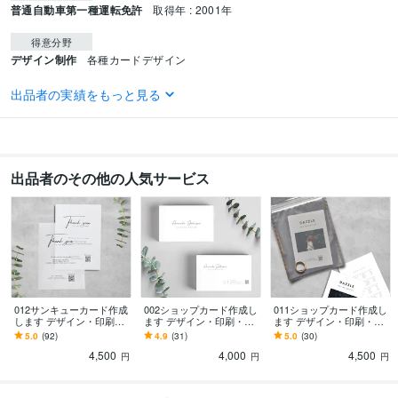
普通自動車第一種運転免許
取得年 : 2001年
得意分野
デザイン制作
各種カードデザイン
語学力
出品者の実績をもっと見る
英語
日常会話レベル
出品者のその他の人気サービス
012サンキューカード作成
002ショップカード作成し
011ショップカード作成し
します デザイン・印刷・
ます デザイン・印刷・配
ます デザイン・印刷・配
配送まで致します。
送まで致します。
送まで致します。
5.0
(92)
4.9
(31)
5.0
(30)
4,500
4,000
4,500
円
円
円