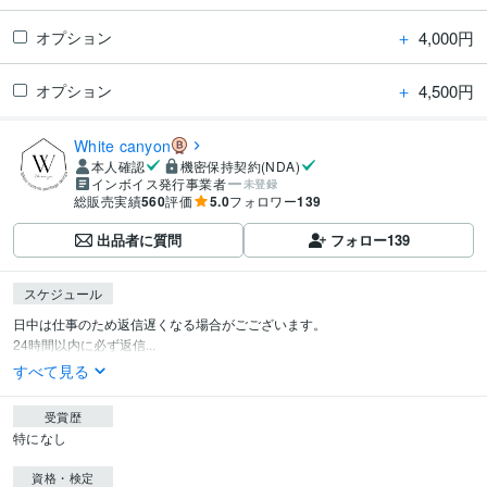
＋
4,000円
オプション
＋
4,500円
オプション
White canyon
本人確認
機密保持契約(NDA)
インボイス発行事業者
未登録
総販売実績
560
評価
5.0
フォロワー
139
出品者に質問
フォロー
139
スケジュール
日中は仕事のため返信遅くなる場合がごございます。

24時間以内に必ず返信...
すべて見る
受賞歴
特になし
資格・検定