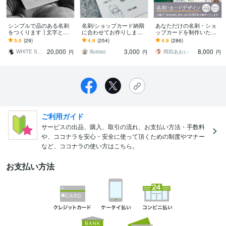
シンプルで品のある名刺
名刺/ショップカード納期
あなただけの名刺・ショ
をつくります │文字とレ
に合わせてお作りします
ップカードを制作いたし
イアウトにこだわってデ
個性を重視した雰囲気の
ます 起業・開業等でオリ
5.0
(29)
4.9
(254)
4.9
(286)
ザインします
あるイラストで他にない
ジナル名刺が必要な方
20,000
3,000
8,000
特別感を。
へ。お安く制作します。
WHITE SUGAR
illustao
岡田あおい
円
円
円
ご利用ガイド
サービスの出品、購入、取引の流れ、お支払い方法・手数料
や、ココナラを安心・安全に使って頂くための制度やマナー
など、ココナラの使い方はこちら。
お支払い方法