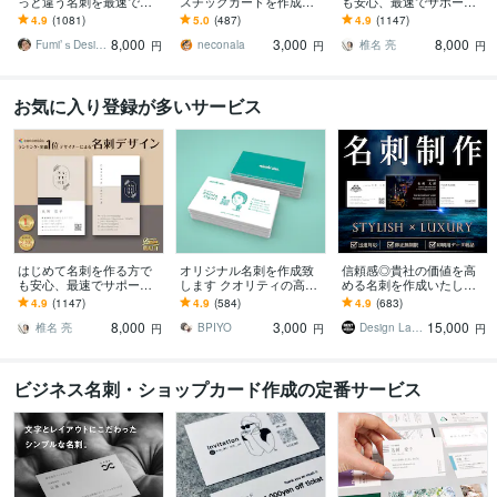
っと違う名刺を最速で作
スチックカードを作成し
も安心、最速でサポート
ります あなただけのオリ
ます 認定証・学生証・社
します 名刺デザイン実績
4.9
(1081)
5.0
(487)
4.9
(1147)
ジナル名刺を！翌日まで
員証・クレドなどクレカ
最多のプロデザイナーが
8,000
3,000
8,000
にデザイン作成します！
サイズのカードに印刷
デザインいたします!
Fumi’ｓDesign
neconala
椎名 亮
円
円
円
お気に入り登録が多いサービス
はじめて名刺を作る方で
オリジナル名刺を作成致
信頼感◎貴社の価値を高
も安心、最速でサポート
します クオリティの高い
める名刺を作成いたしま
します 名刺デザイン実績
素敵な名刺デザインを
す 修正回数無制限◇スタ
4.9
(1147)
4.9
(584)
4.9
(683)
最多のプロデザイナーが
イリッシュ＆高級感で魅
8,000
3,000
15,000
デザインいたします!
せるモダンデザイン
椎名 亮
BPIYO
Design Lab｜名刺・地図・印刷物
円
円
円
ビジネス名刺・ショップカード作成の定番サービス