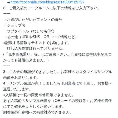
　→
https://coconala.com/blogs/2814933/129727
2．ご購入後のトークルームに以下の情報をご入力下さい。

ーー

・お選びいただいたフォントの番号

・ショップ名

・サブタイトル（なしでもOK）

・その他（URLやSNS、QRコード情報など）

※記載する情報はテキストでお願します。　

　打ち込み作業は行っておりません。

(「見本画像通り」等、はご遠慮下さい。印刷後に誤字脱字が見つ
かっても補償出来ません。)

ーー

3．ご入金の確認ができましたら、お客様のカスタマイズサンプル
画像をお送りします。

4．サンプル確認が完了しましたら印刷業者にて印刷し、お客様へ
直送いたします。

※入稿後は一切の変更や修正等できません。

必ず入稿前のサンプル画像を（QRコードの読取等）お客様の責任
にてご確認をよろしくお願いします。

到着後の印刷物への補償対応できません。
