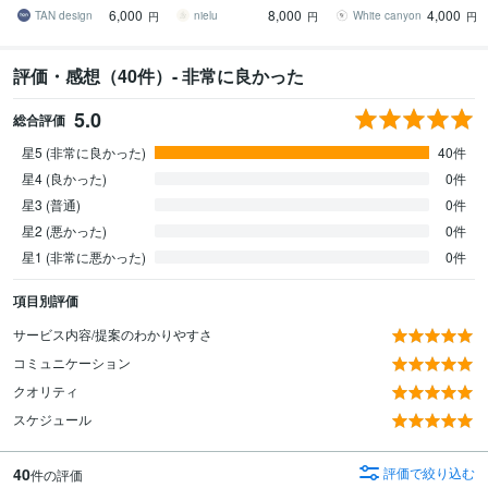
無制限・QRコード作成無
選べるデザイン60種類
6,000
8,000
4,000
料／印刷対応◯
TAN design
nielu
White canyon
円
円
円
評価・感想（40件）- 非常に良かった
5.0
総合評価
星5 (非常に良かった)
40件
星4 (良かった)
0件
星3 (普通)
0件
星2 (悪かった)
0件
星1 (非常に悪かった)
0件
項目別評価
サービス内容/提案のわかりやすさ
コミュニケーション
クオリティ
スケジュール
40
評価で絞り込む
件の評価