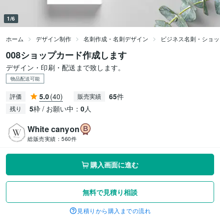
1/6
ホーム
デザイン制作
名刺作成・名刺デザイン
ビジネス名刺・ショッ
008ショップカード作成します
デザイン・印刷・配送まで致します。
物品配送可能
5.0
(40)
65
件
評価
販売実績
5
枠 / お願い中：
0
人
残り
White canyon
総販売実績：
560件
購入画面に進む
無料で見積り相談
見積りから購入までの流れ