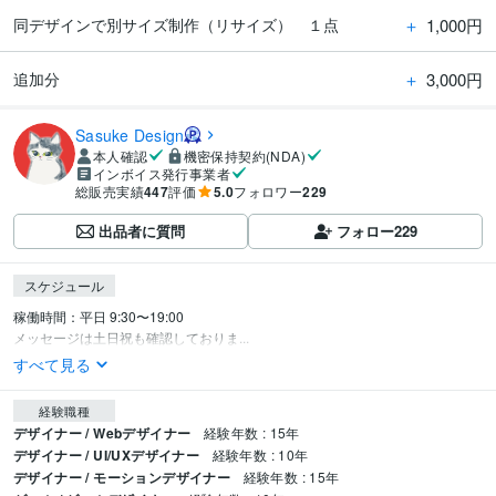
＋
1,000円
同デザインで別サイズ制作（リサイズ） １点
＋
3,000円
追加分
Sasuke Design
本人確認
機密保持契約(NDA)
インボイス発行事業者
総販売実績
447
評価
5.0
フォロワー
229
出品者に質問
フォロー
229
スケジュール
稼働時間：平日 9:30〜19:00

メッセージは土日祝も確認しておりま...
すべて見る
経験職種
デザイナー / Webデザイナー
経験年数 : 15年
デザイナー / UI/UXデザイナー
経験年数 : 10年
デザイナー / モーションデザイナー
経験年数 : 15年