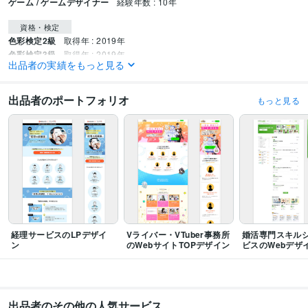
ゲーム / ゲームデザイナー
経験年数 : 10年
資格・検定
色彩検定2級
取得年 : 2019年
色彩検定3級
取得年 : 2019年
出品者の実績をもっと見る
色彩検定UC級
取得年 : 2020年
ビジネス・クリエイティブツール
出品者のポートフォリオ
もっと見る
Google スライド:5年
Keynote:5年
PowerPoint:5年
Adobe Photoshop:16年
Adobe Premiere Pro:5年
Adobe Illustrator:16年
Canva:3年
Figma:5年
Adobe XD:10年
Adobe After Effects:5年
Adobe Animate:6年
得意分野
Web制作・HP作成・EC構築
Web画像デザイン
LP・Webサイトデザイン
アプリUIデザイン
図解・説明画像制作
スライド資料デザイン作成
Figma
canva
XD
photoshop
PSD
スライド
LPデザイン
資料デザイン
アプリUI
UIデザイン
動画編集・映像制作
サービス紹介動画制作
モーショングラフィック動画
経理サービスのLPデザイ
Vライバー・VTuber事務所
婚活専門スキル
制作
ン
のWebサイトTOPデザイン
ビスのWebデザ
サービス紹介動画
ビジネス
企業
広告動画
動画広告
スポンサーブランド
amazon
絵コンテ
アニメーション
使い方動画
出品者のその他の人気サービス