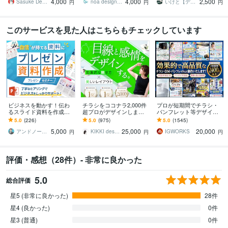
4,000
4,000
2,500
す
ます。
Sasuke Design
noa design studio
いけと【デザインスタジオ LOCAL】
円
円
円
このサービスを見た人はこちらもチェックしています
ビジネスを動かす！伝わ
チラシをココナラ2,000件
プロが短期間でチラシ・
るスライド資料を作成し
超プロがデザインします
パンフレット等デザイン
ます 営業資料・プレゼン
美しいレイアウト、目を
します 名刺、ショップカ
5.0
(226)
5.0
(975)
5.0
(1545)
資料・企画書・セミナー
惹くビジュアルのフライ
ード、DMなど印刷物なら
5,000
25,000
20,000
資料のパワポ作成
ヤー・チラシ
何でも対応可能です
アンドノーツ｜スライドデザイナー
KIKKI design
IGWORKS
円
円
円
評価・感想（28件）- 非常に良かった
5.0
総合評価
星5 (非常に良かった)
28件
星4 (良かった)
0件
星3 (普通)
0件