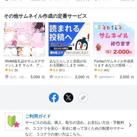
その他サムネイル作成の定番サービス
IRIAM返礼品やサムネデザ
あなたらしさと意図が伝
Fantiaのサムネイル作成承
インします サムネ、アイ
わる図解にします note・
ります あなたの投稿・商
コンリング、ガチャセッ
ブログ・X・インスタ・ス
品のサムネイルを作成致
5.0
(5)
5.0
(31)
5.0
(40)
ト、立ち絵公開画像まで⭐︎
ライド・LP画像も対応
します!!
5,000
2,000
2,000
まの。※自己紹介欄のご確認必須
ゆき＠コンテンツの質底上げ図解制作
yacchan11
円
円
円
ご利用ガイド
サービスの出品、購入、取引の流れ、お支払い方法・手数料
や、ココナラを安心・安全に使って頂くための制度やマナー
など、ココナラの使い方はこちら。