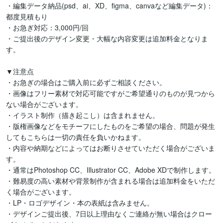
・編集データ納品(psd、ai、XD、figma、canvaなど編集データ)：
都度見積もり

・お急ぎ対応：3,000円/回

・ご提出後のデザイン変更・大幅な内容変更は追加料金となりま
す。

▼注意点

・お急ぎの場合はご購入前に必ずご相談ください。

・画像はフリー素材で対応可能ですがご希望通りのものが見つから
ない場合がございます。

・イラスト制作（描き起こし）は含まれません。

・版権画像などをモチーフにしたものをご希望の場合、問題が発生
してもこちらは一切の責任を負いかねます。

・内容や納期などによってはお断りさせていただく場合がございま
す。

・通常はPhotoshop CC、Illustrator CC、Adobe XDで制作します。

・難易度の高い素材や背景制作が含まれる場合は追加料金をいただ
く場合がございます。

・LP・ロゴデザイン・本の表紙は含みません。

・デザインご提出後、7日以上理由なくご連絡が無い場合はクロー