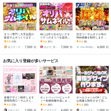
オリパ専門｜大手品質の
AIには作り出せないクオ
目立つ！サムネイル等の
販促サムネつくります 派
リティのオリパを提供し
Web画像を制作します 高
手で高視認性な引きたく
ます 射倖心を煽るギラギ
品質で安心。リーズナブ
5.0
(18)
5.0
(51)
5.0
(6)
なる1枚を作ります！
ラ文字作れます！
ルな価格でご提供いたし
7,500
7,000
4,000
ます。
ありす｜やさしさと笑顔のデザイン屋
あかや_射幸心煽る系女子
noa design studio
円
円
円
お気に入り登録が多いサービス
各種デザイン制作します
ホットペッパービューテ
オールジャンルOK！どん
商用利用◎！サムネイ
ィー各種画像作成します
な画像も制作させて頂き
ル、立ち絵宣伝画像、同
▶画像で差別化！オプシ
ます 画像関連の事はお気
5.0
(72)
5.0
(62)
5.0
(32)
人作品等
ョンで【口コミ訴求カー
軽にご相談下さい！
1,000
4,000
1,000
ド】も作成可能！
のあーる7
ヒヨマムデザイン
チョメグマ_デザイン
円
円
円