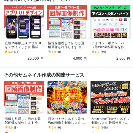
経験15年以上★アプリUI
情報を整理して伝わる図
アイコン・ボタン・パー
をデザインします 構成案
解画像を制作します 企業
ツ等Web素材画像を作り
やラフをもとに、UI設計
での実務経験が豊富なデ
ます Web・アプリ・ゲー
5.0
(21)
5.0
(8)
5.0
(69)
や改修もご相談いただけ
ザインのプロが対応しま
ム・デザインテイスト何
25,000
4,000
2,500
ます
す
でも対応
円
円
円
その他サムネイル作成の関連サービス
情報を整理して伝わる図
目立つ！サムネイル等の
Brain/note/Tipsサムネイル
解画像を制作します 企業
Web画像を制作します 高
制作します 最短当日・修
での実務経験が豊富なデ
品質で安心。リーズナブ
正無制限・丸投げOK・実
5.0
(8)
5.0
(6)
4.9
(148)
ザインのプロが対応しま
ルな価格でご提供いたし
績140件以上！