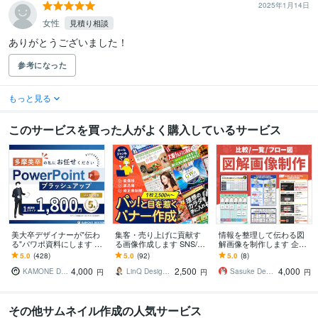
2025年1月14日
女性
見積り相談
ありがとうございました！
参考になった
もっと見る
このサービスを買った人がよく購入しているサービス
美大卒デザイナーが"伝わ
集客・売り上げに貢献す
情報を整理して伝わる図
る"パワポ資料にします 美
る画像作成します SNS/ヘ
解画像を制作します 企業
大卒×ビジネススキルであ
ッダーなどWEB画像全般
での実務経験が豊富なデ
5.0
(428)
5.0
(92)
5.0
(8)
なたの資料をさらにハイ
お任せください
ザインのプロが対応しま
4,000
2,500
4,000
クオリティに
す
KAMONE Design
LinQ Design │ 伊藤遥
Sasuke Design
円
円
円
その他サムネイル作成の人気サービス