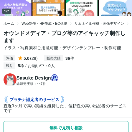
1/7
ホーム
Web制作・HP作成・EC構築
サムネイル作成・画像デザイン
オウンドメディア・ブログ等のアイキャッチ制作し
ます
イラスト写真素材ご用意可能・デザインテンプレート制作可能
5.0
(28)
36
件
評価
販売実績
5
枠 / お願い中：
0
人
残り
Sasuke Design
総販売実績：
447件
プラチナ認定者の
サービス
直近3ヶ月で高い実績を維持した、信頼性の高い出品者のサービス
です
無料で見積り相談