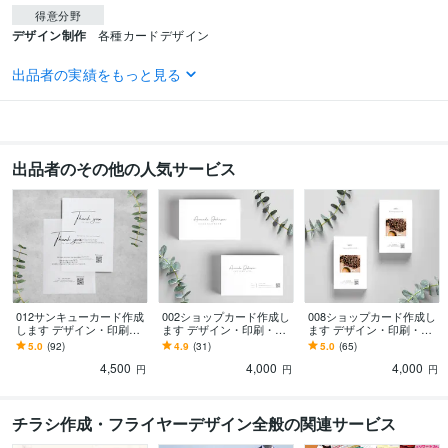
得意分野
デザイン制作
各種カードデザイン
語学力
出品者の実績をもっと見る
英語
日常会話レベル
出品者のその他の人気サービス
012サンキューカード作成
002ショップカード作成し
008ショップカード作成し
します デザイン・印刷・
ます デザイン・印刷・配
ます デザイン・印刷・配
配送まで致します。
送まで致します。
送まで致します。
5.0
(92)
4.9
(31)
5.0
(65)
4,500
4,000
4,000
円
円
円
チラシ作成・フライヤーデザイン全般の関連サービス