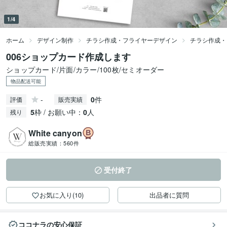
1/4
ホーム
デザイン制作
チラシ作成・フライヤーデザイン
チラシ作成・
006ショップカード作成します
ショップカード/片面/カラー/100枚/セミオーダー
物品配送可能
-
0
件
評価
販売実績
5
枠 / お願い中：
0
人
残り
White canyon
総販売実績：
560件
受付終了
お気に入り(10)
出品者に質問
ココナラの安心保証