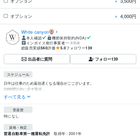
＋
3,500円
オプション
＋
4,000円
オプション
White canyon
本人確認
機密保持契約(NDA)
インボイス発行事業者
未登録
総販売実績
560
評価
5.0
フォロワー
139
出品者に質問
フォロー
139
スケジュール
日中は仕事のため返信遅くなる場合がごございます。

24時間以内に必ず返信...
すべて見る
受賞歴
特になし
資格・検定
普通自動車第一種運転免許
取得年 : 2001年