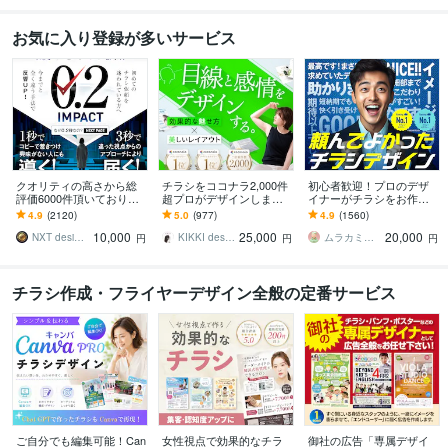
お気に入り登録が多いサービス
クオリティの高さから総
チラシをココナラ2,000件
初心者歓迎！プロのデザ
評価6000件頂いておりま
超プロがデザインします
イナーがチラシをお作り
す 修正無制限！25年デザ
美しいレイアウト、目を
します ココナラ初心者も
4.9
(2120)
5.0
(977)
4.9
(1560)
イナーが作る訴求方法で
惹くビジュアルのフライ
歓迎！企業から個人まで
10,000
25,000
20,000
チラシ反響UP!
ヤー・チラシ
高品質を安価でお届け！
NXT design 研究所
KIKKI design
ムラカミラボ
円
円
円
チラシ作成・フライヤーデザイン全般の定番サービス
ご自分でも編集可能！Can
女性視点で効果的なチラ
御社の広告「専属デザイ