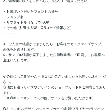
2．備考欄に以下をコピペしてご記入→ご購入ください。

ーーーー

・お選びいただいたフォントの番号

・ショップ名

・サブタイトル（なしでもOK）

・その他（URLやSNS、QRコード情報など）

ーーーー

3．ご入金の確認ができましたら、お客様のカスタマイズサンプル
画像をお送りします。

4．サンプル確認が完了しましたら印刷業者にて印刷し、お客様へ
直送いたします。

その他にもご希望やご不明な点がございましたらお問い合わせくだ
さい。

◎他にも違うサイズやデザインのショップカードをご用意しており
ます。

　＃Wキャニオン　でその他デザインをご覧いただけます。

Wキャニオン/デザイン/ショップカード/名刺/フライヤー/ラッピン