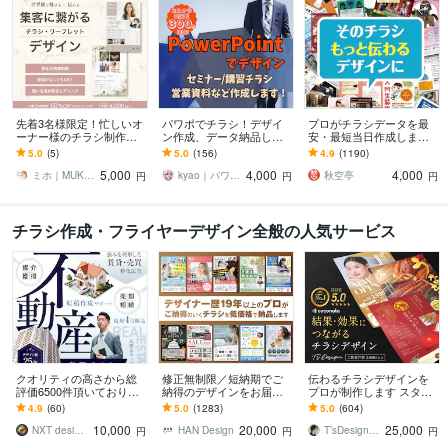
先着3名様限定！忙しいオ
パワポでチラシ！デザイ
プロがチラシデータを最
ーナー様のチラシ制作し
ン作成、データ納品しま
安・最短当日作成します
ます 箇条書きのメモから
す セミナーやイベント、
メニュー、イベント、企
5.0
(5)
5.0
(156)
4.9
(1190)
でもOK◎世界観を大切に
案内状をPowerPointで格
業案内など、あらゆる印
5,000
4,000
4,000
したチラシデザイン
安作成
刷物に対応可能！
ミホ｜MUKU_DESIGN
kyao｜パワポ＋Canvaデザイナー
秋空亭
円
円
円
チラシ作成・フライヤーデザイン全般の人気サービス
クオリティの高さから総
修正無制限／短納期でご
伝わるチラシデザインを
評価6500件頂いておりま
納得のデザインをお届け
プロが制作します スター
す 修正無制限！25年デザ
します その他、パンフ・
トアップ企業から老舗ま
4.9
(60)
5.0
(1283)
5.0
(604)
イナーだから出来る不動
ポスター・メニュー・名
で！反響を実感できるチ
10,000
20,000
25,000
産集客チラシ
刺・看板 etc.
ラシを
NXT design 研究所
HAN Design
T’sDesign（ティーズデザイン）
円
円
円