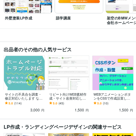
像作成・加工
IT マーケティング
WEB制作
外壁塗装LP作成
語学講座
架空のBMWメン
会社ホームペー
出品者のその他の人気サービス
サイトの不具合を調査・
リピート向けWEB素材作
WEBアニメーションボタ
修正対応いたします なん
成・サイト改善対応しま
ンをCSSで作成設置しま
でもOK ♪お気軽にご相談
す WEB素材・サイト高速
す ♪CTAボタンのABテス
5.0
(114)
5.0
(45)
5.0
(10)
ください
化・不具合修正・その他
トにもおすすめです♪
3,000
1,500
1,500
追加対応用です♪
円
円
円
LP作成・ランディングページデザインの関連サービス