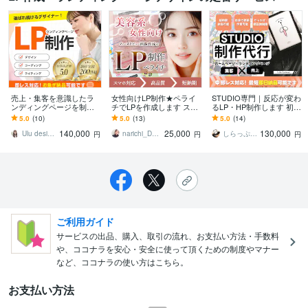
売上・集客を意識したラ
女性向けLP制作★ペライ
STUDIO専門｜反応が変わ
ンディングページを制作
チでLPを作成します スマ
るLP・HP制作します 初め
します リーズナブルで高
ホ最適化！初めてでも安
てでも安心。プロが伴
5.0
(10)
5.0
(13)
5.0
(14)
品質LP！女性デザイナー
心！1ヶ月無料アフターサ
走、伝わる×売れるデザイ
140,000
25,000
130,000
による繊細なデザイン
ポート◎
ンをサポート
Ulu design｜ウェブデザイナー
narichi_DESIGN
しらっぷキャノン｜Web Circus
円
円
円
ご利用ガイド
サービスの出品、購入、取引の流れ、お支払い方法・手数料
や、ココナラを安心・安全に使って頂くための制度やマナー
など、ココナラの使い方はこちら。
お支払い方法