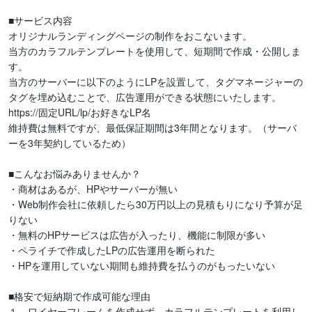
■サービス内容

オリジナルランディングページの制作をおこないます。

当方のカラフルテンプレートを使用して、短期間で作成・公開しま
す。

当方のサーバーに以下のようにLPを設置して、タグマネージャーの
タグを埋め込むことで、広告運用ができる状態にいたします。

https://固定URL/lp/お好きなLP名

維持費は無料ですが、最低保証期間は3年間となります。（サーバ
ーを3年契約しているため）

■こんなお悩みありませんか？

・商材はあるが、HPやサーバーが無い

・Web制作会社に依頼したら30万円以上の見積もりになり予算が足
りない

・無料のHPサービスは広告が入ったり、機能に制限が多い

・ペライチで作成したLPの広告運用を断られた

・HPを運用していない期間も維持費を払うのがもったいない

■格安で短納期で作成可能な理由

１．ワイヤーフレームを作成せず、カラフルテンプレートを利用し