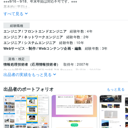
※※※9/16～9/18、年末年始は対応不可です。※※※

基本的に平日は...
すべて見る
経験職種
エンジニア / フロントエンドエンジニア
経験年数 : 4年
エンジニア / ネットワークエンジニア
経験年数 : 2年
エンジニア / システムエンジニア
経験年数 : 10年
Webサービス・制作 / Webコンテンツ企画・編集
経験年数 : 3年
資格・検定
情報処理技術者（応用情報技術者）
取得年 : 2007年
Oracle認定JavaプログラマSE 7/8 Bronze
取得年 : 2007年
出品者の実績をもっと見る
ビジネス・クリエイティブツール
Movabletype:1年
WordPress:2年
Excel:10年
Google サイト:3年
出品者のポートフォリオ
もっと見る
PowerPoint:10年
EC-CUBE:1年
Google Analytics:3年
Google Search Console:3年
Google Tag Manager:3年
PageSpeed Insights:3年
ChatGPT:0年
Adobe Photoshop:10年
Inkscape:1年
Canva:2年
Cubase:2年
得意分野
Web制作・HP作成・EC構築
ホームページ更新作業（SEO対策含む）
画