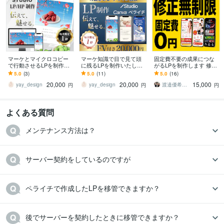
マーケとマイクロコピー
マーケ知識で目で見て頭
固定費不要の成果につな
で行動させるLPを制作し
に残るLPを制作いたしま
がるLPを制作します 修正
ます 8/13開始枠の受付開
す 【速報】8/20着手分募
無制限◎購入前にイメー
5.0
(3)
5.0
(11)
5.0
(16)
始！FV制作無料のお得な
集開始！お早めにお問い
ジ画像作成いたします◎
20,000
20,000
15,000
プラン！
合わせください
yay_design
yay_design
渡邉優希｜月額不要のLPデザイナー
円
円
円
よくある質問
メンテナンス方法は？
サーバー契約をしているのですが
ペライチで作成したLPを移管できますか？
後でサーバーを契約したときに移管できますか？