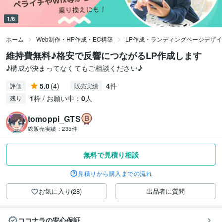
1/6
ホーム
Web制作・HP作成・EC構築
LP作成・ランディングページデザ
維持費無料♪格安で反響につながるLP作成します
♪構成が決まってなくてもご相談ください♪
5.0
(4)
4
件
評価
販売実績
1
枠 / お願い中：
0
人
残り
tomoppi_GTS
総販売実績：
235件
無料で見積り相談
見積りから購入までの流れ
お気に入り(28)
出品者に質問
ココナラの安心保証