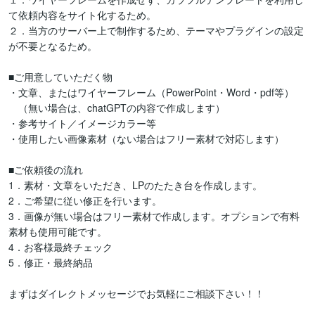
て依頼内容をサイト化するため。

２．当方のサーバー上で制作するため、テーマやプラグインの設定
が不要となるため。

■ご用意していただく物

・文章、またはワイヤーフレーム（PowerPoint・Word・pdf等）

　（無い場合は、chatGPTの内容で作成します）

・参考サイト／イメージカラー等

・使用したい画像素材（ない場合はフリー素材で対応します）

■ご依頼後の流れ

1．素材・文章をいただき、LPのたたき台を作成します。

2．ご希望に従い修正を行います。

3．画像が無い場合はフリー素材で作成します。オプションで有料
素材も使用可能です。

4．お客様最終チェック

5．修正・最終納品

まずはダイレクトメッセージでお気軽にご相談下さい！！
