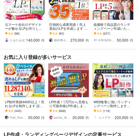
元マーケ会社のデザイナ
圧倒的な成果実績！売上
低価格で高品質のランデ
ーが魅せるLPお作りしま
直結のLPを作成します Go
ィングページ作成いたし
す マーケティング視点で
ogle・Meta広告で成果！
ます ココナラ実績100件
5.0
(98)
5.0
(90)
4.9
(207)
反応を高めるLPを設計！
原稿ゼロから丸投げOK
以上の実績ありハイクオ
140,000
270,000
50,000
リティLP制作
とみたみほ
橋本務セールスデザインオフィス合同会社
InfinityDesign1127
円
円
円
お気に入り登録が多いサービス
LP制作実績440件以上！売
LP作成！1万円から見積も
WEB集客に強いランディ
れるLPを制作します 設
り可能本格LP作成します
ングページ制作します
計、構成からライティン
元広告代理店勤務、現ア
【公式PRO認定済】広告
4.9
(445)
5.0
(668)
5.0
(116)
グ、デザインまで全て丸
フィリエイターがLP作成
成果を最大化するLPを制
50,000
20,000
220,000
投げ対応可能！
★サンプルあり
作します
Yuki_Kanamaru
ponta_依頼多数のため返信遅れます
エスデザインマーケティング
円
円
円
LP作成・ランディングページデザインの定番サービス