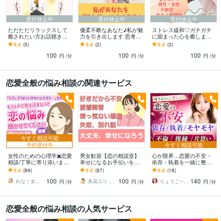
受付休止中
受付休止中
受付休止中
ただただリラックスして
優柔不断なあなた♪私が魅
ストレス緩和♡ガチガチ
癒されたい方お話聴きま
力を引き出します 思考を
に固まった心を癒します
す 世間話、スッキリ、趣
変えて素敵なLifeを♡あな
心のデトックスしません
5.0
(5)
5.0
(2)
5.0
(3)
味、傾聴、人間関係、癒
たの魅力を引き出します
か？自分の心を解放し疲
100
100
100
しの時間が欲しい方
労緩和しましょう
円
/分
円
/分
円
/分
恋愛全般の悩み相談の関連サービス
今すぐ相談可能
予約受付中
今すぐ相談可能
女性のための心理学✖️恋愛
男女歓迎【恋の相談室】
心が限界…恋愛の不安・
相談/丁寧に寄り添います
幸せになるお手伝いをし
依存・執着を一緒に整理
恋愛のお悩みに21年の心
ます 辛い恋どうしたらい
します 不倫／復縁／片思
5.0
(89)
5.0
(87)
5.0
(18)
理カウンセラー経験で安
い？お話聞かせて下さ
い｜累計4400件セラピス
100
100
140
心丁寧サポート
い。優しくお聞きします
ト♡心理×恋愛相談
れな｜女性のための恋愛専門カウンセラー
美花ユリ みはなゆり
りょうこ✨心を癒し現実を動かすセラピスト
円
/分
円
/分
円
/分
恋愛全般の悩み相談の人気サービス