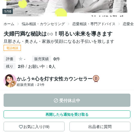
1/10
ホーム
悩み相談・カウンセリング
恋愛相談・専門アドバイス
恋愛全
夫婦円満な秘訣は○○！明るい未来を導きます
旦那さん・奥さん・家族が笑顔になるお手伝いを致します
電話相談
-
0
件
評価
販売実績
2
枠 / お願い中：
0
人
残り
かふう⭐️心を灯す女性カウンセラー
総販売実績：
21件
受付休止中
再開したら通知を受け取る
お気に入り(19)
出品者に質問