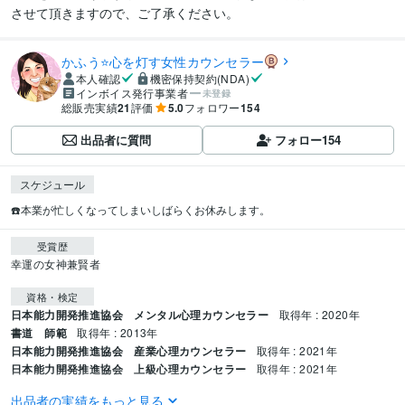
させて頂きますので、ご了承ください。
かふう⭐️心を灯す女性カウンセラー
本人確認
機密保持契約(NDA)
インボイス発行事業者
未登録
総販売実績
21
評価
5.0
フォロワー
154
出品者に質問
フォロー
154
スケジュール
受賞歴
幸運の女神兼賢者
資格・検定
日本能力開発推進協会 メンタル心理カウンセラー
取得年 : 2020年
書道 師範
取得年 : 2013年
日本能力開発推進協会 産業心理カウンセラー
取得年 : 2021年
日本能力開発推進協会 上級心理カウンセラー
取得年 : 2021年
出品者の実績をもっと見る
得意分野