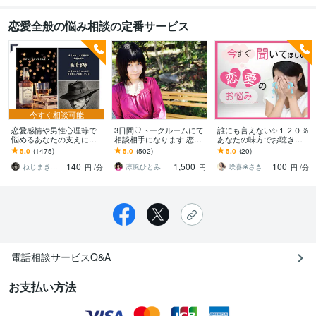
恋愛全般の悩み相談の定番サービス
今すぐ相談可能
恋愛感情や男性心理等で
3日間♡トークルームにて
誰にも言えない✨１２０％
悩めるあなたの支えにな
相談相手になります 恋愛
あなたの味方でお聴きし
ります 揺れる恋心を広く
相談・人生相談/どんな相
ます 辛いよね⚡寝れない
5.0
(1475)
5.0
(502)
5.0
(20)
深くサポート｜低音ボイ
談にも対応します♡
よね⚡少しでも声に出して
140
1,500
100
スで本音に寄り添います
楽になりませんか？
ねじまき鳥_nezimakidori
涼風ひとみ
咲喜❀さき
円
/分
円
円
/分
電話相談サービスQ&A
お支払い方法