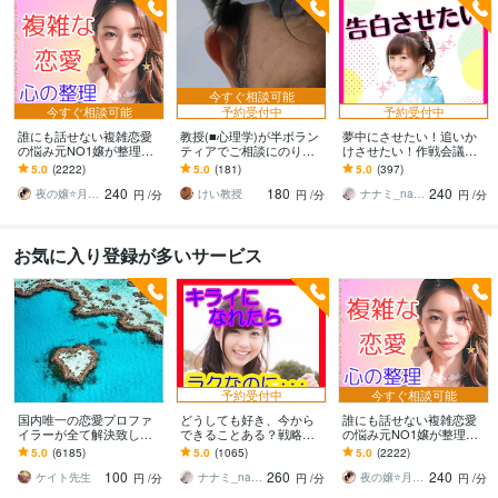
今すぐ相談可能
今すぐ相談可能
予約受付中
予約受付中
誰にも話せない複雑恋愛
教授(■心理学)が半ボラン
夢中にさせたい！追いか
の悩み元NO1嬢が整理し
ティアでご相談にのりま
けさせたい！作戦会議し
ます 夜職女性への恋・夜
す プロカウンセリングや
ます 恋愛相談｜告白させ
5.0
(2222)
5.0
(181)
5.0
(397)
職恋愛・不倫・片思い・
経験者アドバイス等では
たい！優位に立ちたい！
240
180
240
年の差・遠距離・失恋
解決不可の方へも。
相手の気持ち知りたい
夜の嬢⭐月島みと｜複雑恋愛カウンセラー
けい教授
ナナミ_nanami
円
/分
円
/分
円
/分
お気に入り登録が多いサービス
予約受付中
今すぐ相談可能
国内唯一の恋愛プロファ
どうしても好き、今から
誰にも話せない複雑恋愛
イラーが全て解決致しま
できることある？戦略立
の悩み元NO1嬢が整理し
す 恋愛・片想い・夫婦etc
てます 可能性を上げる作
ます 夜職女性への恋・夜
5.0
(6185)
5.0
(1065)
5.0
(2222)
どんな悩みでも解決でき
業をしましょう⭐️具体的な
職恋愛・不倫・片思い・
100
260
240
ます！
次の一手を考えます
年の差・遠距離・失恋
ケイト先生
ナナミ_nanami
夜の嬢⭐月島みと｜複雑恋愛カウンセラー
円
/分
円
/分
円
/分