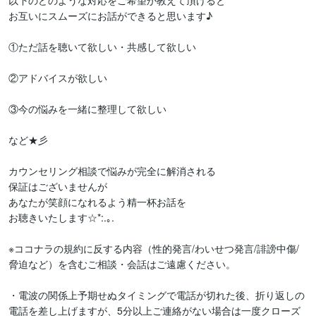
以下のどのような対応をご希望か教えて頂けると

お互いにスムーズにお話ができると思います♪

①ただ話を聴いて欲しい・共感して欲しい

②アドバイスが欲しい

③今の悩みを一緒に整理して欲しい

など★彡

カウンセリング相談で悩みが完全に解消される

保証はございませんが

あなたが笑顔になれるよう精一杯お話を

お聴きいたします☆*:.｡.

※ココナラの規約に反する内容（性的発言/わいせつ発言/誹謗中傷/
脅迫など）を含むご相談・会話はご遠慮ください。

・電波の関係上予期せぬタイミングで電話が切れた後、折り返しの
電話を差し上げますが、5分以上ご連絡がない場合は一度クローズ