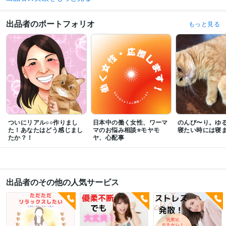
悩み相談・カウンセリング
人の話を分け隔てなく聴くこと
パワハラ、セクハラ
不動産・家探し・賃貸
ママ・育児・子育て・
出品者のポートフォリオ
もっと見る
夜勤・ロードサービス
人間関係・上司・部下
カウンセリング・悩み
介護・愚痴・ストレス
不安・不眠・心配性
仕事・運送業・相談
メンタルケア・女性
資産運用・副業の相談
自己肯定感を上げることのお手伝い
自己肯定感 承認
癒し リラックス
仕事 恋愛 育児
カウンセリング 相談
家族 友人 五感
悩み 不安 元気
アロマ 楽しい 希望
人間関係 話し相手
愚痴聞き メンタルケ
ついにリアル○○作りまし
日本中の働く女性、ワーマ
のんび〜り。ゆ
た！あなたはどう感じまし
マのお悩み相談⭐️モヤモ
寝たい時には寝
たか？！
ヤ、心配事
出品者のその他の人気サービス