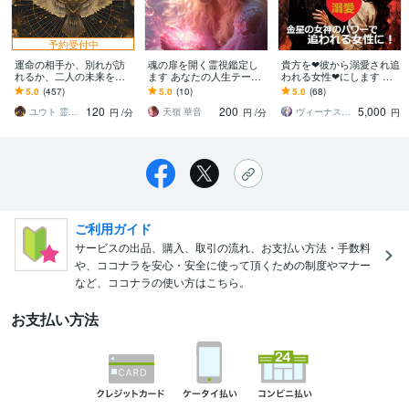
予約受付中
運命の相手か、別れが訪
魂の扉を開く霊視鑑定し
貴方を❤彼から溺愛され追
れるか、二人の未来を占
ます あなたの人生テー
われる女性❤にします 貴
います ソウルメイトや最
マ・恋愛の行方・運命の
方の思い通りに望むまま
5.0
(457)
5.0
(10)
5.0
(68)
高のパートナーor幸せに
課題を読み解きます
になる *・✨金星の女神の
120
200
5,000
なれない悪縁かを鑑定
秘術✨・*
ユウト 霊感タロット占い師
天嶺 華音
ヴィーナス☆パワー
円
/分
円
/分
円
ご利用ガイド
サービスの出品、購入、取引の流れ、お支払い方法・手数料
や、ココナラを安心・安全に使って頂くための制度やマナー
など、ココナラの使い方はこちら。
お支払い方法