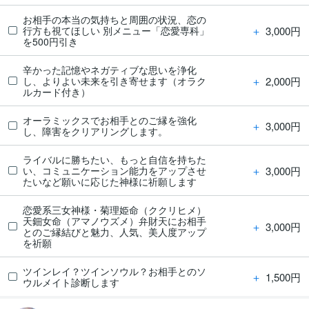
お相手の本当の気持ちと周囲の状況、恋の
＋
3,000円
行方も視てほしい 別メニュー「恋愛専科」
を500円引き
辛かった記憶やネガティブな思いを浄化
＋
2,000円
し、よりよい未来を引き寄せます（オラク
ルカード付き）
オーラミックスでお相手とのご縁を強化
＋
3,000円
し、障害をクリアリングします。
ライバルに勝ちたい、もっと自信を持ちた
＋
3,000円
い、コミュニケーション能力をアップさせ
たいなど願いに応じた神様に祈願します
恋愛系三女神様・菊理姫命（ククリヒメ）
天鈿女命（アマノウズメ）弁財天にお相手
＋
3,000円
とのご縁結びと魅力、人気、美人度アップ
を祈願
ツインレイ？ツインソウル？お相手とのソ
＋
1,500円
ウルメイト診断します