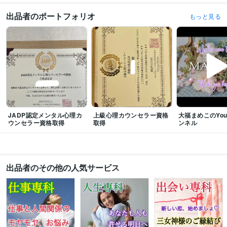
maiaスピリチュアル占い師講座(チャネリングコース修了)
取得年 : 2022
年
出品者のポートフォリオ
もっと見る
JADP認定メンタル心理カウンセラー
取得年 : 2022年
上級心理カウンセラー
取得年 : 2022年
得意分野
占い
ルノルマンカード、タロット、ダウジング
恋愛
結婚
仕事
不倫
浮気
未来
悩み
相手の気持ち
JADP認定メンタル心理カ
上級心理カウンセラー資格
大福まめこのYou
ウンセラー資格取得
取得
ンネル
出品者のその他の人気サービス