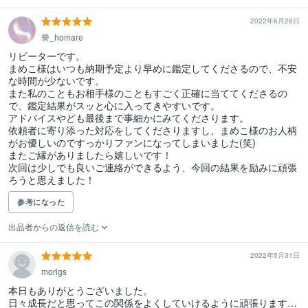
2022年6月28日
誉_homare
リピーターです。

まめこ様はいつも納期予定より早めに鑑定してくださるので、不安
な時間が少ないです。

また私のこともお相手様のこともすごく正確に当ててくださるの
で、鑑定結果がスッと心に入ってきやすいです。

アドバイスやども最後まで事細かにみてくださります。

依頼者に寄り添った対応をしてくださりますし、まめこ様のお人柄
がお優しいのですっかりファンになってしまいました(笑)

またご縁がありましたら嬉しいです！

次回は少しでも良いご連絡ができるよう、今回の結果を励みに頑張
ろうと思えました！
参考になった
出品者からの返信を読む
2022年5月31日
morigs
本日もありがとうございました。

日々成長だと思ってこの関係をよくしていけるように頑張ります…
