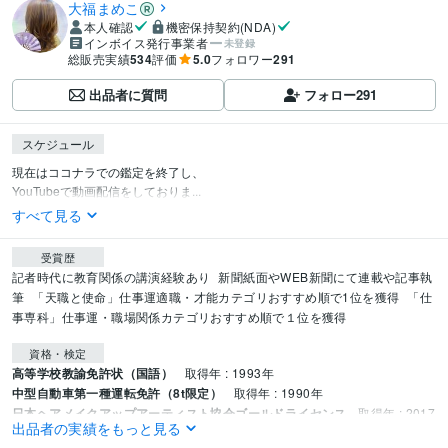
大福まめこ
本人確認
機密保持契約(NDA)
インボイス発行事業者
未登録
総販売実績
534
評価
5.0
フォロワー
291
出品者に質問
フォロー
291
スケジュール
現在はココナラでの鑑定を終了し、

YouTubeで動画配信をしておりま...
すべて見る
受賞歴
記者時代に教育関係の講演経験あり
新聞紙面やWEB新聞にて連載や記事執
筆
「天職と使命」仕事運適職・才能カテゴリおすすめ順で1位を獲得
「仕
事専科」仕事運・職場関係カテゴリおすすめ順で１位を獲得
資格・検定
高等学校教諭免許状（国語）
取得年 : 1993年
中型自動車第一種運転免許（8t限定）
取得年 : 1990年
日本ヘアメイクアップアーティスト協会ゴールドライセンス
取得年 : 2017
出品者の実績をもっと見る
年