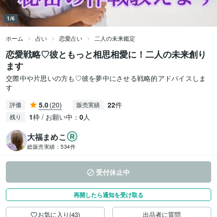
1/6
ホーム
占い
恋愛占い
二人の未来鑑定
恋愛戦略♡彼ともっと相思相愛に！二人の未来創り
ます
交際中や片思いの方も♡彼を夢中にさせる戦略的アドバイスしま
す
5.0
(20)
22
件
評価
販売実績
1
枠 / お願い中：
0
人
残り
大福まめこ
総販売実績：
534件
受付休止中
再開したら通知を受け取る
お気に入り(43)
出品者に質問