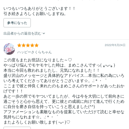
いつもいつもありがとうございます！！

引き続きよろしくお願いしますね。
参考になった
出品者からの返信を読む
2022年5月24日
ハッピーさくらちゃん
この度もまたお世話になりました～♡

やっぱり悩んでモヤモヤした時は、まめこさんですっ( ⁎ᵕᴗᵕ⁎ )

本当に今回も救われましたし、元気になれました！！

盛り沢山のメッセージと具体的なアドバイス…本当に私の為にいろ
いろ考えてくださってありがとうございます☆。.:＊・゜

ここまで彼と仲良く来れたのもまめこさんのサポートがあったおか
げです！！

あと一歩の所でモヤついてましたが、今は今を大切にして前向きに
過ごそうと心から思えて、更に彼との成就に向けて進んで行くため
に自分を磨き自信を持っていこうと思えました(^^)

アファメーションも素敵なものを提案していただけて読むと幸せな
気持ちになれます☆。.:＊・゜

またよろしくお願い致します( ᵕᴗᵕ )♡