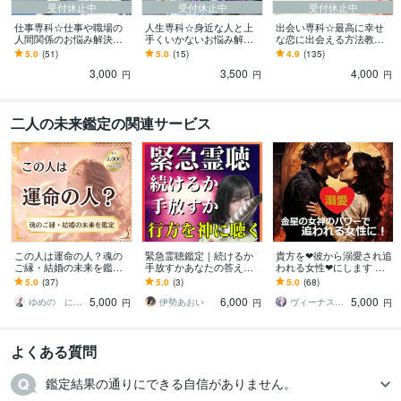
受付休止中
受付休止中
受付休止中
仕事専科☆仕事や職場の
人生専科☆身近な人と上
出会い専科☆最高に幸せ
人間関係のお悩み解決し
手くいかないお悩み解決
な恋に出会える方法教え
ます 不安イライラ深刻な
します 家族、友人関係、
ます 良縁を引き寄せる実
5.0
(51)
5.0
(15)
4.9
(135)
悩みアドバイス＆アファ
恋愛など人間関係全般の
践的アドバイス＆恋愛系
3,000
3,500
4,000
メーションでスッキリ
深い悩みに寄り添います
三女神様への祈願付き
円
円
円
二人の未来鑑定の関連サービス
この人は運命の人？魂の
緊急霊聴鑑定｜続けるか
貴方を❤彼から溺愛され追
ご縁・結婚の未来を鑑定
手放すかあなたの答えを
われる女性❤にします 貴
します 魂が結ばれた理由
視ます 【霊聴】曖昧なま
方の思い通りに望むまま
5.0
(37)
5.0
(3)
5.0
(68)
と未来を丁寧に読み解き
ま終わらせない。魂レベ
になる *・✨金星の女神の
5,000
6,000
5,000
ます
ルで答えを霊聴鑑定で
秘術✨・*
ゆめの にじこ
伊勢あおい
ヴィーナス☆パワー
円
円
円
よくある質問