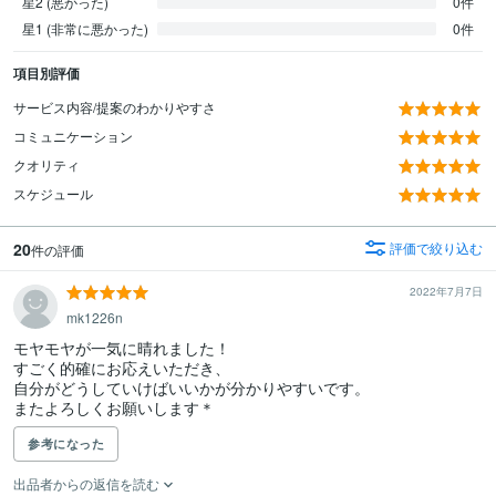
星2 (悪かった)
0件
星1 (非常に悪かった)
0件
項目別評価
サービス内容/提案のわかりやすさ
コミュニケーション
クオリティ
スケジュール
20
評価で絞り込む
件の評価
2022年7月7日
mk1226n
モヤモヤが一気に晴れました！

すごく的確にお応えいただき、

自分がどうしていけばいいかが分かりやすいです。

またよろしくお願いします＊
参考になった
出品者からの返信を読む