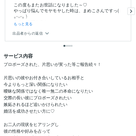
この度もまたお世話になりました～♡
やっぱり悩んでモヤモヤした時は、まめこさんですっ(
⁎ᵕᴗᵕ⁎ )
本当に今回も救わ...
もっと見る
出品者からの返信
サービス内容
プロポーズされた、片思いが実った等ご報告続々！

片思いの彼やお付き合いしているお相手と

今よりもっと深い関係になりたい

曖昧な関係ではなく唯一無二の本命になりたい

交際の長い彼にプロポーズされたい

嫉妬されるほど追いかけられたい

婚活を成功させたい方に♡

お二人の現状をヒアリングし

彼の性格や好みを占って
