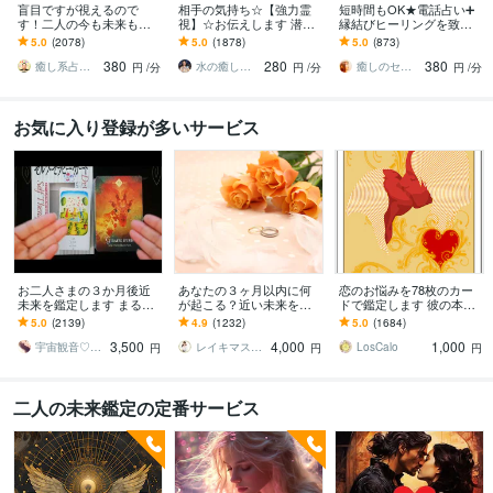
盲目ですが視えるので
相手の気持ち☆【強力霊
短時間もOK★電話占い➕
す！二人の今も未来もひ
視】☆お伝えします 潜在
縁結びヒーリングを致し
らきます 二人の行き着く
意識・魂の声を読み解き
ます 霊感☆タロット☆占
5.0
(2078)
5.0
(1878)
5.0
(873)
先を視たうえで一番幸せ
お相手の本音を明かしま
星術☆縁結びヒーリング
380
280
380
なご縁の結び方へ導きま
す
の嬉しいセット♡
癒し系占い師 まるタロー
水の癒し手 魂の救済 Aqua Ray
癒しのセラピーサロン☪️セレイ
円
/分
円
/分
円
/分
す
お気に入り登録が多いサービス
お二人さまの３か月後近
あなたの３ヶ月以内に何
恋のお悩みを78枚のカー
未来を鑑定します まるで
が起こる？近い未来を視
ドで鑑定します 彼の本
対面鑑定★アナタだけの
ます あなたのハイヤーセ
音・恋の行方が気になる
5.0
(2139)
4.9
(1232)
5.0
(1684)
特別な本気動画をお届け
ルフに繋がり今後どうな
あなたへ
3,500
4,000
1,000
します
るのかをリーディング
宇宙観音♡白風結唯水
レイキマスター琴
LosCalo
円
円
円
二人の未来鑑定の定番サービス