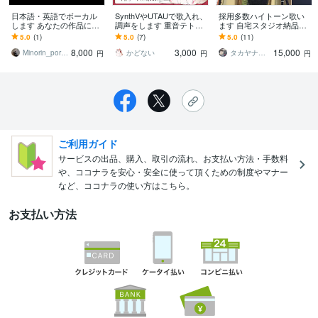
日本語・英語でボーカル
SynthVやUTAUで歌入れ、
採用多数ハイトーン歌い
します あなたの作品に寄
調声をします 重音テト、
ます 自宅スタジオ納品。
り添う歌をご提供します
宮舞モカ、夏色花梨、花
ボーカルチェイン不安な
5.0
(1)
5.0
(7)
5.0
(11)
隈千冬、音街ウナなどな
方お任せください
8,000
3,000
15,000
ど
Minorin_portract
かどない
タカヤナギコウ
円
円
円
ご利用ガイド
サービスの出品、購入、取引の流れ、お支払い方法・手数料
や、ココナラを安心・安全に使って頂くための制度やマナー
など、ココナラの使い方はこちら。
お支払い方法