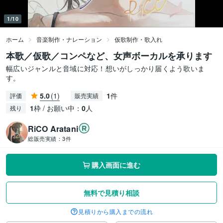
1/10
ホーム
音楽制作・ナレーション
仮歌制作・歌入れ
本歌／仮歌／コンペなど、女声ボーカルを承ります
幅広いジャンルと音域に対応！想いがしっかり届くよう歌いま
す。
5.0
(1)
1
件
評価
販売実績
1
枠 / お願い中：
0
人
残り
RiCO Aratani
総販売実績：
3件
購入画面に進む
無料で見積り相談
見積りから購入までの流れ