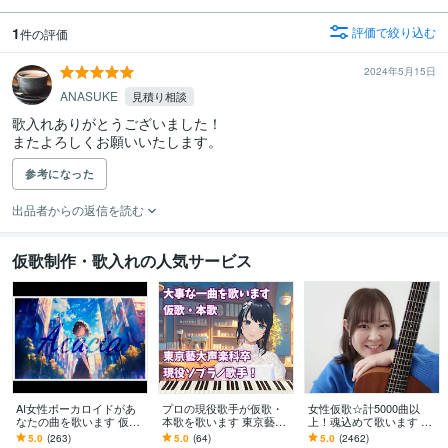
1
評価で絞り込む
件の評価
2024年5月15日
ANASUKE
見積り相談
歌入れありがとうございました！

またよろしくお願いいたします。
参考になった
出品者からの返信を読む
仮歌制作・歌入れの人気サービス
AI女性ボーカロイドがあ
プロの現役歌手が仮歌・
女性仮歌☆計5000曲以
なたの曲を歌います 仮
本歌を歌います 東京藝術
上！魂込めて歌います エ
歌、本歌OK・SunoAI対
大学声楽科卒業！あなた
ディットが楽♪すぐ提出可
5.0
(263)
5.0
(64)
5.0
(2462)
応・次世代歌入れサービ
の大事な一曲を歌います
能♪毎月採用♪テレビ出演