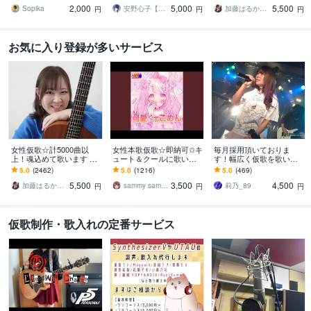
2,000
5,000
5,500
ス！
有♪
Sopika
安野心子【安心さん】
加藤はるか_Sing
円
円
円
お気に入り登録が多いサービス
女性仮歌☆計5000曲以
女性本歌仮歌☆即納可✩キ
毎月採用頂いておりま
上！魂込めて歌います エ
ュート＆クールに歌いま
す！幅広く仮歌を歌いま
ディットが楽♪すぐ提出可
す アイドルアニソン得意
す アニソン、歌物系、パ
5.0
(2462)
5.0
(1216)
5.0
(469)
能♪毎月採用♪テレビ出演
です、毎月採用報告有
ワフルな楽曲の仮歌が得
5,500
3,500
4,500
有♪
り！(作詞も可)
意！
加藤はるか_Sing
sammy sammy
莉乃_89
円
円
円
仮歌制作・歌入れの定番サービス