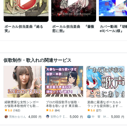
ボーカル担当楽曲『絡る
ボーカル担当楽曲 『薔薇
カバー動画 『胡蝶
実』
窓に朔』
eil(ベール)様』
仮歌制作・歌入れの関連サービス
経験豊富な女性シンガー
プロの現役歌手が仮歌・
楽曲に最適なボーカルト
が仮歌本歌他何でも歌い
本歌を歌います 東京藝術
ラックを提供致します 最
ます メジャーアーティス
大学声楽科卒業！あなた
短即日納品可能！ピッチ
5.0
(162)
5.0
(64)
5.0
(27)
トコーラス実績、企業CM
の大事な一曲を歌います
リズム修正済みでお渡し
4,000
5,000
5,000
ソング本歌歌唱
出来ます
荒牧かおりん
安野心子【安心さん】
叶 響 ｶﾅｴ ﾋﾋﾞｷ
円
円
円