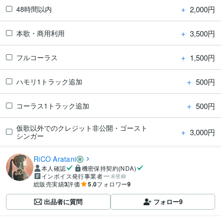
＋
2,000円
48時間以内
＋
3,500円
本歌・商用利用
＋
1,500円
フルコーラス
＋
500円
ハモリ1トラック追加
＋
500円
コーラス1トラック追加
仮歌以外でのクレジット非公開・ゴースト
＋
3,000円
シンガー
RiCO Aratani
本人確認
機密保持契約(NDA)
インボイス発行事業者
未登録
総販売実績
3
評価
5.0
フォロワー
9
出品者に質問
フォロー
9