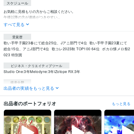
スケジュール
お気軽に見積もりの方からご相談ください。

午後以降の方が連絡がつきやすい...
すべて見る
受賞歴
歌い手甲子園23春にて総合25位、Jアニ部門で4位
歌い手甲子園23夏にて
総合15位、アニJ部門で4位
歌コレ2023秋 TOP100 64位
ボカロ懐メロ祭2
023 特別賞
ビジネス・クリエイティブツール
Studio One:3年
Melodyne:3年
iZotope RX:3年
得意分野
出品者の実績をもっと見る
音楽制作・ナレーション
仮歌・歌入れ
音楽
仮歌
歌入れ
歌ってみた
出品者のポートフォリオ
もっと見る