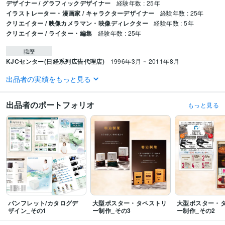
デザイナー / グラフィックデザイナー
経験年数 : 25年
イラストレーター・漫画家 / キャラクターデザイナー
経験年数 : 25年
クリエイター / 映像カメラマン・映像ディレクター
経験年数 : 5年
クリエイター / ライター・編集
経験年数 : 25年
職歴
KJCセンター(日経系列広告代理店)
1996年3月 ~ 2011年8月
出品者の実績をもっと見る
受賞歴
自分より誰かのためのデザインワーク
ファッション・雑貨・ビジネス最前
線
「ジャパン・クリエイターズ 2021〜」年鑑掲載ノミネート
出品者のポートフォリオ
もっと見る
資格・検定
色彩検定1級
取得年 : 2010年
ビジネス・クリエイティブツール
Adobe Photoshop:20年
Adobe Illustrator:20年
その他ツール
アートディレクター:15年
ライター・編集:20年
映像カメラマン・映像ディレクター:3年
パンフレット/カタログデ
大型ポスター・タペストリ
大型ポスター・
ザイン_その1
ー制作_その3
ー制作_その2
得意分野
デザイン制作
ロゴマーク/会社製品/ちらしフライヤー他