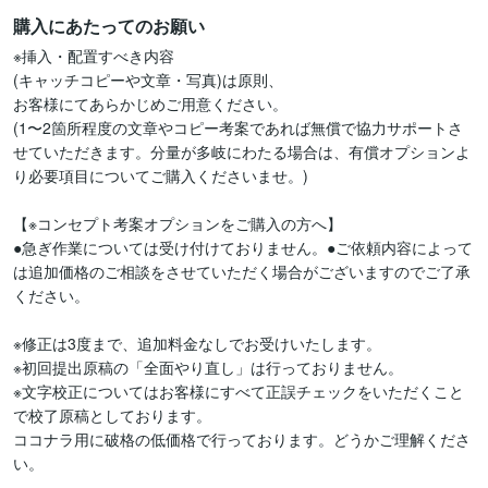
購入にあたってのお願い
※挿入・配置すべき内容

(キャッチコピーや文章・写真)は原則、

お客様にてあらかじめご用意ください。

(1〜2箇所程度の文章やコピー考案であれば無償で協力サポートさ
せていただきます。分量が多岐にわたる場合は、有償オプションよ
り必要項目についてご購入くださいませ。)

【※コンセプト考案オプションをご購入の方へ】

●急ぎ作業については受け付けておりません。●ご依頼内容によって
は追加価格のご相談をさせていただく場合がございますのでご了承
ください。

※修正は3度まで、追加料金なしでお受けいたします。

※初回提出原稿の「全面やり直し」は行っておりません。

※文字校正についてはお客様にすべて正誤チェックをいただくこと
で校了原稿としております。

ココナラ用に破格の低価格で行っております。どうかご理解くださ
い。
