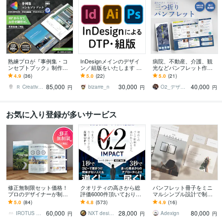
熟練プロが『事例集・コ
InDesignメインのデザイ
病院、不動産、介護、観
ンセプトブック』制作致
ン／組版をいたします 装
光などパンフレット作成
します 各専門分野の実務
丁、デザインから組版ま
します 三つ折りパンフレ
4.9
(36)
5.0
(22)
5.0
(21)
歴12年～21年のデザイナ
で、どの工程でもご相談
ット／ざっくりとしたイ
85,000
30,000
40,000
ーメンバーがご対応
下さい
メージからでも大丈夫
Ｒ Creative Design
bizarre_n
O2_デザイン｜
円
円
円
お気に入り登録が多いサービス
修正無制限セット価格！
クオリティの高さから総
パンフレット冊子をミニ
プロのデザイナーが制作
評価6000件頂いておりま
マルシンプル設計で制作
します 会社案内やパンフ
す 修正無制限！25年デザ
します 余白で魅せる会社
5.0
(84)
4.8
(573)
4.9
(16)
レットをオシャレでハイ
イナーが作る違った視点
案内・美容・医療向けパ
60,000
28,000
80,000
クオリティなデザインに
からのパンフ制作
ンフレットを洗練設計
IROTUS DESIGN
NXT design 研究所
Adexign
円
円
円