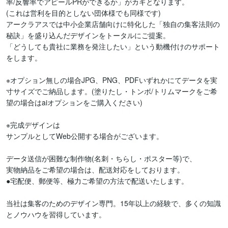
率/反響率でアピールPRができるか」がカギとなります。

(これは営利を目的としない団体様でも同様です)

アークラアスでは中小企業店舗向けに特化した「独自の集客法則の
秘訣」を盛り込んだデザインをトータルにご提案。

「どうしても貴社に業務を発注したい」という動機付けのサポート
をします。

※オプション無しの場合JPG、PNG、PDFいずれかにてデータを実
寸サイズでご納品します。(塗りたし・トンボ/トリムマークをご希
望の場合はaiオプションをご購入ください)

※完成デザインは

サンプルとしてWeb公開する場合がございます。

データ送信が困難な制作物(名刺・ちらし・ポスター等)で、

実物納品をご希望の場合は、配送対応をしております。

●宅配便、郵便等、極力ご希望の方法で配送いたします。

当社は集客のためのデザイン専門。15年以上の経験で、多くの知識
とノウハウを習得しています。