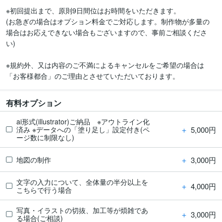
※初回提出まで、原則9日間位はお時間をいただきます。

(お急ぎの場合はオプション料金でご対応します。制作物が多量の
場合はお応えできない場合もございますので、事前ご相談くださ
い)

※規約外、又は内容のご不満によるキャンセルをご希望の場合は
「お客様都合」のご理由とさせていただいております。
有料オプション
ai形式(illustrator)ご納品 ※アウトライン化
＋
5,000円
済み ※データへの「塗り足し」設定付き(ペ
ージ数に制限なし)
＋
3,000円
地図の制作
文字の入力について、全体量の半分以上を
＋
4,000円
こちらで行う場合
写真・イラストの切抜、加工等が煩雑であ
＋
3,000円
る場合(ご相談)