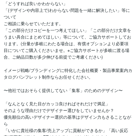
「どうすれば良いかわからない」

「(デザインや内容上で)わからない問題を一緒に解決したい」等に
ついて

ご相談に乗らせていただます。

「この部分だけコピーを一つ考えてほしい」「この部分だけ文章を
うまい具合にまとめてほしい」等について、ご協力サポートしてお
ります。(分量が多岐にわたる場合は、有償オプションより必要項
目についてご購入くださいませ。※ご協力サポートが多岐に渡る場
合、ご納品日数が多少伸びる前提でご考慮ください)

イメージ戦略/ブランディングに特化した会社概要・製品事業案内カ
タログパンフレット制作ならお任せください。

〜他社ではおそらく提供してない「集客」のためのデザイン〜

「なんとなく見た目がカッコ良ければそれだけで満足」

そのような理由だけでデザイナー選びをしていませんか？

優先順位の高いデザイナー選択の基準はデザイン力もさることなが
ら

「いかに貴社様の集客/売上アップに貢献ができるか」「高い反応