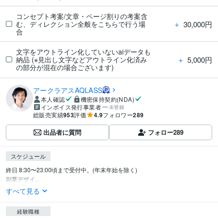
コンセプト考案/文章・ページ割りの考案含
＋
30,000円
む、ディレクション全般をこちらで行う場
合
文字をアウトライン化していないaiデータも
＋
5,000円
納品 (※見出し文字などアウトライン化済み
の部分が混在の場合ございます)
アークラアスAQLASS
本人確認
機密保持契約(NDA)
インボイス発行事業者
未登録
総販売実績
953
評価
4.9
フォロワー
289
出品者に質問
フォロー
289
スケジュール
終日 8:30〜23:00頃まで受付中。(年末年始を除く)

副業デザイ...
すべて見る
経験職種