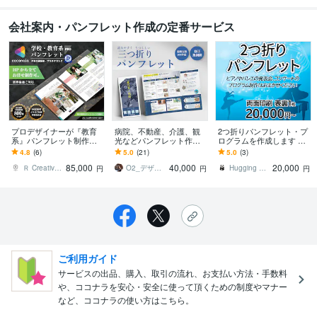
会社案内・パンフレット作成の定番サービス
プロデザイナーが『教育
病院、不動産、介護、観
2つ折りパンフレット・プ
系』パンフレット制作致
光などパンフレット作成
ログラムを作成します コ
します 各専門分野の実務
します 三つ折りパンフレ
ンサートや発表会のプロ
4.8
(6)
5.0
(21)
5.0
(3)
歴12年～21年のデザイナ
ット／ざっくりとしたイ
グラムならお任せくださ
85,000
40,000
20,000
ーメンバーがご対応
メージからでも大丈夫
い
Ｒ Creative Design
O2_デザイン｜
Hugging Panda
円
円
円
ご利用ガイド
サービスの出品、購入、取引の流れ、お支払い方法・手数料
や、ココナラを安心・安全に使って頂くための制度やマナー
など、ココナラの使い方はこちら。