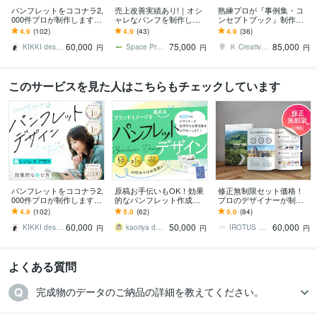
パンフレットをココナラ2,
売上改善実績あり!｜オシ
熟練プロが『事例集・コ
000件プロが制作します
ャレなパンフを制作しま
ンセプトブック』制作致
パンフレット・リーフレ
す PRO認定｜事例インタ
します 各専門分野の実務
4.9
(102)
4.9
(43)
4.9
(36)
ット・カタログ・会社案
ビュー掲載｜強み整理｜
歴12年～21年のデザイナ
60,000
75,000
85,000
内 etc.
初めてでも安心
ーメンバーがご対応
KIKKI design
Space Production
Ｒ Creative Design
円
円
円
このサービスを見た人はこちらもチェックしています
パンフレットをココナラ2,
原稿お手伝いもOK！効果
修正無制限セット価格！
000件プロが制作します
的なパンフレット作成し
プロのデザイナーが制作
パンフレット・リーフレ
ます プロのデザイナー
します 会社案内やパンフ
4.9
(102)
5.0
(62)
5.0
(84)
ット・カタログ・会社案
が、お客様の企業活動、
レットをオシャレでハイ
60,000
50,000
60,000
内 etc.
カタチに致します！
クオリティなデザインに
KIKKI design
kaoriya design｜デザイナー
IROTUS DESIGN
円
円
円
よくある質問
完成物のデータのご納品の詳細を教えてください。