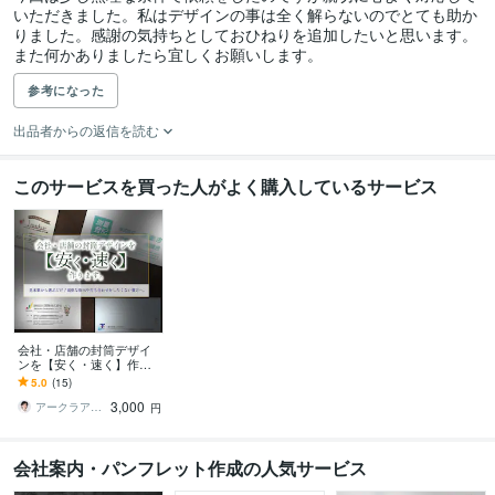
いただきました。私はデザインの事は全く解らないのでとても助か
りました。感謝の気持ちとしておひねりを追加したいと思います。
また何かありましたら宜しくお願いします。
参考になった
出品者からの返信を読む
このサービスを買った人がよく購入しているサービス
会社・店舗の封筒デザイ
ンを【安く・速く】作り
ます 見本集から選ぶだ
5.0
(15)
け！面倒な指示や打ち合
3,000
わせをしたくない貴方へ
アークラアスAQLASS
円
会社案内・パンフレット作成の人気サービス