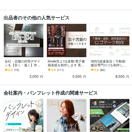
医院整体院接骨院
美容室サロン
飲食店カフェ
学校スクール
ビジネス法人
建設不動産
集客
出品者のその他の人気サービス
学歴
武蔵野美術大学
1990年3月 ~ 1994年2月
会社・店舗の封筒デザイ
Kindle売上1位多数/電子書
365日超速返信！不動産/
ンを【安く・速く】作り
籍表紙を制作します 美大
建設専門ロゴを制作しま
ます 見本集から選ぶだ
卒・色検1級デザイナー
す 美大卒・色検1級デザイ
5.0
(15)
4.9
(111)
5.0
(82)
け！面倒な指示や打ち合
【ワンランク上のKindle表
ナー作【集客できるロゴ/
3,000
5,500
8,500
わせをしたくない貴方へ
紙】
その秘訣とは】
円
円
円
会社案内・パンフレット作成の関連サービス