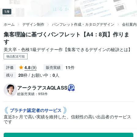
1/9
ホーム
デザイン制作
パンフレット作成・カタログデザイン
会社案内
集客理論に基づくパンフレット【A4：8頁】作りま
す
美大卒・色検1級デザイナー作【集客できるデザインの秘訣とは】
物品配送可能
4.8
(9)
11
件
評価
販売実績
20
枠 / お願い中：
0
人
残り
アークラアスAQLASS
総販売実績：
953件
プラチナ認定者の
サービス
直近3ヶ月で高い実績を維持した、信頼性の高い出品者のサービス
です