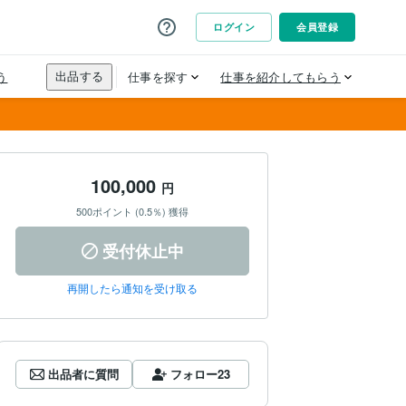
100,000
円
500ポイント (0.5％) 獲得
受付休止中
再開したら通知を受け取る
出品者に質問
フォロー
23