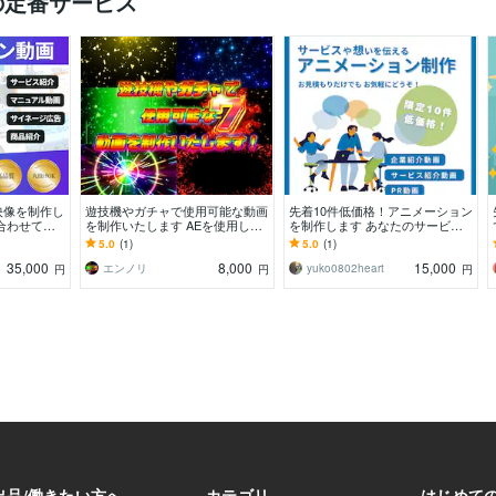
の定番サービス
映像を制作し
遊技機やガチャで使用可能な動画
先着10件低価格！アニメーション
合わせて、
を制作いたします AEを使用して
を制作します あなたのサービス
上げます
エフェクトなどの制作
や想いを効果的に伝えます
5.0
(1)
5.0
(1)
35,000
8,000
15,000
エンノリ
yuko0802heart
円
円
円