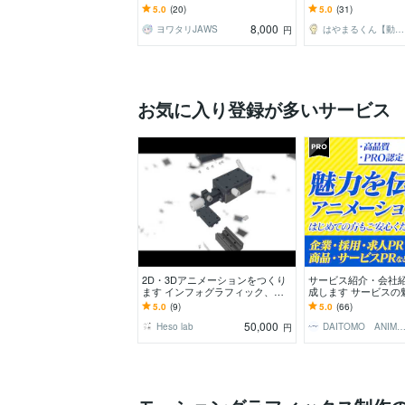
ン制作（フルスクラッチ）
で、高品質な動画を
5.0
(20)
5.0
(31)
す！
8,000
ヨワタリJAWS
はやまるくん【動画・アニメーション制作】
円
お気に入り登録が多いサービス
2D・3Dアニメーションをつくり
サービス紹介・会社
ます インフォグラフィック、マ
成します サービスの
ニュアル、プロモーション動画に
るアニメーション！
5.0
(9)
5.0
(66)
最適！
50,000
Heso lab
DAITOMO ANIMATI
円