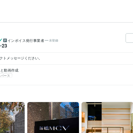
インボイス発行事業者
未登録
23
ー
レクトメッセージください。
スと動画作成
パース