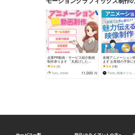
モーショングラフィックス制作
企業PR動画・サービス紹介動画
各種アニメーション
制作承ります 「丸投げした
ます お客様の予算に
い！」をまとめてサポート
クオリティー高く仕
5.0
(1)
5.0
(18)
11,000
fuzu_movie
Favio_映像クリエイター
円