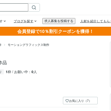
会員登録で10％割引クーポンを獲得！
作
モーショングラフィックス制作
す
作品
1
枠 / お願い中：
0
人
り
お気に入り（7）