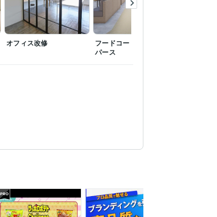
オフィス改修
フードコート イメージ
住宅内装
パース