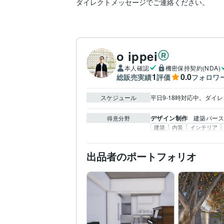
ダイレクトメッセージでご連絡ください。
o ippei
本人確認
機密保持契約(NDA)
1
0.0
総販売実績
評価
フォロワ
スケジュール
平日9-18時対応中。ダイ
デザイン制作
建築パー
得意分野
建築
内装
インテリア
出品者のポートフォリオ