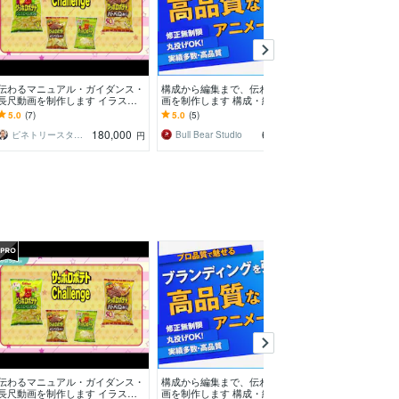
伝わるマニュアル・ガイダンス・
構成から編集まで、伝わるPR動
サービス紹介・
長尺動画を制作します イラスト
画を制作します 構成・絵コン
成します サー
やアニメーションで伝わる！N
テ・BGM・効果音まで丁寧に対
るアニメーショ
5.0
(7)
5.0
(5)
5.0
(66)
A・BGMも無料で付く！
応します
180,000
60,000
ピネトリースタジオ（松本）
Bull Bear Studio
円
円
伝わるマニュアル・ガイダンス・
構成から編集まで、伝わるPR動
図を使ったわか
長尺動画を制作します イラスト
画を制作します 構成・絵コン
ション動画作り