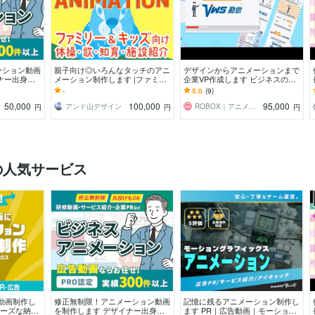
ーション動画
親子向け◎いろんなタッチのアニ
デザインからアニメーションまで
ナー出身／
メーション制作します |ファミリ
企業VP作成します ビジネスのあ
まで丁寧にサ
ー・キッズ・施設紹介・教育・
らゆる場面で使えるサービスプロ
-
5.0
(9)
歌・体操など幅広く対応
モーション動画を
50,000
100,000
95,000
アンド山デザイン
ROBOX｜アニメーション制作チーム
円
円
円
の人気サービス
動画制作し
修正無制限！アニメーション動画
記憶に残るアニメーション制作し
ムーズな納品
を制作します デザイナー出身／
ます PR｜広告動画｜モーション