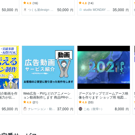
お届けしま
大手実績多数／納品まで丁寧にサ
グラフィックス
4.9
(16)
4.8
(14)
ポート
50,000
50,000
35,000
つくも屋design アイ
studio MONDAY BLUE
円
円
円
紹介動画を作
Web広告・PVなどのアニメーシ
グーグルマップでズームアース映
魅力が伝わ
ョン動画制作します 商品PRやサ
像を作ります ショップ用 地図バ
ービス紹介モーショングラフィッ
ージョンにも対応★イントロやア
4.9
(21)
4.9
(33)
クス
ウトロ に♪
95,000
37,000
8,000
ON
ナレーション・動画クリエイター
こぬ（復帰✨）
円
円
円