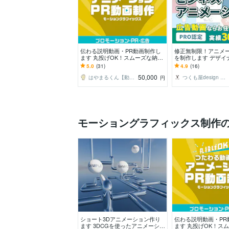
伝わる説明動画・PR動画制作し
修正無制限！アニメ
ます 丸投げOK！スムーズな納品
を制作します デザイ
で、高品質な動画をお届けしま
大手実績多数／納品
5.0
(31)
4.9
(16)
す！
ポート
50,000
はやまるくん【動画・アニメーション制作】
つくも屋design アイ
円
モーショングラフィックス制作
ショート3Dアニメーション作り
伝わる説明動画・PR
ます 3DCGを使ったアニメーショ
ます 丸投げOK！ス