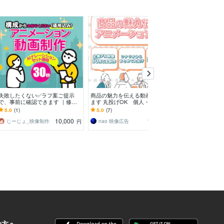
失敗したくない✅ラフ案ご提示
商品の魅力を伝える動画を制作し
サービス紹介・
で、事前に確認できます ｜修正
ます 丸投げOK 個人・企業を問
成します サー
無制限、自動ナレーション込｜法
わず、様々なジャンルの動画を制
るアニメーショ
5.0
(1)
5.0
(7)
5.0
(66)
人PR・広告実績者が制作
作
10,000
15,000
じーじょ_映像制作
nao 映像広告
円
円