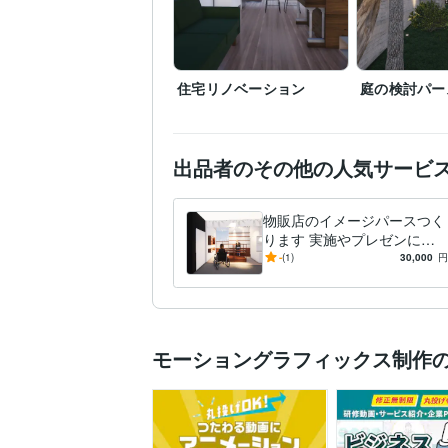
住宅リノベーション
庭の検討パー
出品者のその他の人気サービ
物販店のイメージパースつく
ります 実施やプレゼンにつ
なげていけるように製作
-
(1)
30,000
円
モーショングラフィックス制作