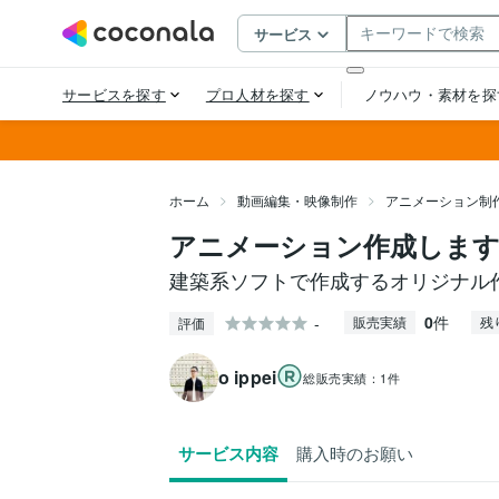
ホーム
動画編集・映像制作
アニメーション制
アニメーション作成しま
建築系ソフトで作成するオリジナル
0
件
-
販売実績
残
評価
o ippei
総販売実績：
1件
サービス内容
購入時のお願い