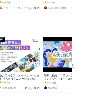
やアニメーションで伝わる！N
テ・BGM・効果音まで丁寧に対
紹介や社内での
5.0
(7)
5.0
(5)
5.0
(4)
A・BGMも無料で付く！
応します
すめです☆☆
180,000
60,000
ピネトリースタジオ（松本）
Bull Bear Studio
チヒロ【WON
円
円
魅力伝わるアニメーション作りま
印象に残る！フラットアニメーシ
アニメーション
す 法人向けアニメーション映像
ョンをつくります Youtubeのオー
を作成します 
をリッチな編集で仕上げます
プニングやデジタル広告にぴった
わる動画モーシ
5.0
(13)
5.0
(22)
5.0
(8)
りです
ス
200,000
50,000
non bocchi
ella why
PURTON
円
円