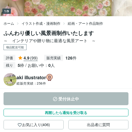
1/9
ホーム
イラスト作成・漫画制作
絵画・アート作品制作
ふんわり優しい風景画制作いたします
～ インテリアや贈り物に最適な風景アート ～
物品配送可能
4.9
(99)
126
件
評価
販売実績
5
枠 / お願い中：
0
人
残り
aki illustrator
総販売実績：
256件
受付休止中
再開したら通知を受け取る
お気に入り(406)
出品者に質問