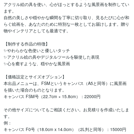
アクリル絵の具を使い、心がほっとするような風景画を制作してい
ます。

自然の美しさや穏やかな瞬間を丁寧に切り取り、見るたびに心が和
らぐ絵画を、あなたのために特別な一枚としてお届けします。贈り
物やインテリアとしても最適です。

【制作する作品の特徴】

✨やわらかな色使いと優しいタッチ

✨アクリル絵の具やデジタルツールを駆使した表現

✨心を癒すような、穏やかな風景画

【価格設定とサイズオプション】

本出品メニューは、FSMというキャンバス（A5と同等）に風景画
を描いた場合のものとなります。

キャンバス FSM号（22.7cm × 15.8cm）：22000円

その他サイズについてもご相談ください。お見積りを作成いたしま
す。

例：

キャンバス F0号（18.0cm x 14.0cm）（2L判と同等）：15000円
