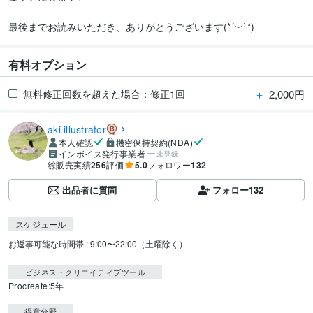
最後までお読みいただき、ありがとうございます(*´︶`*)
有料オプション
＋
2,000円
無料修正回数を超えた場合：修正1回
aki illustrator
本人確認
機密保持契約(NDA)
インボイス発行事業者
未登録
総販売実績
256
評価
5.0
フォロワー
132
出品者に質問
フォロー
132
スケジュール
お返事可能な時間帯 : 9:00〜22:00（土曜除く）
ビジネス・クリエイティブツール
Procreate:5年
得意分野