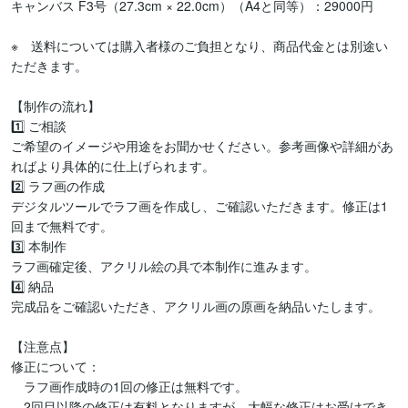
キャンバス F3号（27.3cm × 22.0cm）（A4と同等）：29000円

※　送料については購入者様のご負担となり、商品代金とは別途い
ただきます。

【制作の流れ】

1️⃣ ご相談

ご希望のイメージや用途をお聞かせください。参考画像や詳細があ
ればより具体的に仕上げられます。

2️⃣ ラフ画の作成

デジタルツールでラフ画を作成し、ご確認いただきます。修正は1
回まで無料です。

3️⃣ 本制作

ラフ画確定後、アクリル絵の具で本制作に進みます。

4️⃣ 納品

完成品をご確認いただき、アクリル画の原画を納品いたします。

【注意点】

修正について：

　ラフ画作成時の1回の修正は無料です。

　2回目以降の修正は有料となりますが、大幅な修正はお受けでき