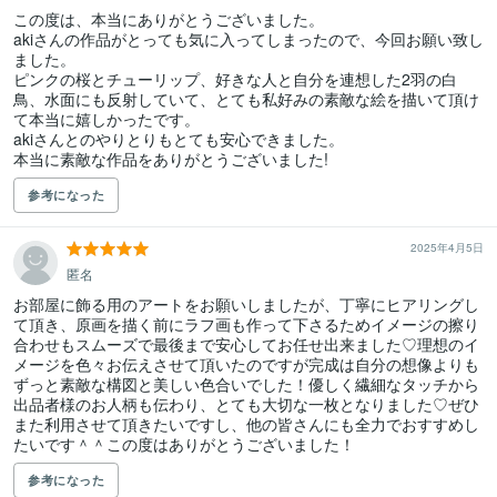
この度は、本当にありがとうございました。

akiさんの作品がとっても気に入ってしまったので、今回お願い致し
ました。

ピンクの桜とチューリップ、好きな人と自分を連想した2羽の白
鳥、水面にも反射していて、とても私好みの素敵な絵を描いて頂け
て本当に嬉しかったです。

akiさんとのやりとりもとても安心できました。

本当に素敵な作品をありがとうございました!
参考になった
2025年4月5日
匿名
お部屋に飾る用のアートをお願いしましたが、丁寧にヒアリングし
て頂き、原画を描く前にラフ画も作って下さるためイメージの擦り
合わせもスムーズで最後まで安心してお任せ出来ました♡理想のイ
メージを色々お伝えさせて頂いたのですが完成は自分の想像よりも
ずっと素敵な構図と美しい色合いでした！優しく繊細なタッチから
出品者様のお人柄も伝わり、とても大切な一枚となりました♡ぜひ
また利用させて頂きたいですし、他の皆さんにも全力でおすすめし
たいです＾＾この度はありがとうございました！
参考になった