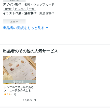
デザイン制作
名刺・ショップカード
#飲食
ビジネス
仕事
イラスト作成・漫画制作
風景画制作
語学力
英語
ビジネスレベル
出品者の実績をもっと見る
出品者のその他の人気サービス
受付休止中
シンプルで温かみのある
メニュー表を作成します
～ お得なイラスト10点 +
5.0
(19)
デザイン付 ～
17,000
円