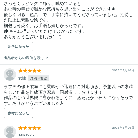
さっそくリビングに飾り、眺めていると

あの時の幸せで温かな気持ちを思い出すことができます❀.

優しく明るい色合いで、丁寧に描いてくださっていました。期待し
た以上に素敵な絵です。

梱包も可愛く、お手紙も嬉しかったです。

akiさんに描いていただけてよかったです。

ありがとうございました(*´ `*)
参考になった
出品者からの返信を読む
2025年7月16日
女性
見積り相談
ラフ画の修正依頼にも柔軟かつ迅速にご対応頂き、予想以上の素晴
らしい作品を作成頂き家族一同感激しております！

作品のもつ世界観に導かれるように、あたたかい日々になりそうで
す。ありがとうございました♪
参考になった
2025年6月26日
seika925