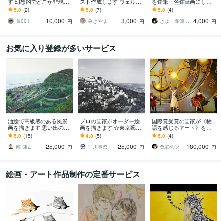
す 幻想的でどこか非現実
スト作成します ウェルカ
を鉛筆・色鉛筆画にしま
的な絵画を
ムボード、似顔絵、イン
す 大切な家族との幸せな
5.0
(2)
5.0
(7)
5.0
(4)
テリア等用途に合ったイ
時間を、温もりある作品
10,000
3,000
4,000
ラスト
として残します
蒼001
みきやま
きよ 鉛筆･色鉛筆画
円
円
円
お気に入り登録が多いサービス
油絵で高級感のある風景
プロの画家がオーダー絵
国際賞受賞の画家が《物
画を描きます 思い出の地
画を描きます ☆東京藝術
語を感じるアート》を描
や好きな風景を残しませ
大学油画科出身の確かな
きます ご家族や大切な方
5.0
(15)
4.8
(5)
5.0
(4)
んか？
画力☆
との物語を幻想的絵画と
25,000
25,000
180,000
してお届けします
南 健吾
中川事務所 モデル・デザイン
色彩のソムリエ（画家）
円
円
円
絵画・アート作品制作の定番サービス