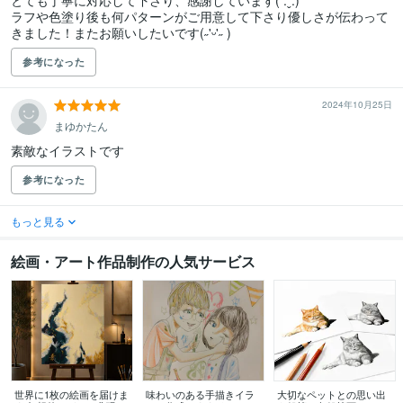
とても丁寧に対応して下さり、感謝しています( .ˬ.)"

ラフや色塗り後も何パターンがご用意して下さり優しさが伝わって
きました！またお願いしたいです(˶'ᵕ'˶ )‪︎
参考になった
2024年10月25日
まゆかたん
素敵なイラストです
参考になった
もっと見る
絵画・アート作品制作の人気サービス
世界に1枚の絵画を届けま
味わいのある手描きイラ
大切なペットとの思い出