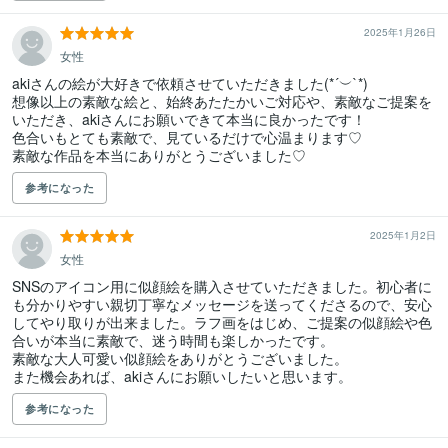
2025年1月26日
女性
akiさんの絵が大好きで依頼させていただきました(*´︶`*)

想像以上の素敵な絵と、始終あたたかいご対応や、素敵なご提案を
いただき、akiさんにお願いできて本当に良かったです！

色合いもとても素敵で、見ているだけで心温まります♡

素敵な作品を本当にありがとうございました♡
参考になった
2025年1月2日
女性
SNSのアイコン用に似顔絵を購入させていただきました。初心者に
も分かりやすい親切丁寧なメッセージを送ってくださるので、安心
してやり取りが出来ました。ラフ画をはじめ、ご提案の似顔絵や色
合いが本当に素敵で、迷う時間も楽しかったです。

素敵な大人可愛い似顔絵をありがとうございました。

また機会あれば、akiさんにお願いしたいと思います。
参考になった