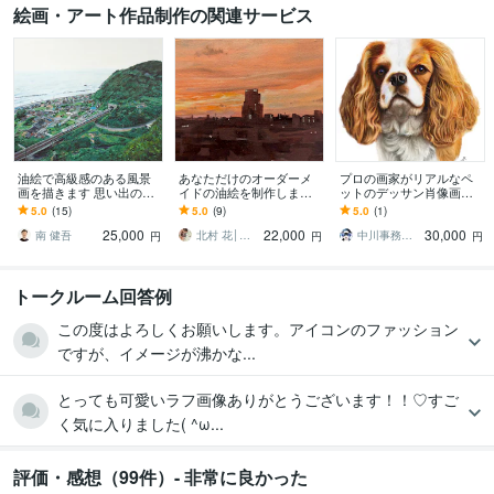
絵画・アート作品制作の関連サービス
油絵で高級感のある風景
あなただけのオーダーメ
プロの画家がリアルなペ
画を描きます 思い出の地
イドの油絵を制作します
ットのデッサン肖像画描
や好きな風景を残しませ
空間がぱっと華やぎま
きます ペットの名入れT
5.0
(15)
5.0
(9)
5.0
(1)
んか？
す。ご自宅のインテリア
シャツやグッズのための
25,000
22,000
30,000
や贈り物にどうぞ。
原画★デジタル納品★
南 健吾
北村 花│オーダーメイド絵画、イラスト
中川事務所 モデル・デザイン
円
円
円
トークルーム回答例
この度はよろしくお願いします。アイコンのファッション
ですが、イメージが沸かな...
とっても可愛いラフ画像ありがとうございます！！♡すご
く気に入りました( ^ω...
評価・感想（99件）- 非常に良かった