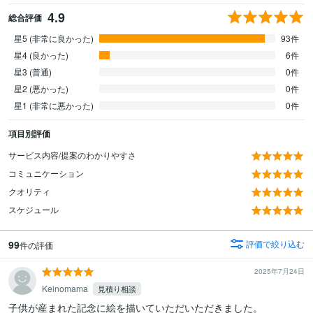
4.9
総合評価
星5 (非常に良かった)
93件
星4 (良かった)
6件
星3 (普通)
0件
星2 (悪かった)
0件
星1 (非常に悪かった)
0件
項目別評価
サービス内容/提案のわかりやすさ
コミュニケーション
クオリティ
スケジュール
99
評価で絞り込む
件の評価
2025年7月24日
Keinomama
見積り相談
子供が産まれた記念に絵を描いていただいただきました。
