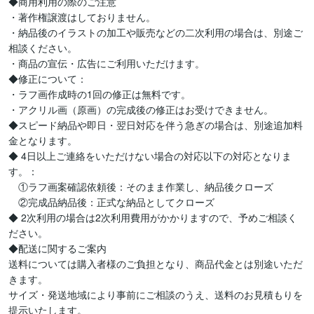
◆商用利用の際のご注意

・著作権譲渡はしておりません。

・納品後のイラストの加工や販売などの二次利用の場合は、別途ご
相談ください。

・商品の宣伝・広告にご利用いただけます。

◆修正について：

・ラフ画作成時の1回の修正は無料です。

・アクリル画（原画）の完成後の修正はお受けできません。

◆スピード納品や即日・翌日対応を伴う急ぎの場合は、別途追加料
金となります。

◆ 4日以上ご連絡をいただけない場合の対応以下の対応となりま
す。：

　①ラフ画案確認依頼後：そのまま作業し、納品後クローズ

　②完成品納品後：正式な納品としてクローズ

◆ 2次利用の場合は2次利用費用がかかりますので、予めご相談く
ださい。

◆配送に関するご案内

送料については購入者様のご負担となり、商品代金とは別途いただ
きます。

サイズ・発送地域により事前にご相談のうえ、送料のお見積もりを
提示いたします。
