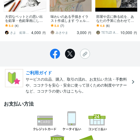
大切なペットとの思い出
味わいのある手描きイラ
部屋や店に飾る絵を、あ
を鉛筆・色鉛筆画にしま
スト作成します ウェルカ
なたの予算に合わせて描
す 大切な家族との幸せな
ムボード、似顔絵、イン
きます 油絵、水彩、パス
5.0
(4)
5.0
(7)
4.8
(6)
時間を、温もりある作品
テリア等用途に合ったイ
テル、その他の絵は世界
4,000
3,000
10,000
として残します
ラスト
に一つしかない宝物
きよ 鉛筆･色鉛筆画
みきやま
TETUZI ART
円
円
円
ご利用ガイド
サービスの出品、購入、取引の流れ、お支払い方法・手数料
や、ココナラを安心・安全に使って頂くための制度やマナー
など、ココナラの使い方はこちら。
お支払い方法